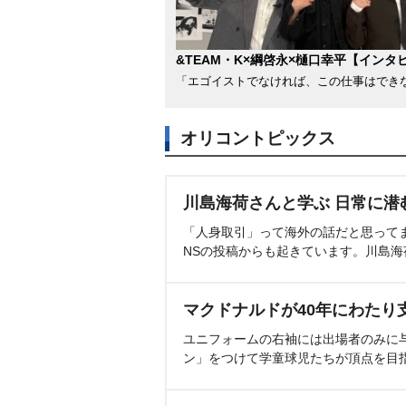
&TEAM・K×綱啓永×樋口幸平【インタ
「エゴイストでなければ、この仕事はでき
オリコントピックス
川島海荷さんと学ぶ 日常に潜
「人身取引」って海外の話だと思って
NSの投稿からも起きています。川島
マクドナルドが40年にわたり
ユニフォームの右袖には出場者のみに
ン」をつけて学童球児たちが頂点を目