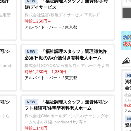
免許
「福祉調理スタッフ」無資格可/時
オ
NEW
短/デイサービス
住宅型
株式会社達富/鶴亀デイサービス 下高井戸
時給1,250円～
アルバイト・パート / 東京都
可/シ
「福祉調理スタッフ」調理師免許
NEW
必須/日勤のみ/介護付き有料老人ホーム
prod
株式会社SOYOKAZE/祖師谷ケアパークそよ風
時給1,230円～1,330円
N
アルバイト・パート / 東京都
資
会
社会
く
可/シ
「福祉調理スタッフ」無資格可/シ
NEW
時給
フト相談可/住宅型有料老人ホーム
アル
スゆら
株式会社Chiaiホールディングス/ナーシングホ
N
ームちあい刈谷 produced by 寿々
資
時給1,140円