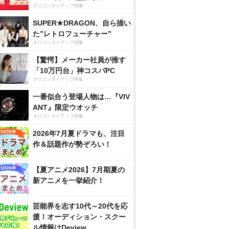
オリコンタイアップ特集
SUPER★DRAGON、自ら描い
た”レトロフューチャー”
オリコンタイアップ特集
【驚愕】メーカー社員が推す
「10万円台」神コスパPC
オリコンタイアップ特集
一番似合う登場人物は…『VIV
ANT』限定ウオッチ
オリコンタイアップ特集
2026年7月夏ドラマも、注目
作＆話題作が勢ぞろい！
【夏アニメ2026】7月期夏の
新アニメを一挙紹介！
芸能界を志す10代～20代を応
援！オーディション・スクー
ル情報はDeview