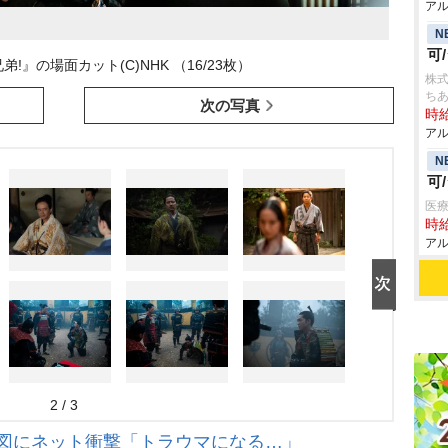
アル
N
可
!』の場面カット(C)NHK （16/23枚）
株式
ちあ
次の写真
時給
アル
N
可
医療
時給
アル
2 / 3
絵図にネット衝撃「トラウマになる…」