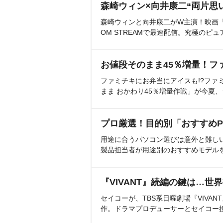
森崎ウィン×向井康二“両片思
森崎ウィンと向井康二がW主演！映画『（L
OM STREAMで最速配信。究極のピュ
お値段そのまま45％増量！フ
ファミチキにお弁当にアイスも!?ファ
まま おかわり45％増量作戦」が今夏
プロ厳選！目的別「おすすめP
用途に合うパソコン選びは意外と難し
製品担当者が用途別のおすすめモデル
『VIVANT』続編の鍵は…世
セイコーが、TBS系日曜劇場『VIVA
作。ドラマプロデューサーとセイコー