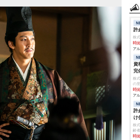
N
許
株式
時給
アル
N
資
完
株式
の
時給
アル
N
許
け
株
齢者
時給