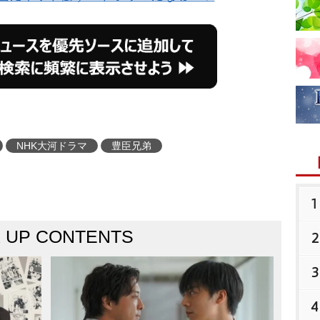
NHK大河ドラマ
豊臣兄弟
1
K UP CONTENTS
2
3
4