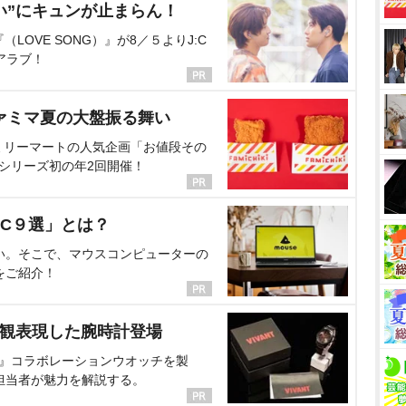
い”にキュンが止まらん！
OVE SONG）』が8／５よりJ:C
アラブ！
ァミマ夏の大盤振る舞い
ミリーマートの人気企画「お値段その
、シリーズ初の年2回開催！
C９選」とは？
い。そこで、マウスコンピューターの
をご紹介！
界観表現した腕時計登場
NT』コラボレーションウオッチを製
担当者が魅力を解説する。