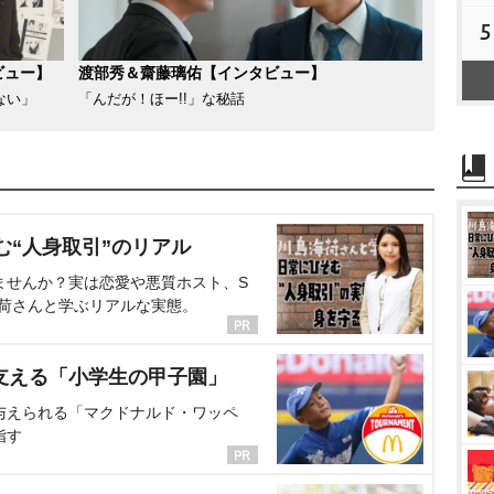
5
ビュー】
渡部秀＆齋藤璃佑【インタビュー】
ない」
「んだが！ほー!!」な秘話
む“人身取引”のリアル
ませんか？実は恋愛や悪質ホスト、S
海荷さんと学ぶリアルな実態。
支える「小学生の甲子園」
与えられる「マクドナルド・ワッペ
指す