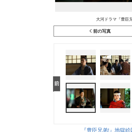
大河ドラマ『豊臣兄弟
前の写真
『豊臣兄弟!』地獄