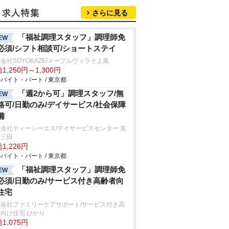
さらに見る
「福祉調理スタッフ」調理師免
EW
必須/シフト相談可/ショートステイ
会社SOYOKAZE/メープルヴィラそよ風
1,250円～1,300円
バイト・パート / 東京都
「週2から可」調理スタッフ/無
EW
格可/日勤のみ/デイサービス/社会保障
備
会社ティーシーエス/デイサービスセンター 友
里三田
1,226円
バイト・パート / 東京都
「福祉調理スタッフ」調理師免
EW
必須/日勤のみ/サービス付き高齢者向
住宅
式会社ファミリーケアサポート/サービス付き高
向け住宅 ひかり
1,075円