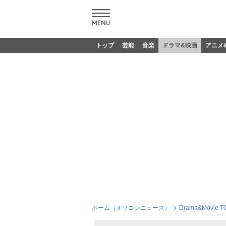
トップ
芸能
音楽
ドラマ&映画
アニメ
ホーム（オリコンニュース）
Drama&Movie T