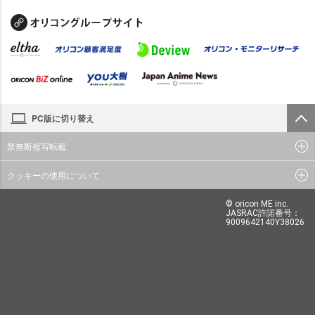
PC版に切り替え
禁無断複写転載
クッキーの使用について
© oricon ME inc.
JASRAC許諾番号：
9009642140Y38026