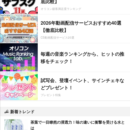
底比較】
オリコン顧客満足度ランキング
2026年動画配信サービスおすすめ40選
【徹底比較】
CS動画配信サービス20選
毎週の音楽ランキングから、ヒットの推
移をチェック！
試写会、登壇イベント、サインチェキな
どプレゼント！
プレゼント特集
新着トレンド
茶葉で一目瞭然の浸透力！味の違いに衝撃を受ける水と
は