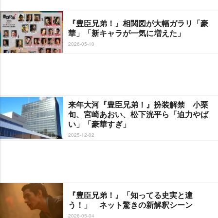
『豊臣兄弟！』相関図が大幅ガラリ「豪
華」「新キャラが一気に増えた」
2026-05-10
来年大河『豊臣兄弟！』扮装解禁 小栗
旬、宮崎あおい、松下洸平ら「迫力やば
い」「豪華すぎ」
2025-12-02
『豊臣兄弟！』「知ってる史実と違
う！」 ネット驚きの新解釈シーン
2026-05-04