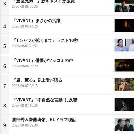
『豊臣兄弟！』新キャストが激変
3
2026-08-08 09:20
『VIVANT』まさかの活躍
4
2026-08-06 14:20
『Tシャツが乾くまで』ラスト10秒
5
2026-08-07 22:52
『VIVANT』俳優がツッコミの声
6
2026-08-06 09:20
『風、薫る』見上愛が語る
7
2026-08-07 08:15
『VIVANT』“不自然な言動”に反響
8
2026-08-07 16:20
渡部秀＆齋藤璃佑、BLドラマ秘話
9
2026-08-08 09:30