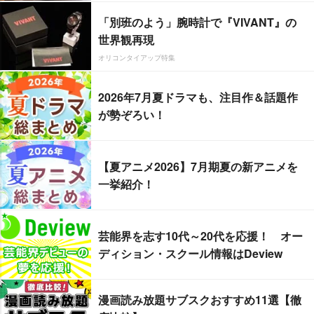
「別班のよう」腕時計で『VIVANT』の
世界観再現
オリコンタイアップ特集
2026年7月夏ドラマも、注目作＆話題作
が勢ぞろい！
【夏アニメ2026】7月期夏の新アニメを
一挙紹介！
芸能界を志す10代～20代を応援！ オー
ディション・スクール情報はDeview
漫画読み放題サブスクおすすめ11選【徹