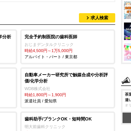
求人検索
学分析
完全予約制医院の歯科医師
おじまデンタルクリニック
時給4,500円～1万5,000円
アルバイト・パート / 東京都
自動車メーカー研究所で触媒合成や分析評
価/化学分析
WDB株式会社
茶
時給1,800円～1,900円
違
派遣社員 / 愛知県
オ
歯科助手/ブランクOK・短時間OK
明大前歯科クリニック