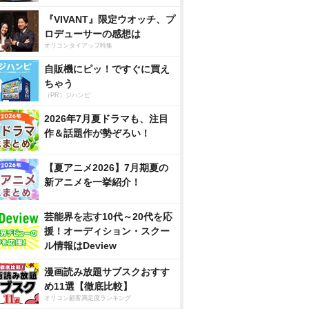
『VIVANT』限定ウオッチ、プ
ロデューサーの感想は
オリコンタイアップ特集
自販機にピッ！ですぐに買え
ちゃう
（PR）ジハンピ
2026年7月夏ドラマも、注目
作＆話題作が勢ぞろい！
【夏アニメ2026】7月期夏の
新アニメを一挙紹介！
芸能界を志す10代～20代を応
援！オーディション・スクー
ル情報はDeview
漫画読み放題サブスクおすす
め11選【徹底比較】
オリコン顧客満足度ランキング