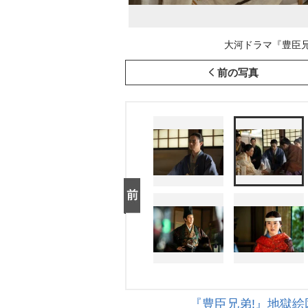
大河ドラマ『豊臣兄弟
前の写真
『豊臣兄弟!』地獄