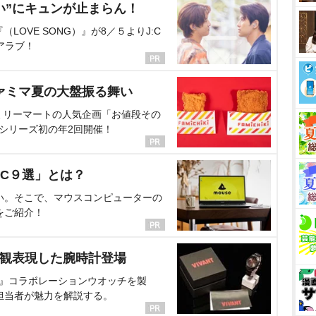
い”にキュンが止まらん！
OVE SONG）』が8／５よりJ:C
アラブ！
ァミマ夏の大盤振る舞い
ミリーマートの人気企画「お値段その
、シリーズ初の年2回開催！
C９選」とは？
い。そこで、マウスコンピューターの
をご紹介！
界観表現した腕時計登場
NT』コラボレーションウオッチを製
担当者が魅力を解説する。