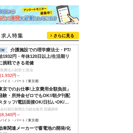
さらに見る
介護施設での理学療法士・PT/
EW
給1932円・年休120日以上/生活期リ
に挑戦できる老健
医療法人財団 仁医会
1,932円～
バイト・パート / 東京都
東京でのお仕事!上京費用全額負担」
経験・所持金ゼロでもOK!/朝夕刊配
スタッフ/電話面接OK/日払いOK/家
家電付きの寮完備
式会社朝日新聞立川総合販売 田園調布
8,340円～
バイト・パート / 東京都
動車関連メーカーで蓄電池の開発/化