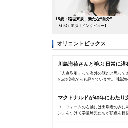
15歳・稲垣来泉、新たな“自分”
『GTO』出演【インタビュー】
オリコントピックス
川島海荷さんと学ぶ 日常に潜
「人身取引」って海外の話だと思って
NSの投稿からも起きています。川島
マクドナルドが40年にわたり
ユニフォームの右袖には出場者のみに
ン」をつけて学童球児たちが頂点を目