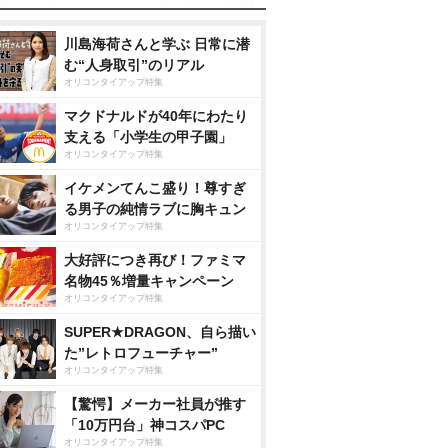
川島海荷さんと学ぶ 日常に潜
む“人身取引”のリアル
オリコンタイアップ特集
マクドナルドが40年にわたり
支える「小学生の甲子園」
オリコンタイアップ特集
イケメンてんこ盛り！尊すぎ
る男子の純情ラブに胸キュン
オリコンタイアップ特集
大好評につき再び！ファミマ
名物45％増量キャンペーン
オリコンタイアップ特集
SUPER★DRAGON、自ら描い
た”レトロフューチャー”
オリコンタイアップ特集
【驚愕】メーカー社員が推す
「10万円台」神コスパPC
オリコンタイアップ特集