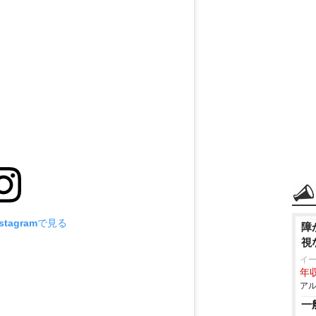
tagramで見る
障
視
イ
年収
アル
一