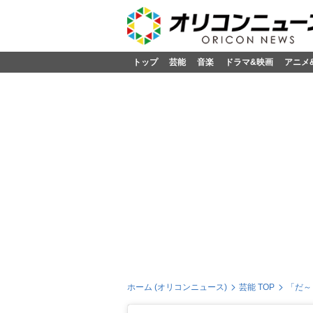
トップ
芸能
音楽
ドラマ&映画
アニメ
ホーム (オリコンニュース)
芸能 TOP
「だ～