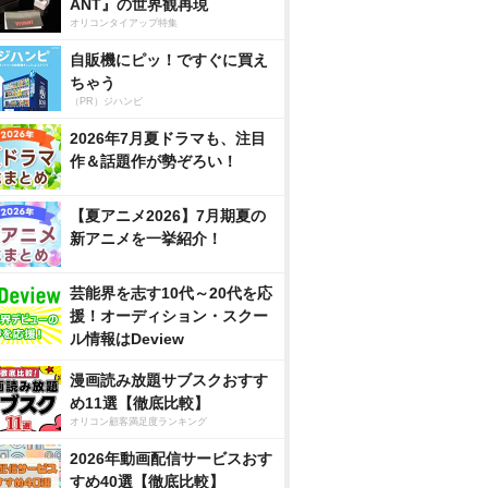
ANT』の世界観再現
オリコンタイアップ特集
自販機にピッ！ですぐに買え
ちゃう
（PR）ジハンピ
2026年7月夏ドラマも、注目
作＆話題作が勢ぞろい！
【夏アニメ2026】7月期夏の
新アニメを一挙紹介！
芸能界を志す10代～20代を応
援！オーディション・スクー
ル情報はDeview
漫画読み放題サブスクおすす
め11選【徹底比較】
オリコン顧客満足度ランキング
2026年動画配信サービスおす
すめ40選【徹底比較】