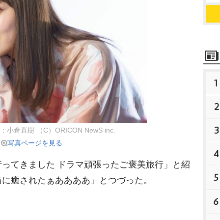
1
2
3
：小倉直樹 （C）ORICON NewS inc.
写真ページを見る
4
ってきました ドラマ頑張ったご褒美旅行」と紹
5
当に癒されたぁああああ」とつづった。
6