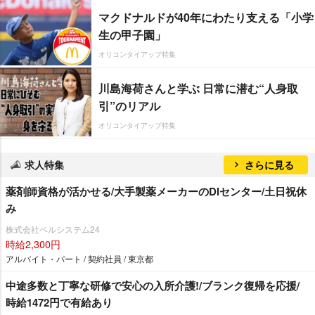
マクドナルドが40年にわたり支える「小学
生の甲子園」
オリコンタイアップ特集
川島海荷さんと学ぶ 日常に潜む“人身取
引”のリアル
オリコンタイアップ特集
求人特集
さらに見る
薬剤師資格が活かせる/大手製薬メーカーのDIセンター/土日祝休
み
株式会社ベルシステム24
時給2,300円
アルバイト・パート / 契約社員 / 東京都
中途多数と丁寧な研修で安心の入所介護!/ブランク復帰を応援/
時給1472円で有給あり