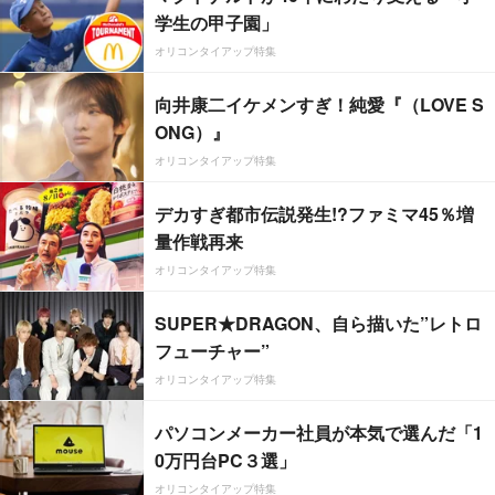
学生の甲子園」
オリコンタイアップ特集
向井康二イケメンすぎ！純愛『（LOVE S
ONG）』
オリコンタイアップ特集
デカすぎ都市伝説発生!?ファミマ45％増
量作戦再来
オリコンタイアップ特集
SUPER★DRAGON、自ら描いた”レトロ
フューチャー”
オリコンタイアップ特集
パソコンメーカー社員が本気で選んだ「1
0万円台PC３選」
オリコンタイアップ特集