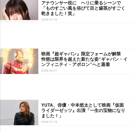
アナウンサー役に ヘリに乗るシーンで
「ものすごい風を浴びて目と歯茎がすごく
乾きました！笑」
2026-07-19
映画『超ギャバン』限定フォームが解禁
怜慈は限界を超えた新たな姿“ギャバン・イ
ンフィニティ・アポロン”へと蒸着
2026-06-07
YUTA、俳優・中本悠太として映画『仮面
ライダーゼッツ』出演「一生の宝物になり
ました！」
2026-07-19