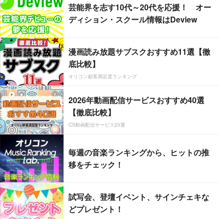
芸能界を志す10代～20代を応援！ オー
ディション・スクール情報はDeview
漫画読み放題サブスクおすすめ11選【徹
底比較】
オリコン顧客満足度ランキング
2026年動画配信サービスおすすめ40選
【徹底比較】
CS動画配信サービス20選
毎週の音楽ランキングから、ヒットの推
移をチェック！
試写会、登壇イベント、サインチェキな
どプレゼント！