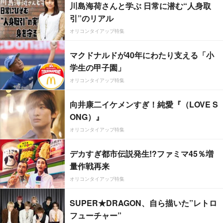
川島海荷さんと学ぶ 日常に潜む“人身取
引”のリアル
オリコンタイアップ特集
マクドナルドが40年にわたり支える「小
学生の甲子園」
オリコンタイアップ特集
向井康二イケメンすぎ！純愛『（LOVE S
ONG）』
オリコンタイアップ特集
デカすぎ都市伝説発生!?ファミマ45％増
量作戦再来
オリコンタイアップ特集
SUPER★DRAGON、自ら描いた”レトロ
フューチャー”