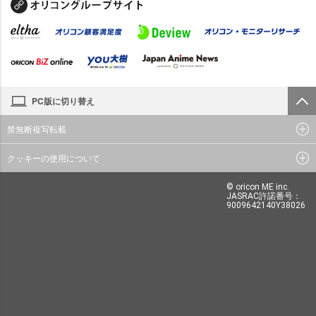
PC版に切り替え
禁無断複写転載
クッキーの使用について
© oricon ME inc.
JASRAC許諾番号：
9009642140Y38026