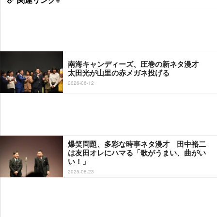
南海キャンディーズ、圧巻の新ネタ漫才
太田光が山里の赤メガネ投げる
2026-06-12
爆笑問題、多彩な時事ネタ漫才 田中裕二
は友田オレにハマる「歌がうまい、曲がい
い！」
2025-08-23