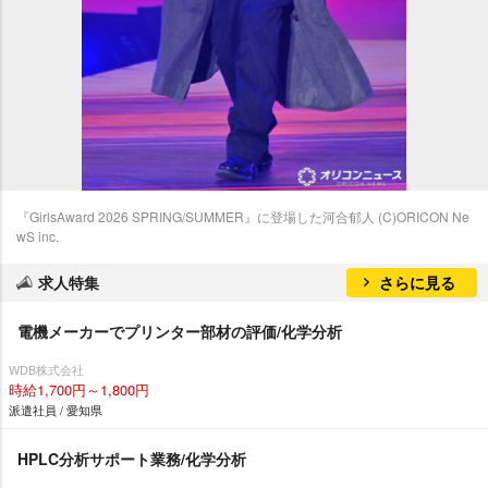
『GirlsAward 2026 SPRING/SUMMER』に登場した河合郁人 (C)ORICON Ne
wS inc.
求人特集
さらに見る
電機メーカーでプリンター部材の評価/化学分析
WDB株式会社
時給1,700円～1,800円
派遣社員 / 愛知県
HPLC分析サポート業務/化学分析