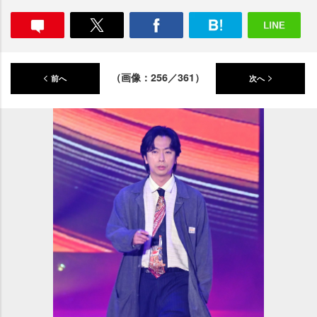
（画像：256／361）
前へ
次へ