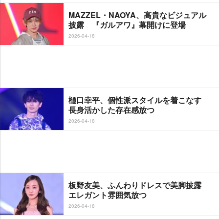
MAZZEL・NAOYA、高貴なビジュアル
披露 『ガルアワ』幕開けに登場
2026-04-18
樋口幸平、個性派スタイルを着こなす
長身活かした存在感放つ
2026-04-18
板野友美、ふんわりドレスで美脚披露
エレガント雰囲気放つ
2026-04-18