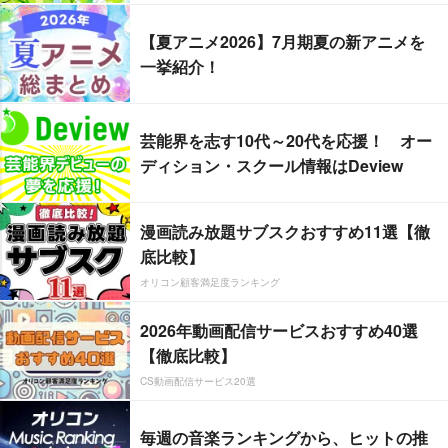
【夏アニメ2026】7月期夏の新アニメを
一挙紹介！
芸能界を志す10代～20代を応援！ オー
ディション・スクール情報はDeview
漫画読み放題サブスクおすすめ11選【徹
底比較】
オリコン顧客満足度ランキング
2026年動画配信サービスおすすめ40選
【徹底比較】
CS動画配信サービス20選
毎週の音楽ランキングから、ヒットの推