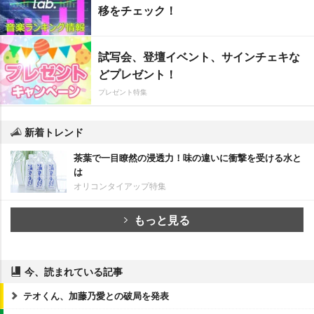
移をチェック！
試写会、登壇イベント、サインチェキな
どプレゼント！
プレゼント特集
新着トレンド
茶葉で一目瞭然の浸透力！味の違いに衝撃を受ける水と
は
オリコンタイアップ特集
もっと見る
今、読まれている記事
テオくん、加藤乃愛との破局を発表