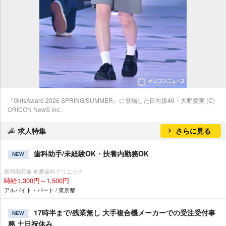
『GirlsAward 2026 SPRING/SUMMER』に登場した日向坂46・大野愛実 (C)
ORICON NewS inc.
求人特集
さらに見る
歯科助手/未経験OK・扶養内勤務OK
NEW
新宿御苑前 初雁歯科クリニック
時給1,300円～1,500円
アルバイト・パート / 東京都
17時半まで/残業無し 大手複合機メーカーでの受注受付事
NEW
務 土日祝休み