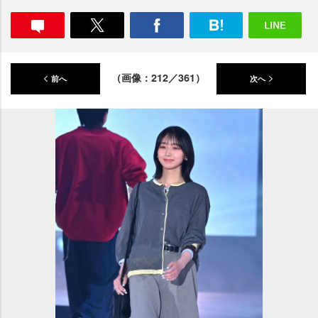
（画像：212／361）
前へ
次へ