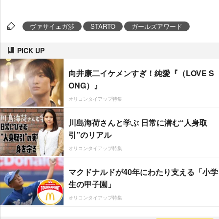
ヴァサイェガ渉
STARTO
ガールズアワード
PICK UP
向井康二イケメンすぎ！純愛『（LOVE S
ONG）』
オリコンタイアップ特集
川島海荷さんと学ぶ 日常に潜む“人身取
引”のリアル
オリコンタイアップ特集
マクドナルドが40年にわたり支える「小学
生の甲子園」
オリコンタイアップ特集