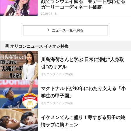
顔でランウェイ飾る 春デート思わせる
ガーリーコーディネート披露
2026-04-18
ニュース一覧へ戻る
オリコンニュース イチオシ特集
川島海荷さんと学ぶ 日常に潜む“人身取
引”のリアル
オリコンタイアップ特集
マクドナルドが40年にわたり支える「小
学生の甲子園」
オリコンタイアップ特集
イケメンてんこ盛り！尊すぎる男子の純
情ラブに胸キュン