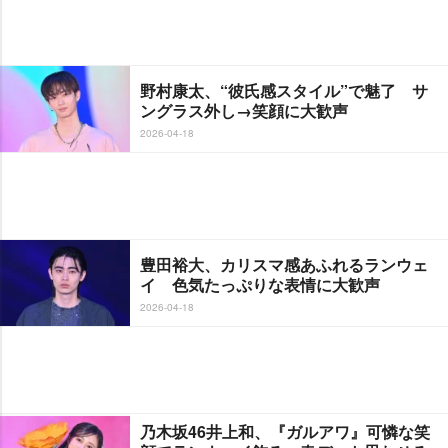
野村康太、“彼氏感スタイル”で魅了 サ
ングラス外し→笑顔に大歓声
2026-04-18
豊田裕大、カリスマ感あふれるランウェ
イ 色気たっぷりな表情に大歓声
2026-04-18
乃木坂46井上和、『ガルアワ』可憐な笑