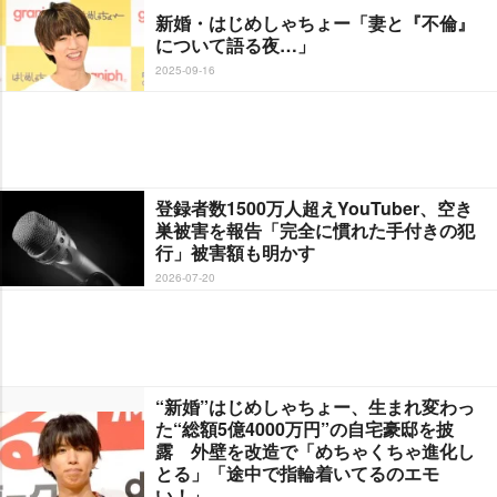
新婚・はじめしゃちょー「妻と『不倫』
について語る夜…」
2025-09-16
登録者数1500万人超えYouTuber、空き
巣被害を報告「完全に慣れた手付きの犯
行」被害額も明かす
2026-07-20
“新婚”はじめしゃちょー、生まれ変わっ
た“総額5億4000万円”の自宅豪邸を披
露 外壁を改造で「めちゃくちゃ進化し
とる」「途中で指輪着いてるのエモ
い！」