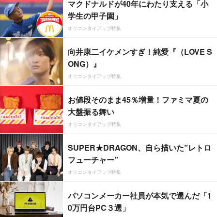
マクドナルドが40年にわたり支える「小
学生の甲子園」
オリコンタイアップ特集
向井康二イケメンすぎ！純愛『（LOVE S
ONG）』
オリコンタイアップ特集
お値段そのまま45％増量！ファミマ夏の
大盤振る舞い
オリコンタイアップ特集
SUPER★DRAGON、自ら描いた”レトロ
フューチャー”
オリコンタイアップ特集
パソコンメーカー社員が本気で選んだ「1
0万円台PC３選」