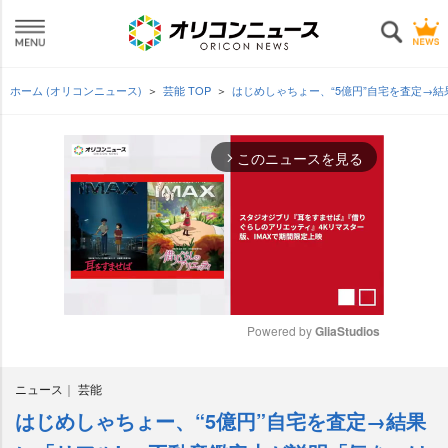
ホーム (オリコンニュース)
芸能 TOP
はじめしゃちょー、“5億円”自宅を査定→
このニュースを見る
arrow_forward_ios
Powered by 
GliaStudios
M
ニュース
芸能
u
t
はじめしゃちょー、“5億円”自宅を査定→結果
e