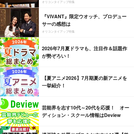
オリコンタイアップ特集
『VIVANT』限定ウオッチ、プロデュー
サーの感想は
オリコンタイアップ特集
2026年7月夏ドラマも、注目作＆話題作
が勢ぞろい！
【夏アニメ2026】7月期夏の新アニメを
一挙紹介！
芸能界を志す10代～20代を応援！ オー
ディション・スクール情報はDeview