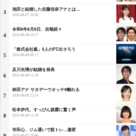
池田と結婚した佐藤佳奈アナとは…
3
2026-08-07 20:08
令和8年8月8日、吉報続々
4
2026-08-08 18:17
「株式会社嵐」5人のFC出そろう
5
2026-08-08 09:17
及川光博が結婚を発表
6
2026-08-08 11:34
林田アナ サタデーウオッチ9離れる
7
2026-08-08 22:14
松本伊代、すっぴん披露に驚く声
8
2026-08-09 11:30
寺田心、ジム通いで筋トレ…激変
9
2026-08-07 10:46