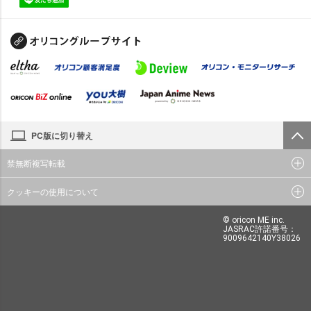
PC版に切り替え
禁無断複写転載
クッキーの使用について
© oricon ME inc.
JASRAC許諾番号：
9009642140Y38026