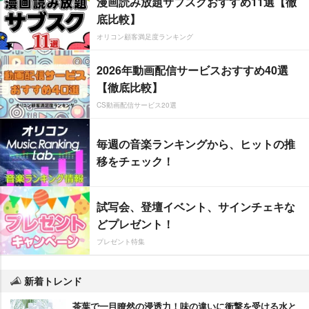
漫画読み放題サブスクおすすめ11選【徹
底比較】
オリコン顧客満足度ランキング
2026年動画配信サービスおすすめ40選
【徹底比較】
CS動画配信サービス20選
毎週の音楽ランキングから、ヒットの推
移をチェック！
試写会、登壇イベント、サインチェキな
どプレゼント！
プレゼント特集
新着トレンド
茶葉で一目瞭然の浸透力！味の違いに衝撃を受ける水と