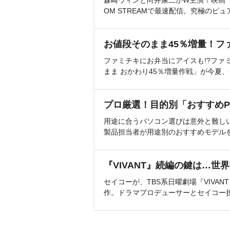
森崎ウィンと向井康二がW主演！映画『（L
OM STREAMで最速配信。究極のピュ
お値段そのまま45％増量！フ
ファミチキにお弁当にアイスも!?ファ
まま おかわり45％増量作戦」が今夏
プロ厳選！目的別「おすすめP
用途に合うパソコン選びは意外と難し
製品担当者が用途別のおすすめモデル
『VIVANT』続編の鍵は…世
セイコーが、TBS系日曜劇場『VIVA
作。ドラマプロデューサーとセイコー