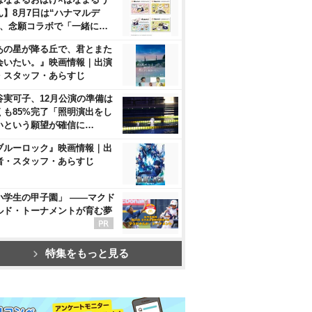
ん】8月7日は“ハナマルデ
”、念願コラボで「一緒に…
あの星が降る丘で、君とまた
会いたい。』映画情報｜出演
・スタッフ・あらすじ
谷実可子、12月公演の準備は
くも85%完了「照明演出をし
いという願望が確信に…
ブルーロック』映画情報｜出
者・スタッフ・あらすじ
小学生の甲子園」 ――マクド
ルド・トーナメントが育む夢
特集をもっと見る