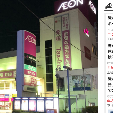
障
ポ
ヒ
年収
正社
障
休
験
ko
月
正社
障
務
で
株式
年収
正社
N