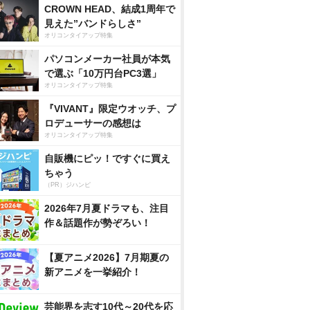
CROWN HEAD、結成1周年で
見えた”バンドらしさ”
オリコンタイアップ特集
パソコンメーカー社員が本気
で選ぶ「10万円台PC3選」
オリコンタイアップ特集
『VIVANT』限定ウオッチ、プ
ロデューサーの感想は
オリコンタイアップ特集
自販機にピッ！ですぐに買え
ちゃう
（PR）ジハンピ
2026年7月夏ドラマも、注目
作＆話題作が勢ぞろい！
【夏アニメ2026】7月期夏の
新アニメを一挙紹介！
芸能界を志す10代～20代を応