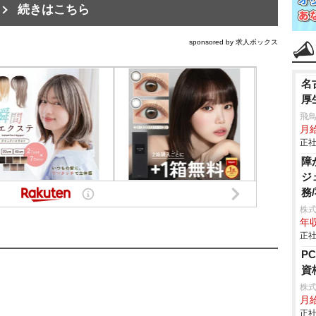
続きはこちら
sponsored by 求人ボックス
名
厚
飛鳥
月給
正社
障
ジ
務
株
年収
正社
P
資
株式
月給
正社