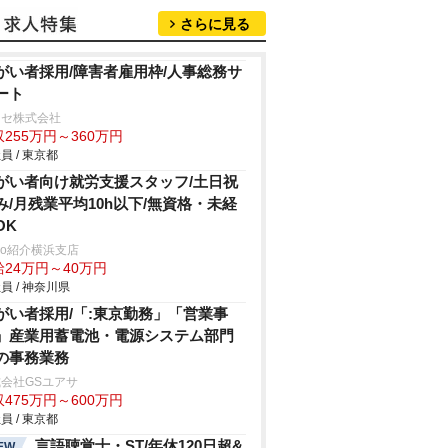
さらに見る
がい者採用/障害者雇用枠/人事総務サ
ート
ロセ株式会社
255万円～360万円
員 / 東京都
がい者向け就労支援スタッフ/土日祝
み/月残業平均10h以下/無資格・未経
OK
trio紹介横浜支店
給24万円～40万円
員 / 神奈川県
がい者採用/「:東京勤務」「営業事
」産業用蓄電池・電源システム部門
の事務業務
会社GSユアサ
475万円～600万円
員 / 東京都
言語聴覚士・ST/年休120日超&
EW