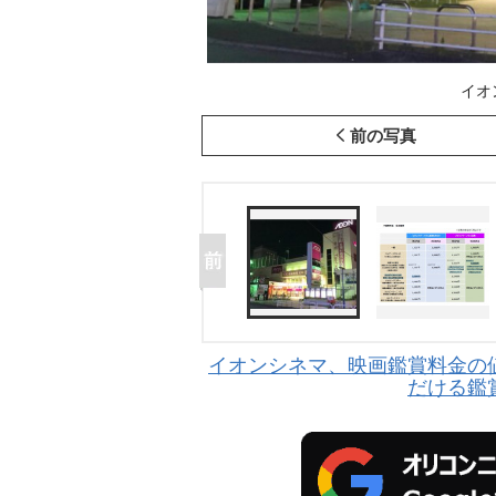
イオ
前の写真
イオンシネマ、映画鑑賞料金の
だける鑑