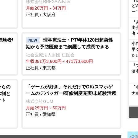
株式会社BREXA Advan
ど
月給20万円～34万円
ー
正社員 / 大阪府
『
出
者
経験者/
理学療法士・PT/年休120日超急性
NEW
小
期から予防医療まで網羅して成長できる
早
社会医療法人財団 仁医会
た
年収351万3,600円～471万3,600円
『
正社員 / 東京都
演
からの
「ゲームが好き」それだけでOK/スマホゲ
「
ームのデバッガー/研修制度充実/未経験活躍
体制と
ナ
ート
株式会社GUM
月給29万円～50万円
正社員 / 愛知県