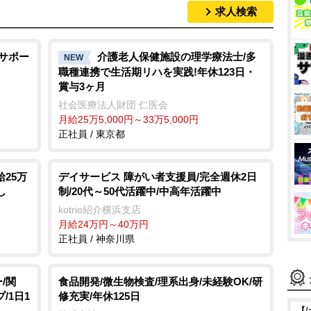
求人検索
務サポー
介護老人保健施設の理学療法士/多
NEW
職種連携で生活期リハを実践!年休123日・
賞与3ヶ月
社会医療法人財団 仁医会
月給25万5,000円～33万5,000円
正社員 / 東京都
25万
デイサービス 障がい者支援員/完全週休2日
し
制/20代～50代活躍中/中高年活躍中
kotrio紹介横浜支店
月給24万円～40万円
正社員 / 神奈川県
/関
食品開発/微生物検査/理系出身/未経験OK/研
/1日1
修充実/年休125日
【