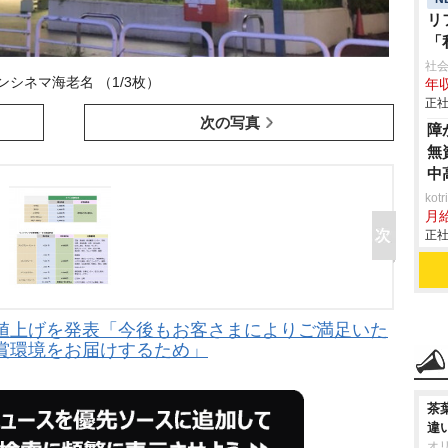
リ
「
い
社会
ンシネマ海老名 （1/3枚）
年収
正社
次の写真
障
無
中
ko
月
正社
値上げを発表「今後もお客さまによりご満足いた
賞環境をお届けするため」
茶
違
オ