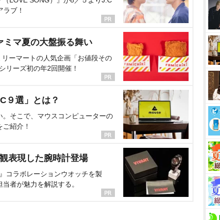
OVE SONG）』が8／５よりJ:C
アラブ！
ァミマ夏の大盤振る舞い
ミリーマートの人気企画「お値段その
、シリーズ初の年2回開催！
C９選」とは？
い。そこで、マウスコンピューターの
をご紹介！
界観表現した腕時計登場
NT』コラボレーションウオッチを製
担当者が魅力を解説する。