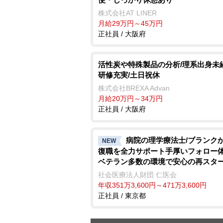
株式会社AT LINER
月給29万円～45万円
正社員 / 大阪府
活性炭や特殊製品の分析/理系出身未
研修充実/土日祝休
株式会社BREXA Advan
月給20万円～34万円
正社員 / 大阪府
病院の理学療法士/ブランク
NEW
復職を全力サポート手厚いフォロー
ベテラン多数の環境で安心の再スタ
社会医療法人財団 仁医会
年収351万3,600円～471万3,600円
正社員 / 東京都