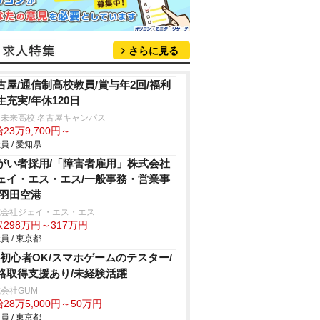
さらに見る
古屋/通信制高校教員/賞与年2回/福利
生充実/年休120日
未来高校 名古屋キャンパス
23万9,700円～
員 / 愛知県
がい者採用/「障害者雇用」株式会社
ェイ・エス・エス/一般事務・営業事
/羽田空港
式会社ジェイ・エス・エス
298万円～317万円
員 / 東京都
C初心者OK/スマホゲームのテスター/
格取得支援あり/未経験活躍
会社GUM
28万5,000円～50万円
員 / 東京都