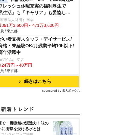
フレッシュ休暇充実の福利厚生で
私生活」も「キャリア」も妥協しな
医療法人財団 仁医会
351万3,600円～471万3,600円
員 / 東京都
がい者支援スタッフ・デイサービス/
資格・未経験OK/月残業平均10h以下/
高年活躍中
trio紹介品川支店
給24万円～40万円
員 / 東京都
続きはこちら
sponsored by 求人ボックス
葉で一目瞭然の浸透力！味の
いに衝撃を受ける水とは
リコンタイアップ特集