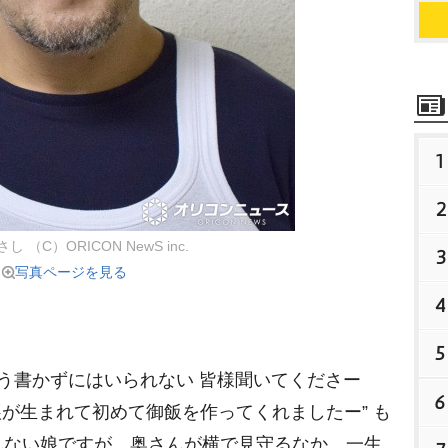
1
2
 （C）ORICON NewS inc.
3
写真ページを見る
4
5
う書かずにはいられない 皆様聞いてくださー
6
娘が生まれて初めて御飯を作ってくれましたー” も
れない娘ですが、奥さんが横で見守るなか、一生