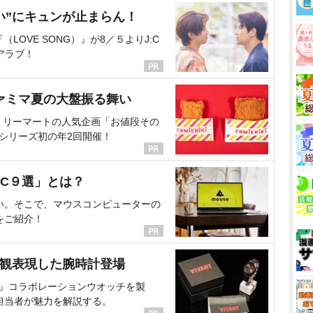
い”にキュンが止まらん！
OVE SONG）』が8／５よりJ:C
アラブ！
ァミマ夏の大盤振る舞い
ミリーマートの人気企画「お値段その
、シリーズ初の年2回開催！
C９選」とは？
い。そこで、マウスコンピューターの
をご紹介！
界観表現した腕時計登場
NT』コラボレーションウオッチを製
担当者が魅力を解説する。