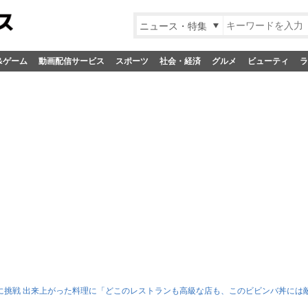
ニュース・特集
&ゲーム
動画配信サービス
スポーツ
社会・経済
グルメ
ビューティ
ラ
”に挑戦 出来上がった料理に「どこのレストランも高級な店も、このビビンバ丼には