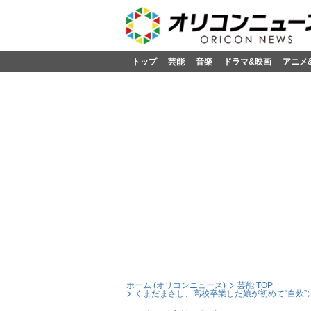
トップ
芸能
音楽
ドラマ&映画
アニメ
ホーム (オリコンニュース)
芸能 TOP
くまだまさし、高校卒業した娘が初めて“自炊