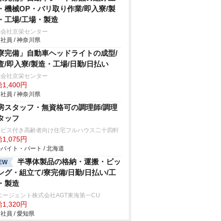
・機械OP・バリ取り作業/即入寮/製
・工場/工場・製造
式会社京栄センター
社員 / 神奈川県
寮完備」自動車ヘッドライトの成型/
査/即入寮/製造・工場/日勤/日払い
式会社京栄センター
1,400円
社員 / 神奈川県
房スタッフ・無資格可の調理師/調理
タッフ
ービス付き高齢者向け住宅フルハウス二十四軒
1,075円
バイト・パート / 北海道
半導体製品の格納・運搬・ピッ
EW
ング・組立て/寮完備/日勤/日払い/工
・製造
エージェント株式会社AGT東海第一CU
1,320円
社員 / 愛知県