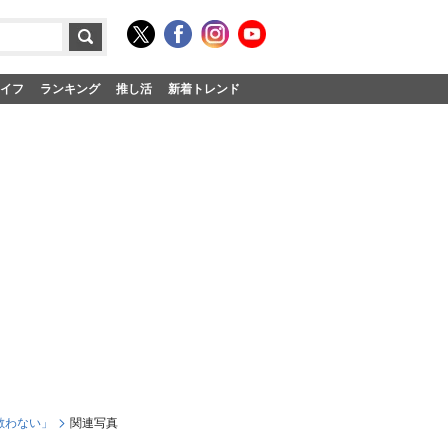
イフ
ランキング
推し活
新着トレンド
敵わない」
関連写真