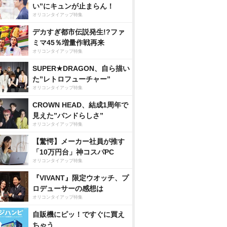
い”にキュンが止まらん！
オリコンタイアップ特集
デカすぎ都市伝説発生!?ファ
ミマ45％増量作戦再来
オリコンタイアップ特集
SUPER★DRAGON、自ら描い
た”レトロフューチャー”
オリコンタイアップ特集
CROWN HEAD、結成1周年で
見えた”バンドらしさ”
オリコンタイアップ特集
【驚愕】メーカー社員が推す
「10万円台」神コスパPC
オリコンタイアップ特集
『VIVANT』限定ウオッチ、プ
ロデューサーの感想は
オリコンタイアップ特集
自販機にピッ！ですぐに買え
ちゃう