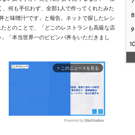
7
く、何も手伝わず、全部1人で作ってくれたみた
8
バ丼と味噌汁“です」と報告。ネットで探したレシ
れたとのことで、「どこのレストランも高級な店
9
い」「本当世界一のビビンバ丼をいただきまし
1
このニュースを見る
arrow_forward_ios
Powered by 
GliaStudios