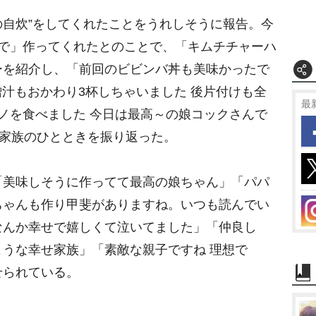
M
の自炊”をしてくれたことをうれしそうに報告。今
u
t
人で」作ってくれたとのことで、「キムチチャーハ
e
ーを紹介し、「前回のビビンバ丼も美味かったで
噌汁もおかわり3杯しちゃいました 後片付けも全
最
ノを食べました 今日は最高～の娘コックさんで
な家族のひとときを振り返った。
美味しそうに作ってて最高の娘ちゃん」「パパ
ちゃんも作り甲斐がありますね。いつも読んでい
なんか幸せで嬉しくて泣いてました」「仲良し
うな幸せ家族」「素敵な親子ですね 理想で
せられている。