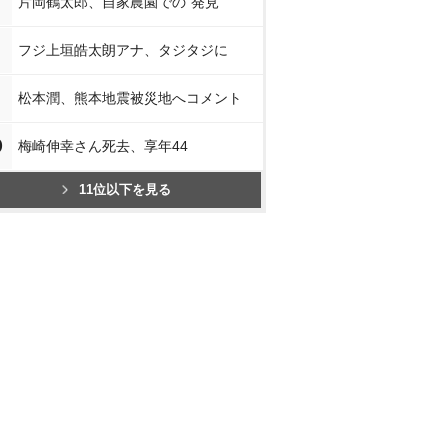
片岡鶴太郎、自家農園での“発見”
フジ上垣皓太朗アナ、タジタジに
松本潤、熊本地震被災地へコメント
0
梅崎伸幸さん死去、享年44
11位以下を見る