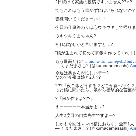
2日続けて家族の投稿ですいません??♂?
でもこれはもう書かずにはいられない???
皆様聞いてくださーい！！
今日の仕事終わりは心ウキウキして帰りま
ウキウキくまちゃん?
それはなぜかと言いますと…?
”娘が生まれて初めて御飯を作ってくれました
もう最高だね?…
pic.twitter.com/jwEZ5idv
— くまだまさし? (@kumadamasashi)
Apr
今週は奥さんが忙しいデー?
なので今夜は娘と2人??
???『夜ご飯どうする？どこか食べ行く？
っと娘に聞いたら、娘から衝撃的な言葉が
?『何か作るよ???』
えーーーーー本当かよ～?
人生2度目の自炊先生ですよー?
しかも今回はママは横におらず、全部1人
— くまだまさし? (@kumadamasashi)
Apr