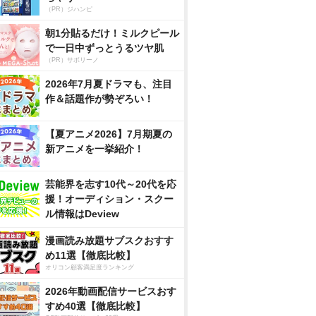
（PR）ジハンピ
朝1分貼るだけ！ミルクピール
で一日中ずっとうるツヤ肌
（PR）サボリーノ
2026年7月夏ドラマも、注目
作＆話題作が勢ぞろい！
【夏アニメ2026】7月期夏の
新アニメを一挙紹介！
芸能界を志す10代～20代を応
援！オーディション・スクー
ル情報はDeview
漫画読み放題サブスクおすす
め11選【徹底比較】
オリコン顧客満足度ランキング
2026年動画配信サービスおす
すめ40選【徹底比較】