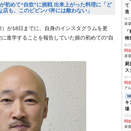
が初めて“自炊”に挑戦 出来上がった料理に「ど
て
な店も、このビビンバ丼には敵わない」
造
株
派遣
52）が18日までに、自身のインスタグラムを更
「
に進学することを報告していた娘の初めての“自
検
株
時給
派遣
厨
ス
サ
時給
アル
N
キ
場
UT
時給
派遣