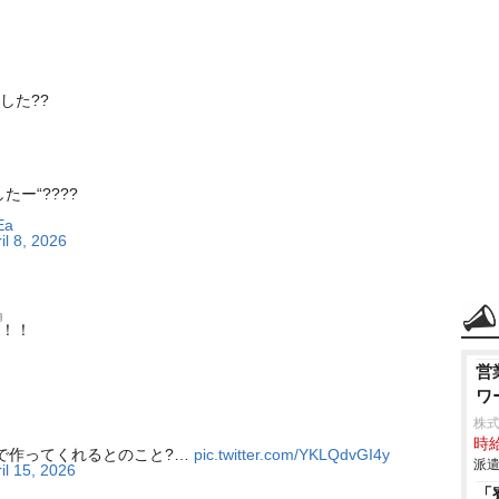
した??
ー“????
Ea
il 8, 2026
』
！！
営
ワ
株
時給
で作ってくれるとのこと?…
pic.twitter.com/YKLQdvGI4y
派遣
il 15, 2026
「