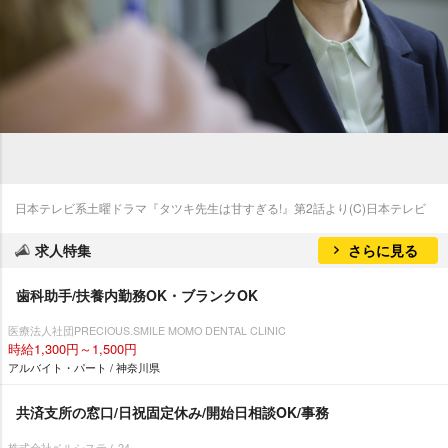
日本テレビ系土曜ドラマ『タツキ先生は甘すぎる!』第2話より(C)日本テレビ
求人特集
さらに見る
歯科助手/扶養内勤務OK・ブランクOK
医療法人社団PRECIOUS.SMILE MOMO DENTAL CLINIC
時給1,300円～1,500円
アルバイト・パート / 神奈川県
共済支所の窓口/日祝固定休み/開始日相談OK/事務
株式会社ベルシステム24