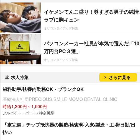
イケメンてんこ盛り！尊すぎる男子の純情
ラブに胸キュン
オリコンタイアップ特集
パソコンメーカー社員が本気で選んだ「10
万円台PC３選」
オリコンタイアップ特集
求人特集
さらに見る
歯科助手/扶養内勤務OK・ブランクOK
医療法人社団PRECIOUS.SMILE MOMO DENTAL CLINIC
時給1,300円～1,500円
アルバイト・パート / 神奈川県
「寮完備」チップ抵抗器の製造/検査/即入寮/製造・工場/日勤/日
払い