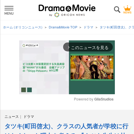
ホーム (オリコンニュース)
Drama&Movie TOP
ドラマ
タツキ(町田啓太)、ク
このニュースを見る
arrow_forward_ios
Powered by 
GliaStudios
M
ニュース
ドラマ
u
t
タツキ(町田啓太)、クラスの人気者が学校に行
e