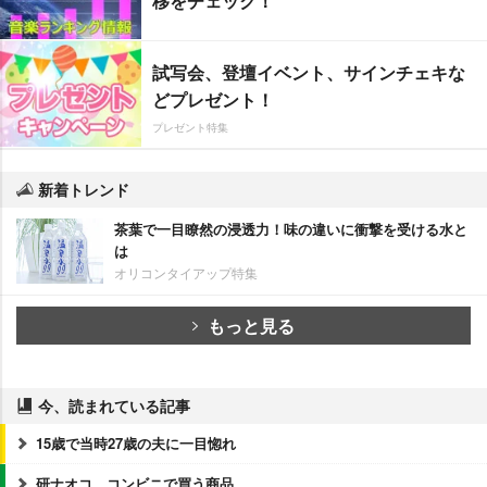
移をチェック！
試写会、登壇イベント、サインチェキな
どプレゼント！
プレゼント特集
新着トレンド
茶葉で一目瞭然の浸透力！味の違いに衝撃を受ける水と
は
オリコンタイアップ特集
もっと見る
今、読まれている記事
15歳で当時27歳の夫に一目惚れ
研ナオコ、コンビニで買う商品