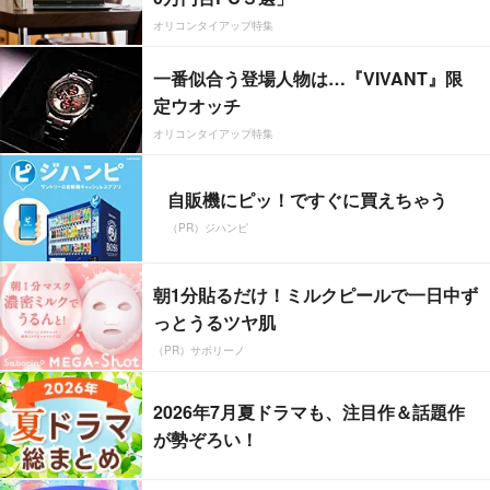
オリコンタイアップ特集
一番似合う登場人物は…『VIVANT』限
定ウオッチ
オリコンタイアップ特集
自販機にピッ！ですぐに買えちゃう
（PR）ジハンピ
朝1分貼るだけ！ミルクピールで一日中ず
っとうるツヤ肌
（PR）サボリーノ
2026年7月夏ドラマも、注目作＆話題作
が勢ぞろい！