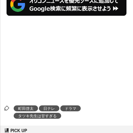
町田啓太
日テレ
ドラマ
タツキ先生は甘すぎる
PICK UP