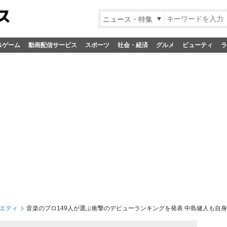
ニュース・特集
&ゲーム
動画配信サービス
スポーツ
社会・経済
グルメ
ビューティ
ラ
エティ
音楽のプロ149人が選ぶ衝撃のデビューランキングを発表 中島健人も自