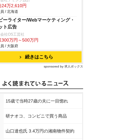
式会社デミング設計
24万2,610円
員 / 北海道
ピーライター/Webマーケティング・
ット広告
会社OS工芸社
300万円～500万円
員 / 大阪府
続きはこちら
sponsored by 求人ボックス
15歳で当時27歳の夫に一目惚れ
研ナオコ、コンビニで買う商品
山口達也氏 3.4万円の湘南物件契約