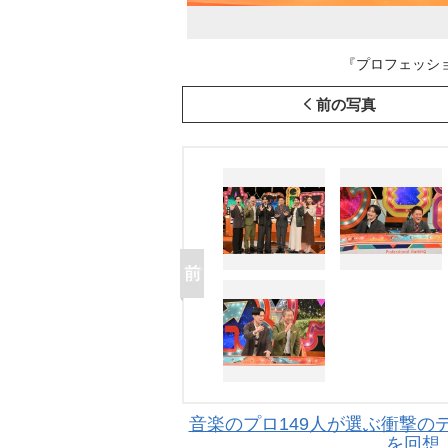
『プロフェッショナ
前の写真
音楽のプロ149人が選ぶ衝撃の
を回想