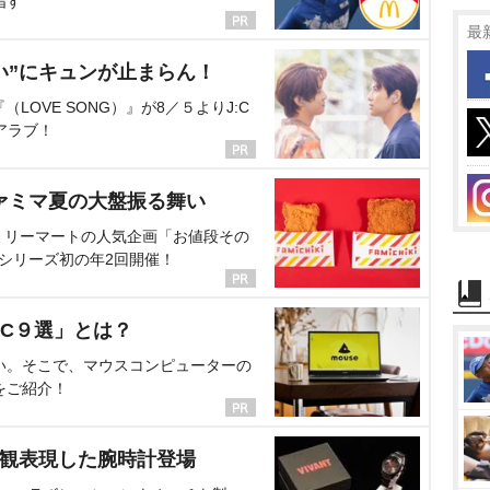
指す
最
い”にキュンが止まらん！
OVE SONG）』が8／５よりJ:C
アラブ！
ァミマ夏の大盤振る舞い
ミリーマートの人気企画「お値段その
、シリーズ初の年2回開催！
C９選」とは？
い。そこで、マウスコンピューターの
をご紹介！
界観表現した腕時計登場