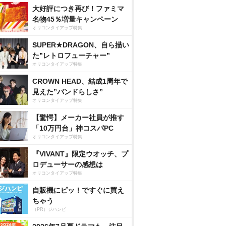
大好評につき再び！ファミマ
名物45％増量キャンペーン
オリコンタイアップ特集
SUPER★DRAGON、自ら描い
た”レトロフューチャー”
オリコンタイアップ特集
CROWN HEAD、結成1周年で
見えた”バンドらしさ”
オリコンタイアップ特集
【驚愕】メーカー社員が推す
「10万円台」神コスパPC
オリコンタイアップ特集
『VIVANT』限定ウオッチ、プ
ロデューサーの感想は
オリコンタイアップ特集
自販機にピッ！ですぐに買え
ちゃう
（PR）ジハンピ