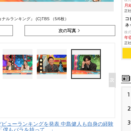
株
月給
正社
コ
ルランキング』 (C)TBS （5/6枚）
ネ
次の写真
株式
年収
正社
1
2
3
デビューランキングを発表 中島健人も自身の経験
「僕もバラを持って…」