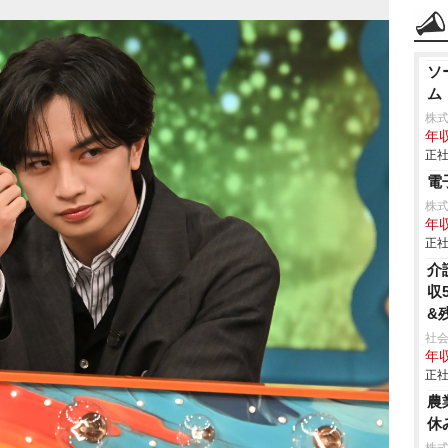
ソ
ム
株
年収
正社
電
株
年収
正社
介
収
&
社会
年収
正社
農
休