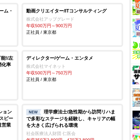
ゲーム・
動画クリエイター/ITコンサルティング
株式会社アップグレード
年収500万円～900万円
正社員 / 東京都
能!/左
ディレクター/ゲーム・エンタメ
消化率
株式会社マイネット
年収500万円～750万円
正社員 / 東京都
ション
理学療法士/急性期から訪問リハま
NEW
とスピー
で多彩なステージを経験し、キャリアの幅
規営業
を大きく広げられる環境
社会医療法人財団 仁医会
年収350万2,800円～470万2,800円