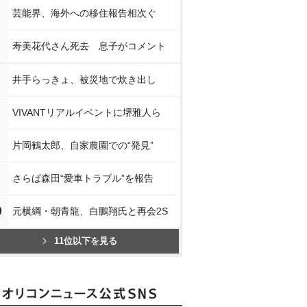
芸能界、海外への移住報告相次ぐ
寿美花代さん死去 息子がコメント
井手らっきょ、被災地で炊き出し
VIVANTリアルイベントに堺雅人ら
片岡鶴太郎、自家農園での“発見”
さらば森田“愛車トラブル”を報告
0
元横綱・朝青龍、白鵬翔氏と再会2S
11位以下を見る