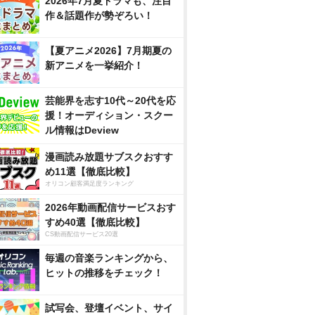
2026年7月夏ドラマも、注目
作＆話題作が勢ぞろい！
【夏アニメ2026】7月期夏の
新アニメを一挙紹介！
芸能界を志す10代～20代を応
援！オーディション・スクー
ル情報はDeview
漫画読み放題サブスクおすす
め11選【徹底比較】
オリコン顧客満足度ランキング
2026年動画配信サービスおす
すめ40選【徹底比較】
CS動画配信サービス20選
毎週の音楽ランキングから、
ヒットの推移をチェック！
試写会、登壇イベント、サイ