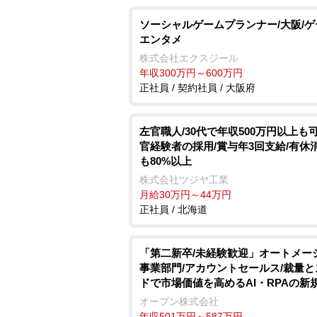
ソーシャルゲームプランナー/大阪/
エンタメ
株式会社エクスジール
年収300万円～600万円
正社員 / 契約社員 / 大阪府
左官職人/30代で年収500万円以上も可
官経験者の採用/賞与年3回支給/有休
も80%以上
株式会社ツジヤ工業
月給30万円～44万円
正社員 / 北海道
「第二新卒/未経験歓迎」オートメー
事業部門/アカウントセールス/裁量
ドで市場価値を高めるAI・RPAの新
オープン株式会社
年収501万円～587万円