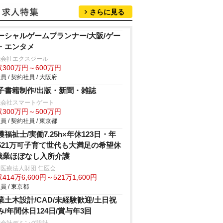
さらに見る
ーシャルゲームプランナー/大阪/ゲー
・エンタメ
式会社エクスジール
300万円～600万円
員 / 契約社員 / 大阪府
子書籍制作/出版・新聞・雑誌
式会社スマートゲート
300万円～500万円
員 / 契約社員 / 東京都
護福祉士/実働7.25h×年休123日・年
521万可子育て世代も大満足の希望休
残業ほぼなし入所介護
医療法人財団 仁医会
414万6,600円～521万1,600円
員 / 東京都
業土木設計/CAD/未経験歓迎/土日祝
み/年間休日124日/賞与年3回