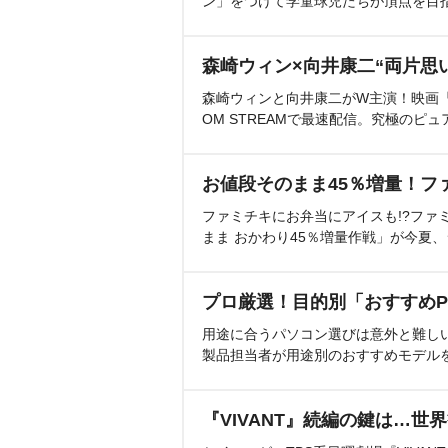
ン」をつけて学童球児たちが頂点を目
森崎ウィン×向井康二“両片思
森崎ウィンと向井康二がW主演！映画『（L
OM STREAMで最速配信。究極のピュ
お値段そのまま45％増量！フ
ファミチキにお弁当にアイスも!?ファ
まま おかわり45％増量作戦」が今夏
プロ厳選！目的別「おすすめP
用途に合うパソコン選びは意外と難し
製品担当者が用途別のおすすめモデル
『VIVANT』続編の鍵は…世