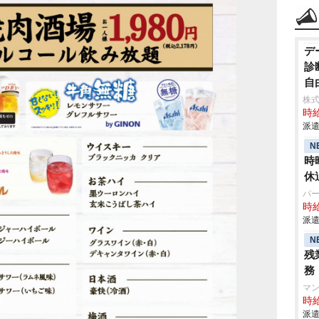
デ
診
自
株式
時給
派遣
N
時
休
パ
時給
派遣
N
残
務
マ
時給
派遣