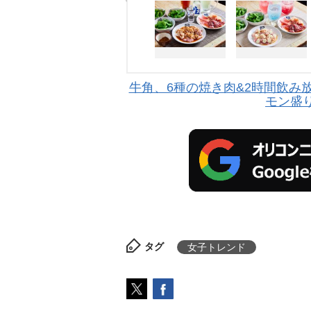
牛角、6種の焼き肉&2時間飲み放
モン盛り
タグ
女子トレンド