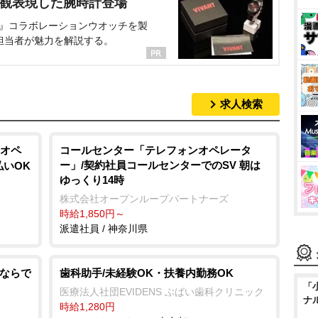
界観表現した腕時計登場
NT』コラボレーションウオッチを製
担当者が魅力を解説する。
求人検索
オペ
コールセンター「テレフォンオペレータ
ー」/契約社員コールセンターでのSV 朝は
払いOK
ゆっくり14時
株式会社オープンループパートナーズ
時給1,850円～
派遣社員 / 神奈川県
手ならで
歯科助手/未経験OK・扶養内勤務OK
「
医療法人社団EVIDENS ぶばい歯科クリニック
ナ
時給1,280円