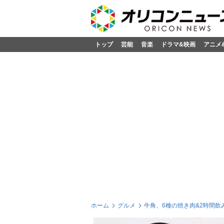
トップ
芸能
音楽
ドラマ&映画
アニメ
ホーム
グルメ
牛角、6種の焼き肉&2時間飲