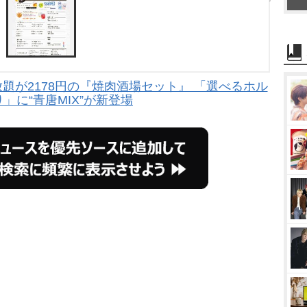
題が2178円の『焼肉酒場セット』 「選べるホル
」に“青唐MIX”が新登場