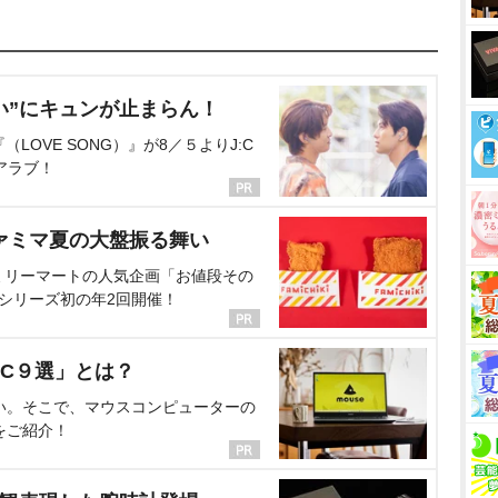
い”にキュンが止まらん！
OVE SONG）』が8／５よりJ:C
アラブ！
ァミマ夏の大盤振る舞い
ミリーマートの人気企画「お値段その
、シリーズ初の年2回開催！
C９選」とは？
い。そこで、マウスコンピューターの
をご紹介！