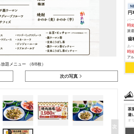
N
円
パ
時給
派遣
歯
あ
時給
アル
放題メニュー （8/8枚）
次の写真
茶
違
オ