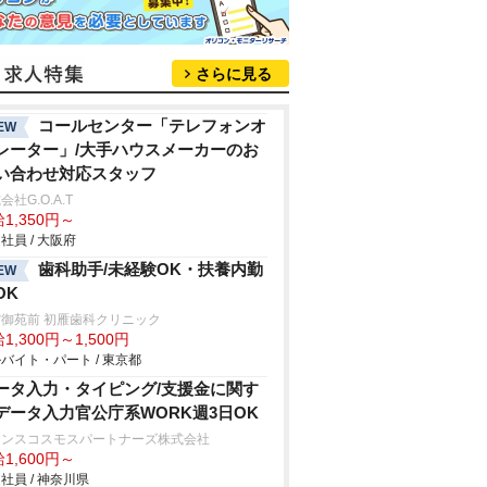
さらに見る
コールセンター「テレフォンオ
EW
レーター」/大手ハウスメーカーのお
い合わせ対応スタッフ
会社G.O.A.T
1,350円～
社員 / 大阪府
歯科助手/未経験OK・扶養内勤
EW
OK
御苑前 初雁歯科クリニック
1,300円～1,500円
バイト・パート / 東京都
ータ入力・タイピング/支援金に関す
データ入力官公庁系WORK週3日OK
ランスコスモスパートナーズ株式会社
1,600円～
社員 / 神奈川県