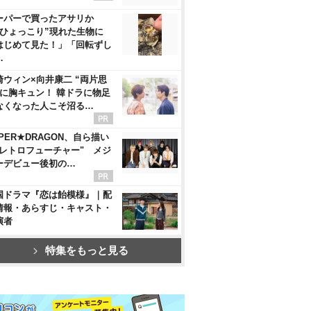
ーパーで買ったアサリか
“ひょっこり”現れた生物に
はじめて見た！」「回転ずし
…
崎ウィン×向井康二 “両片思
”に胸キュン！ 韓ドラに物足
なくなった人こそ沼る…
PER★DRAGON、自ら描い
"レトロフューチャー" メジ
ーデビュー後初の…
国ドラマ『恋は飴模様』｜配
情報・あらすじ・キャスト・
演者
特集をもっと見る