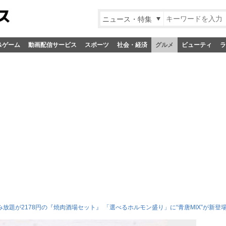
ニュース・特集
&ゲーム
動画配信サービス
スポーツ
社会・経済
グルメ
ビューティ
ラ
み放題が2178円の『焼肉酒場セット』 「選べるホルモン盛り」に“青唐MIX”が新登