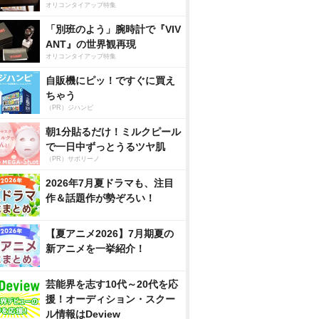
オリコンタイアップ特集
「別班のよう」腕時計で『VIV
ANT』の世界観再現
オリコンタイアップ特集
自販機にピッ！ですぐに買え
ちゃう
（PR）ジハンピ
朝1分貼るだけ！ミルクピール
で一日中ずっとうるツヤ肌
（PR）サボリーノ
2026年7月夏ドラマも、注目
作＆話題作が勢ぞろい！
【夏アニメ2026】7月期夏の
新アニメを一挙紹介！
芸能界を志す10代～20代を応
援！オーディション・スクー
ル情報はDeview