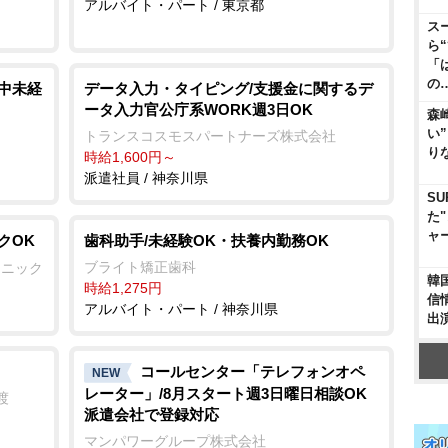
アルバイト・パート / 東京都
ス
ら
「
の
用中未経
データ入力・タイピング/支援金に関するデ
ータ入力官公庁系WORK週3日OK
森
い
トランスコスモスパートナーズ株式会社
り
時給1,600円～
派遣社員 / 神奈川県
SU
た
ャ
クOK
歯科助手/未経験OK・扶養内勤務OK
ブライト矯正歯科
リニック
韓
時給1,275円
信
アルバイト・パート / 神奈川県
出
コールセンター「テレフォンオペ
NEW
レーター」/8月スタート週3日曜日相談OK
渡
派遣会社で登録対応
マンパワーグループ株式会社