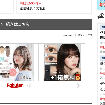
時給1,500円～
派遣社員 / 大阪府
続きはこちら
N
ペ
sponsored by 求人ボックス
問
株式
時給
派遣
N
務
新宿
時給
アル
デ
る
ト
時給
派遣