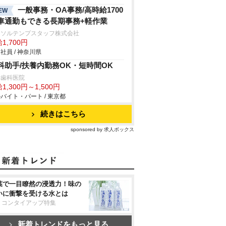
一般事務・OA事務/高時給1700
EW
車通勤もできる長期事務+軽作業
ーソルテンプスタッフ株式会社
1,700円
社員 / 神奈川県
科助手/扶養内勤務OK・短時間OK
べ歯科医院
1,300円～1,500円
バイト・パート / 東京都
続きはこちら
sponsored by 求人ボックス
葉で一目瞭然の浸透力！味の
いに衝撃を受ける水とは
リコンタイアップ特集
新着トレンドをもっと見る