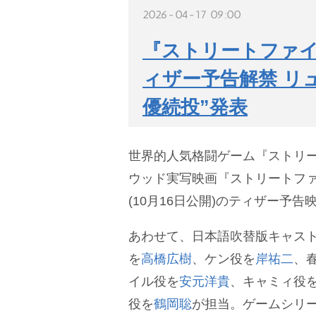
2026-04-17 09:00
『ストリートファ
ィザー予告解禁 リ
優続投”発表
世界的人気格闘ゲーム『ストリ
ウッド実写映画『ストリートファ
(10月16日公開)のティザー予
あわせて、日本語吹替版キャス
を
高橋広樹
、ケン役を
岸祐二
、
イル役を
安元洋貴
、キャミィ役
役を
鶴岡聡
が担当。ゲームシリ