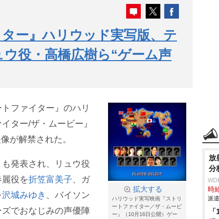
イター』ハリウッド実写版、テ
ュウ役・高橋広樹ら“ゲーム声
ートファイター』のハリ
イター/ザ・ムービー』
告映像が解禁された。
放
トも発表され、リュウ役
分
春麗役を
折笠富美子
、ガ
WD
拡大する
時給
を
沢城みゆき
、バイソン
派遣
ハリウッド実写映画『ストリ
ートファイター／ザ・ムービ
ーズでおなじみの声優陣
「
ー』（10月16日公開）ゲー