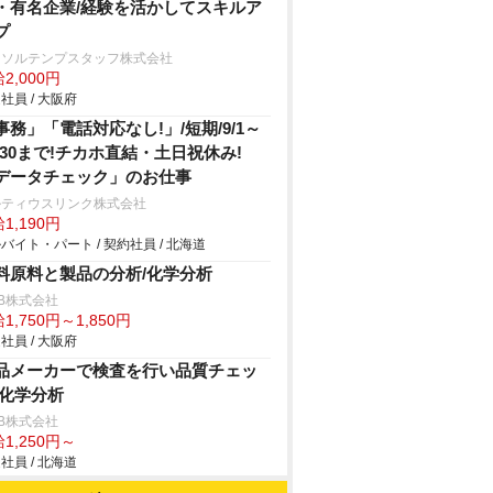
・有名企業/経験を活かしてスキルア
プ
ーソルテンプスタッフ株式会社
2,000円
社員 / 大阪府
事務」「電話対応なし!」/短期/9/1～
0/30まで!チカホ直結・土日祝休み!
データチェック」のお仕事
ルティウスリンク株式会社
1,190円
バイト・パート / 契約社員 / 北海道
料原料と製品の分析/化学分析
B株式会社
1,750円～1,850円
社員 / 大阪府
品メーカーで検査を行い品質チェッ
/化学分析
B株式会社
1,250円～
社員 / 北海道