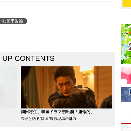
映画予告編
K UP CONTENTS
岡田将生、韓国ドラマ初出演「運命的」
玄理と語る“韓国”撮影現場の魅力