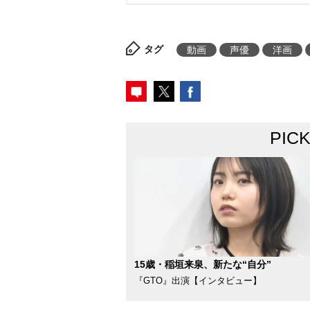
タグ
動画
声優
洋画
PIC
15歳・稲垣来泉、新たな“自分”
『GTO』出演【インタビュー】