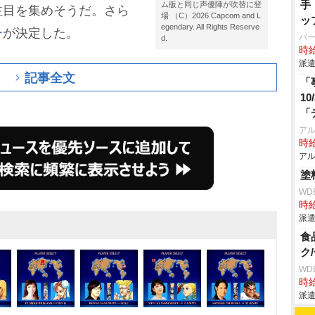
手
ム版と同じ声優陣が吹替に登
注目を集めそうだ。さら
場 （C）2026 Capcom and L
ッ
egendary. All Rights Reserve
ー
が決定した。
パ
d.
時給
派遣
記事全文
「
1
「
ア
時給
アル
塗
WD
時給
派遣
食
ク
WD
時給
派遣