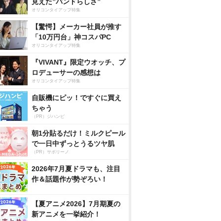
見えた”バンドらしさ”
オリコンタイアップ特集
【驚愕】メーカー社員が推す
「10万円台」神コスパPC
オリコンタイアップ特集
『VIVANT』限定ウオッチ、プ
ロデューサーの感想は
オリコンタイアップ特集
自販機にピッ！ですぐに買え
ちゃう
（PR）ジハンピ
朝1分貼るだけ！ミルクピール
で一日中ずっとうるツヤ肌
（PR）サボリーノ
2026年7月夏ドラマも、注目
作＆話題作が勢ぞろい！
【夏アニメ2026】7月期夏の
新アニメを一挙紹介！