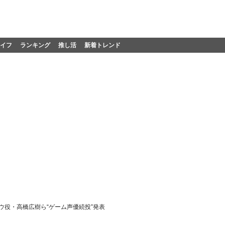
イフ
ランキング
推し活
新着トレンド
ウ役・高橋広樹ら“ゲーム声優続投”発表