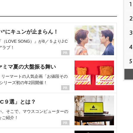
1
2
い”にキュンが止まらん！
3
OVE SONG）』が8／５よりJ:C
4
アラブ！
5
ァミマ夏の大盤振る舞い
ミリーマートの人気企画「お値段その
、シリーズ初の年2回開催！
C９選」とは？
い。そこで、マウスコンピューターの
をご紹介！