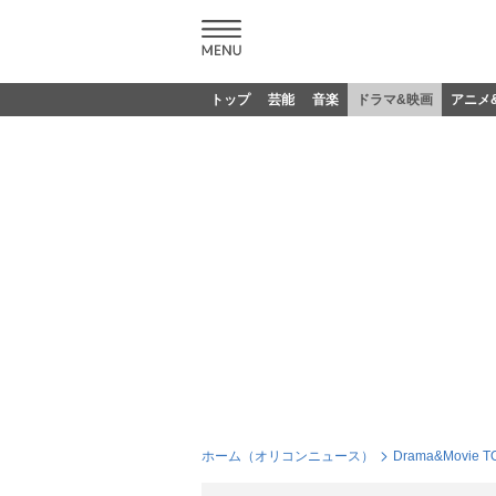
トップ
芸能
音楽
ドラマ&映画
アニメ
ホーム（オリコンニュース）
Drama&Movie T