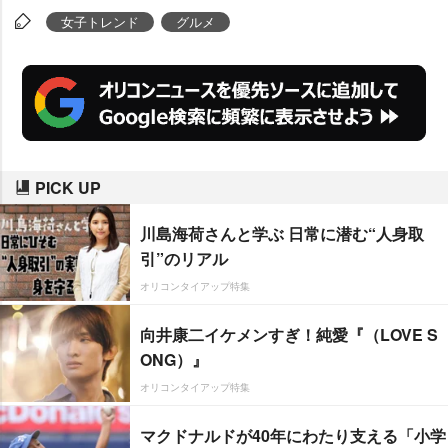
女子トレンド
グルメ
PICK UP
川島海荷さんと学ぶ 日常に潜む“人身取
引”のリアル
オリコンタイアップ特集
向井康二イケメンすぎ！純愛『（LOVE S
ONG）』
オリコンタイアップ特集
マクドナルドが40年にわたり支える「小学