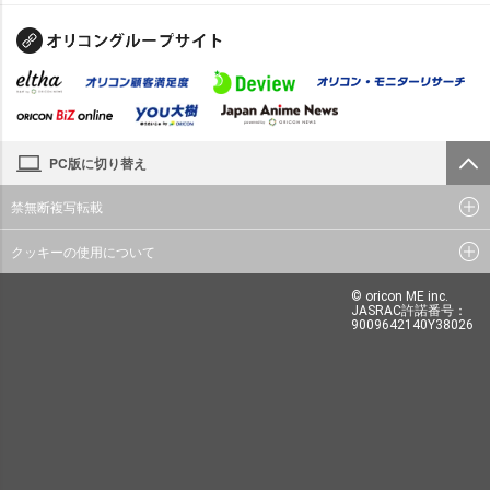
PC版に切り替え
禁無断複写転載
クッキーの使用について
© oricon ME inc.
JASRAC許諾番号：
9009642140Y38026