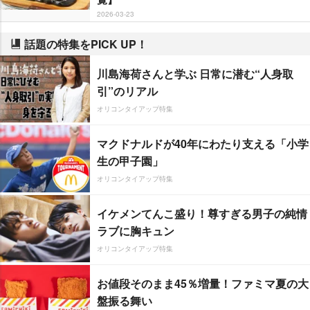
2026-03-23
話題の特集をPICK UP！
川島海荷さんと学ぶ 日常に潜む“人身取
引”のリアル
オリコンタイアップ特集
マクドナルドが40年にわたり支える「小学
生の甲子園」
オリコンタイアップ特集
イケメンてんこ盛り！尊すぎる男子の純情
ラブに胸キュン
オリコンタイアップ特集
お値段そのまま45％増量！ファミマ夏の大
盤振る舞い