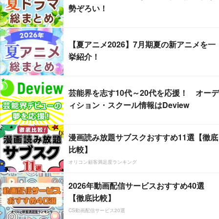
勢ぞろい！
【夏アニメ2026】7月期夏の新アニメを一
挙紹介！
芸能界を志す10代～20代を応援！ オーデ
ィション・スクール情報はDeview
漫画読み放題サブスクおすすめ11選【徹底
比較】
オリコン顧客満足度ランキング
2026年動画配信サービスおすすめ40選
【徹底比較】
CS動画配信サービス20選