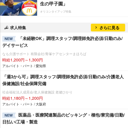
生の甲子園」
オリコンタイアップ特集
求人特集
さらに見る
「未経験OK」調理スタッフ/調理師免許必須/日勤のみ/
NEW
デイサービス
なも介護サポート 有限会社/青塚ケアセンターまほろば
時給1,200円～1,300円
アルバイト・パート / 愛知県
「週3から可」調理スタッフ/調理師免許必須/日勤のみ/介護老人
保健施設/社会保障完備
社会福祉法人成晃会/老人保健施設 老健ひかり
時給1,180円～1,200円
アルバイト・パート / 大阪府
医薬品・医療関連製品のピッキング・梱包/寮完備/日勤/
NEW
日払い/工場・製造