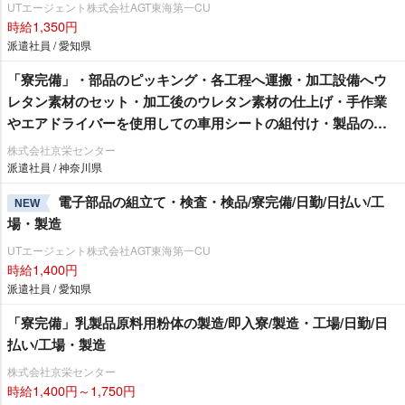
UTエージェント株式会社AGT東海第一CU
時給1,350円
派遣社員 / 愛知県
「寮完備」・部品のピッキング・各工程へ運搬・加工設備へウ
レタン素材のセット・加工後のウレタン素材の仕上げ・手作業
エアドライバーを使用しての車用シートの組付け・製品の検
査作業/即入寮/製造・工場
株式会社京栄センター
派遣社員 / 神奈川県
電子部品の組立て・検査・検品/寮完備/日勤/日払い/工
NEW
場・製造
UTエージェント株式会社AGT東海第一CU
時給1,400円
派遣社員 / 愛知県
「寮完備」乳製品原料用粉体の製造/即入寮/製造・工場/日勤/日
払い/工場・製造
株式会社京栄センター
時給1,400円～1,750円