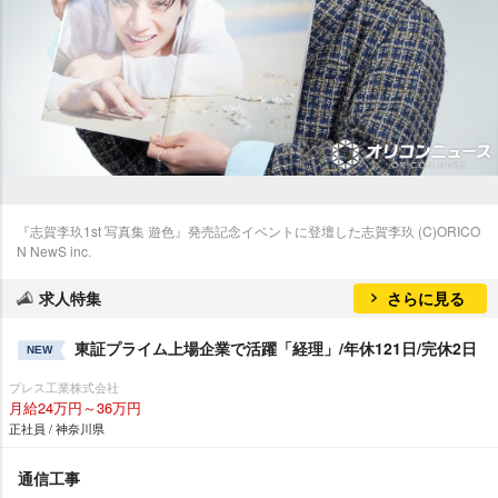
『志賀李玖1st 写真集 遊色』発売記念イベントに登壇した志賀李玖 (C)ORICO
N NewS inc.
求人特集
さらに見る
東証プライム上場企業で活躍「経理」/年休121日/完休2日
NEW
プレス工業株式会社
月給24万円～36万円
正社員 / 神奈川県
通信工事