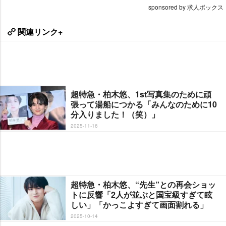
sponsored by 求人ボックス
関連リンク+
超特急・柏木悠、1st写真集のために頑
張って湯船につかる「みんなのために10
分入りました！（笑）」
2025-11-16
超特急・柏木悠、“先生”との再会ショッ
トに反響「2人が並ぶと国宝級すぎて眩
しい」「かっこよすぎて画面割れる」
2025-10-14