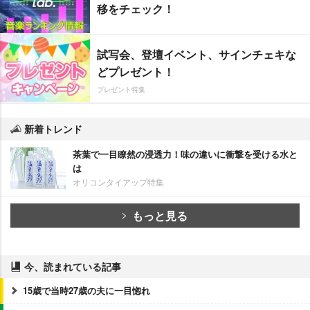
移をチェック！
試写会、登壇イベント、サインチェキな
どプレゼント！
プレゼント特集
新着トレンド
茶葉で一目瞭然の浸透力！味の違いに衝撃を受ける水と
は
オリコンタイアップ特集
もっと見る
今、読まれている記事
15歳で当時27歳の夫に一目惚れ