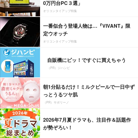
0万円台PC３選」
オリコンタイアップ特集
一番似合う登場人物は…『VIVANT』限
定ウオッチ
オリコンタイアップ特集
自販機にピッ！ですぐに買えちゃう
（PR）ジハンピ
朝1分貼るだけ！ミルクピールで一日中ず
っとうるツヤ肌
（PR）サボリーノ
2026年7月夏ドラマも、注目作＆話題作
が勢ぞろい！