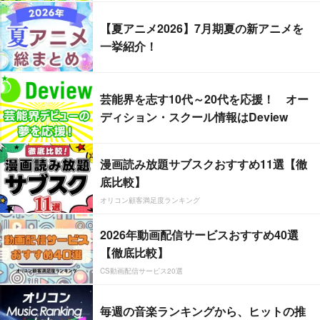
【夏アニメ2026】7月期夏の新アニメを
一挙紹介！
芸能界を志す10代～20代を応援！ オー
ディション・スクール情報はDeview
漫画読み放題サブスクおすすめ11選【徹
底比較】
オリコン顧客満足度ランキング
2026年動画配信サービスおすすめ40選
【徹底比較】
CS動画配信サービス20選
毎週の音楽ランキングから、ヒットの推