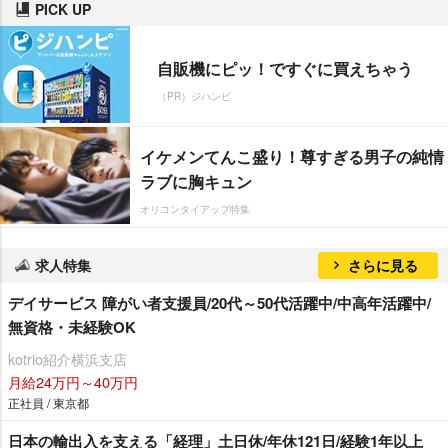
PICK UP
自販機にピッ！ですぐに買えちゃう
（PR）ジハンピ
イケメンてんこ盛り！尊すぎる男子の純情
ラブに胸キュン
オリコンタイアップ特集
求人特集
さらに見る
デイサービス 障がい者支援員/20代～50代活躍中/中高年活躍中/
無資格・未経験OK
kotrio紹介横浜支店
月給24万円～40万円
正社員 / 東京都
日本の輸出入を支える「経理」土日休/年休121日/経験1年以上