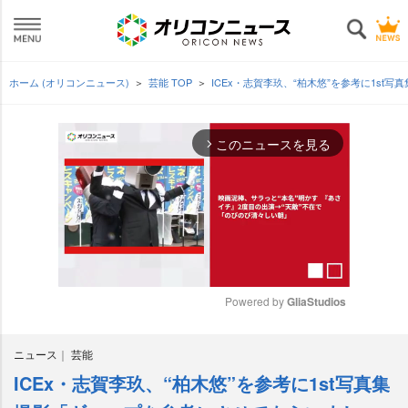
ホーム (オリコンニュース)
芸能 TOP
ICEx・志賀李玖、“柏木悠”を参考に1s
このニュースを見る
arrow_forward_ios
Powered by 
GliaStudios
M
ニュース
芸能
u
t
ICEx・志賀李玖、“柏木悠”を参考に1st写真集
e