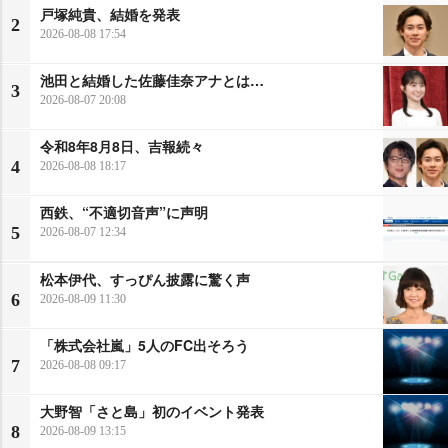
戸塚純貴、結婚を発表
2
2026-08-08 17:54
池田と結婚した佐藤佳奈アナとは…
3
2026-08-07 20:08
令和8年8月8日、吉報続々
4
2026-08-08 18:17
西鉄、“不適切音声”に声明
5
2026-08-07 12:34
松本伊代、すっぴん披露に驚く声
6
2026-08-09 11:30
「株式会社嵐」5人のFC出そろう
7
2026-08-08 09:17
大野智「さと島」初のイベント発表
8
2026-08-09 13:15