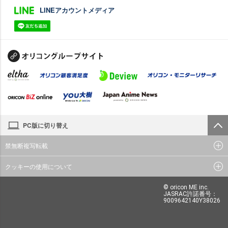
LINEアカウントメディア
PC版に切り替え
禁無断複写転載
クッキーの使用について
© oricon ME inc.
JASRAC許諾番号：
9009642140Y38026