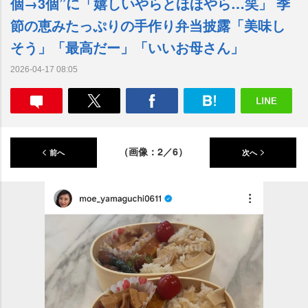
個→3個”に「嬉しいやらとほほやら…笑」 季
節の恵みたっぷりの手作り弁当披露「美味し
そう」「最高だー」「いいお母さん」
2026-04-17 08:05
（画像：2／6）
前へ
次へ