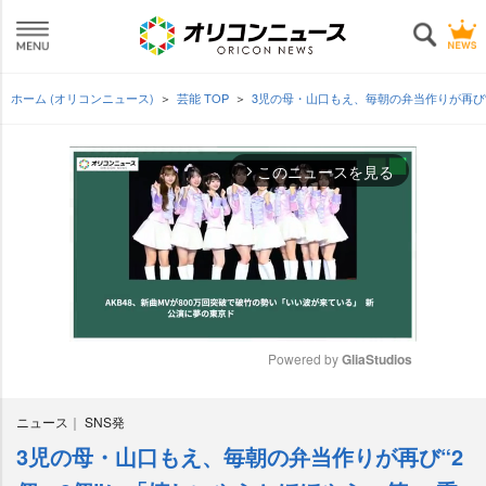
ホーム (オリコンニュース)
芸能 TOP
3児の母・山口もえ、毎朝の弁当作りが再び
このニュースを見る
arrow_forward_ios
Powered by 
GliaStudios
M
ニュース
SNS発
u
t
3児の母・山口もえ、毎朝の弁当作りが再び“2
e