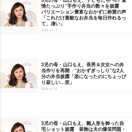
情たっぷり”手作り弁当の数々を披露
バリエーション豊富なおかずに称賛の声
「これだけ素敵なお弁当を毎日作れるっ
て、凄い」
2026-07-17
3児の母・山口もえ、長男＆次女への弁
当作りを再開 “おかずぎっしり”な2人
分の弁当披露「楽になったのにちょっぴ
り寂しい…笑」
2026-04-12
3児の母・山口もえ、雛人形を飾った自
宅ショット披露 装飾は夫の爆笑問題・