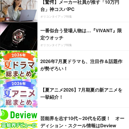
【驚愕】メーカー社員が推す「10万円
台」神コスパPC
オリコンタイアップ特集
一番似合う登場人物は…『VIVANT』限
定ウオッチ
オリコンタイアップ特集
2026年7月夏ドラマも、注目作＆話題作
が勢ぞろい！
【夏アニメ2026】7月期夏の新アニメを
一挙紹介！
芸能界を志す10代～20代を応援！ オー
ディション・スクール情報はDeview