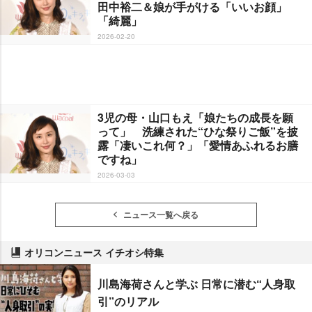
田中裕二＆娘が手がける「いいお顔」
「綺麗」
2026-02-20
3児の母・山口もえ「娘たちの成長を願
って」 洗練された“ひな祭りご飯”を披
露「凄いこれ何？」「愛情あふれるお膳
ですね」
2026-03-03
ニュース一覧へ戻る
オリコンニュース イチオシ特集
川島海荷さんと学ぶ 日常に潜む“人身取
引”のリアル