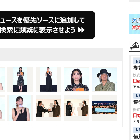
N
導
株式
日給
アル
N
警
株式
日給
アル
N
備