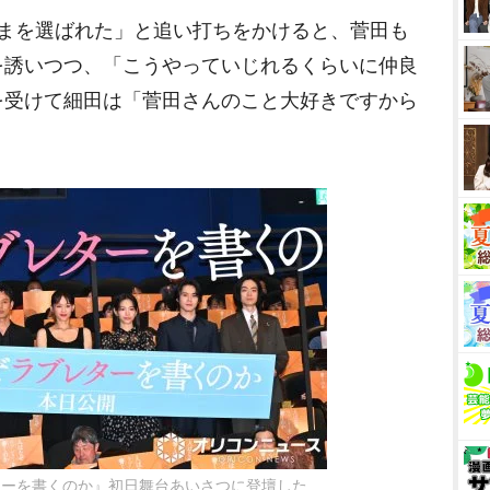
まを選ばれた」と追い打ちをかけると、菅田も
M
を誘いつつ、「こうやっていじれるくらいに仲良
u
を受けて細田は「菅田さんのこと大好きですから
t
。
e
ターを書くのか』初日舞台あいさつに登壇した