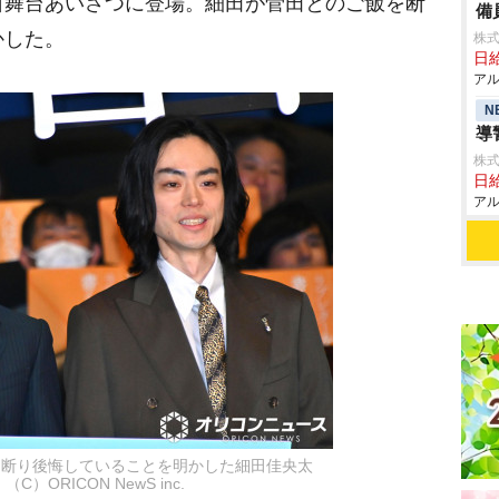
日舞台あいさつに登場。細田が菅田とのご飯を断
備
かした。
株式
日給
アル
N
導
株式
日給
アル
を断り後悔していることを明かした細田佳央太
C）ORICON NewS inc.