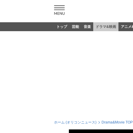
トップ
芸能
音楽
ドラマ&映画
アニメ
ホーム (オリコンニュース)
Drama&Movie TOP