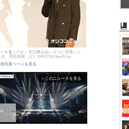
ターを書くのか』初日舞台あいさつに登壇した
菅田将暉 （C）ORICON NewS inc.
写真ページを見る
このニュースを見る
arrow_forward_ios