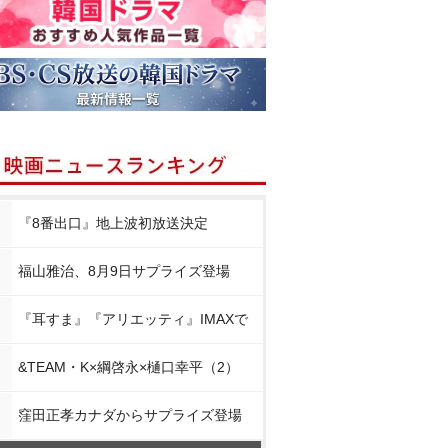
『8番出口』地上波初放送決定
福山雅治、8月9日サプライズ登場
『耳すま』『アリエッティ』IMAXで
&TEAM・K×綱啓永×樋口幸平（2）
窪田正孝カナダからサプライズ登場