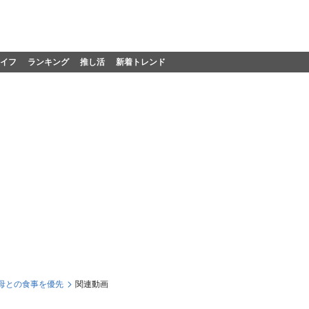
イフ
ランキング
推し活
新着トレンド
母との食事を優先
関連動画