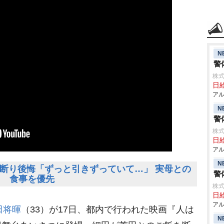
N
警
株式
日給
アル
N
警
株式
日給
アル
N
断り後悔「ずっと引きずっていて…」 実母との
警
食事を優先
株式
日給
アル
田将暉
（33）が17日、都内で行われた映画『人は
N