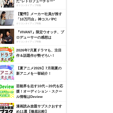
た”レトロフューチャー”
オリコンタイアップ特集
【驚愕】メーカー社員が推す
「10万円台」神コスパPC
オリコンタイアップ特集
『VIVANT』限定ウオッチ、プ
ロデューサーの感想は
オリコンタイアップ特集
2026年7月夏ドラマも、注目
作＆話題作が勢ぞろい！
【夏アニメ2026】7月期夏の
新アニメを一挙紹介！
芸能界を志す10代～20代を応
援！オーディション・スクー
ル情報はDeview
漫画読み放題サブスクおすす
め11選【徹底比較】