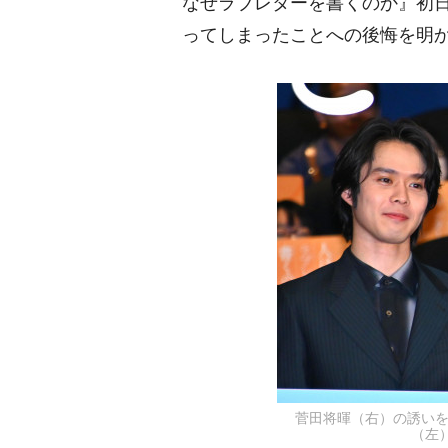
なぜラブレターを書くのか』初
ってしまったことへの後悔を明
菅田将暉（右）の誘い
（左）（