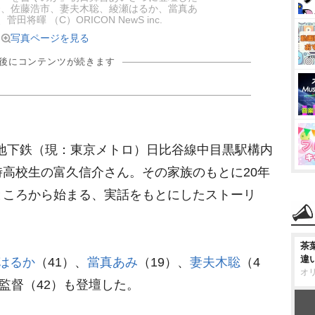
督、佐藤浩市、妻夫木聡、綾瀬はるか、當真あ
田将暉 （C）ORICON NewS inc.
写真ページを見る
の後にコンテンツが続きます
団地下鉄（現：東京メトロ）日比谷線中目黒駅構内
高校生の富久信介さん。その家族のもとに20年
ところから始まる、実話をもとにしたストーリ
茶
違
はるか
（41）、
當真あみ
（19）、
妻夫木聡
（4
オ
監督（42）も登壇した。