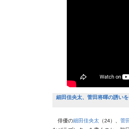
細田佳央太、菅田将暉の誘いを
俳優の
細田佳央太
（24）、
菅