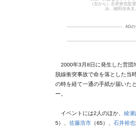
（左から）石井裕也監
み、細田佳央太、菅
AD
2000年3月8日に発生した営
脱線衝突事故で命を落とした当時
の時を経て一通の手紙が届いた
ー。
イベントには2人のほか、
綾瀬
5）、
佐藤浩市
（65）、
石井裕也