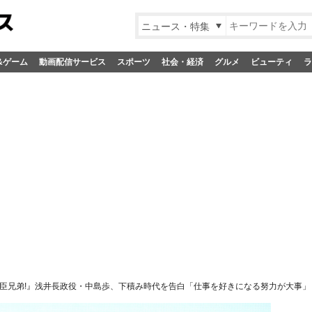
ニュース・特集
&ゲーム
動画配信サービス
スポーツ
社会・経済
グルメ
ビューティ
ラ
臣兄弟!』浅井長政役・中島歩、下積み時代を告白「仕事を好きになる努力が大事」