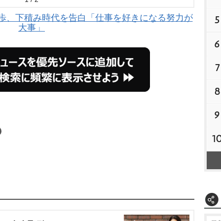
島歩、下積み時代を告白「仕事を好きになる努力が
5
大事」
6
7
8
9
1