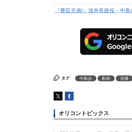
『豊臣兄弟!』浅井長政役・中
タグ
中島歩
動画
俳優
オリコントピックス