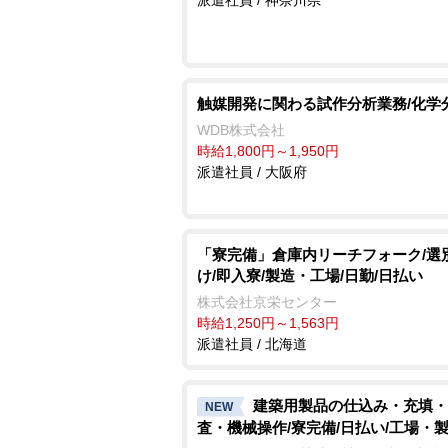
触媒開発に関わる試作分析業務/化学
WDB株式会社
時給1,800円～1,950円
派遣社員 / 大阪府
「寮完備」倉庫内リーチフォーク/選
け/即入寮/製造・工場/日勤/日払い
株式会社京栄センター
時給1,250円～1,563円
派遣社員 / 北海道
建築用製品の仕込み・充填・
NEW
査・機械操作/寮完備/日払い/工場・