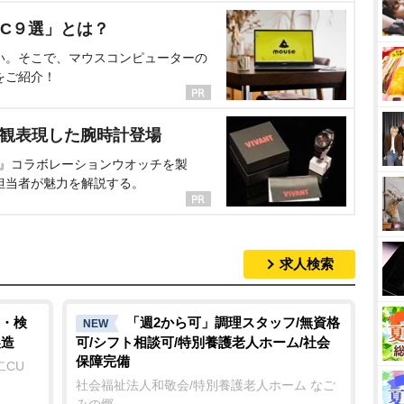
C９選」とは？
い。そこで、マウスコンピューターの
をご紹介！
界観表現した腕時計登場
NT』コラボレーションウオッチを製
担当者が魅力を解説する。
求人検索
・検
「週2から可」調理スタッフ/無資格
NEW
製造
可/シフト相談可/特別養護老人ホーム/社会
保障完備
二CU
社会福祉法人和敬会/特別養護老人ホーム なご
みの郷