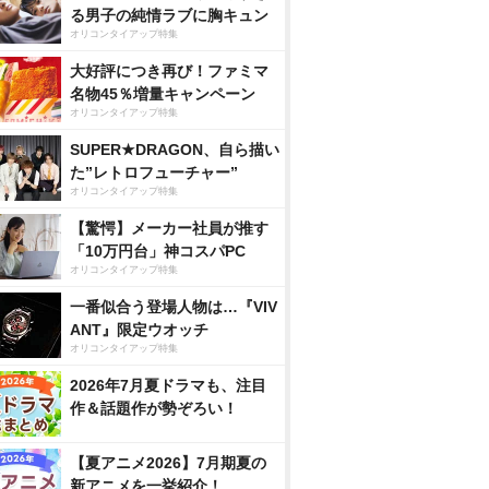
る男子の純情ラブに胸キュン
オリコンタイアップ特集
大好評につき再び！ファミマ
名物45％増量キャンペーン
オリコンタイアップ特集
SUPER★DRAGON、自ら描い
た”レトロフューチャー”
オリコンタイアップ特集
【驚愕】メーカー社員が推す
「10万円台」神コスパPC
オリコンタイアップ特集
一番似合う登場人物は…『VIV
ANT』限定ウオッチ
オリコンタイアップ特集
2026年7月夏ドラマも、注目
作＆話題作が勢ぞろい！
【夏アニメ2026】7月期夏の
新アニメを一挙紹介！