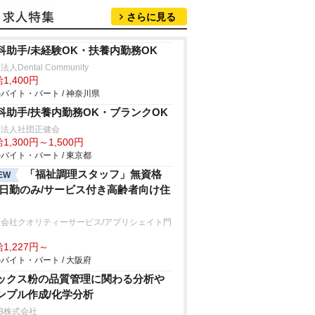
さらに見る
科助手/未経験OK・扶養内勤務OK
人Dental Community
1,400円
バイト・パート / 神奈川県
科助手/扶養内勤務OK・ブランクOK
療法人社団正健会
1,300円～1,500円
バイト・パート / 東京都
「福祉調理スタッフ」無資格
EW
/日勤のみ/サービス付き高齢者向け住
限会社クオリティーサービス/アプリシェイト門
1,227円～
バイト・パート / 大阪府
ックス粉の品質管理に関わる分析
ンプル作成/化学分析
B株式会社