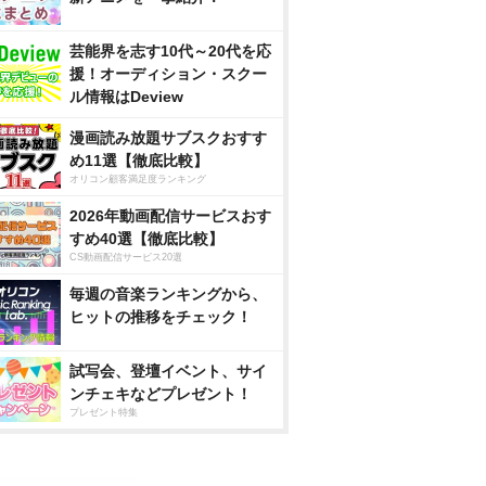
芸能界を志す10代～20代を応
援！オーディション・スクー
ル情報はDeview
漫画読み放題サブスクおすす
め11選【徹底比較】
オリコン顧客満足度ランキング
2026年動画配信サービスおす
すめ40選【徹底比較】
CS動画配信サービス20選
毎週の音楽ランキングから、
ヒットの推移をチェック！
試写会、登壇イベント、サイ
ンチェキなどプレゼント！
プレゼント特集