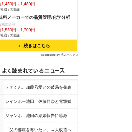
1,450円～1,480円
社員 / 大阪府
味料メーカーでの品質管理/化学分析
B株式会社
1,550円～1,700円
社員 / 大阪府
続きはこちら
sponsored by 求人ボックス
テオくん、加藤乃愛との破局を発表
レインボー池田、佐藤佳奈と電撃婚
ジャンボ、池田の結婚報告に感激
「父の部屋を奪いたい」→大改造へ