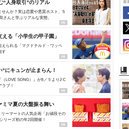
最
む“人身取引”のリアル
ませんか？実は恋愛や悪質ホスト、S
海荷さんと学ぶリアルな実態。
支える「小学生の甲子園」
与えられる「マクドナルド・ワッペ
指す
い”にキュンが止まらん！
OVE SONG）』が8／５よりJ:C
アラブ！
ァミマ夏の大盤振る舞い
ミリーマートの人気企画「お値段その
、シリーズ初の年2回開催！