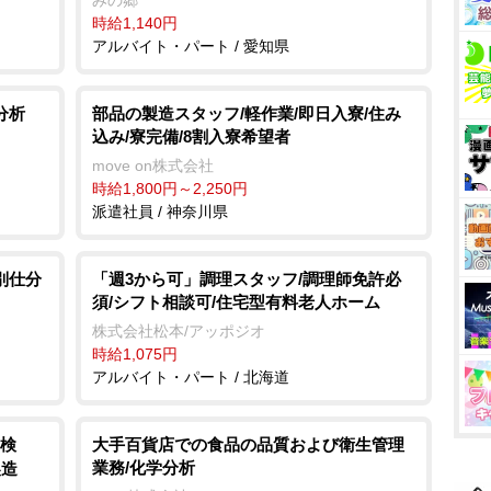
時給1,140円
アルバイト・パート / 愛知県
分析
部品の製造スタッフ/軽作業/即日入寮/住み
込み/寮完備/8割入寮希望者
move on株式会社
時給1,800円～2,250円
派遣社員 / 神奈川県
別仕分
「週3から可」調理スタッフ/調理師免許必
須/シフト相談可/住宅型有料老人ホーム
株式会社松本/アッポジオ
時給1,075円
アルバイト・パート / 北海道
検
大手百貨店での食品の品質および衛生管理
業務/化学分析
製造