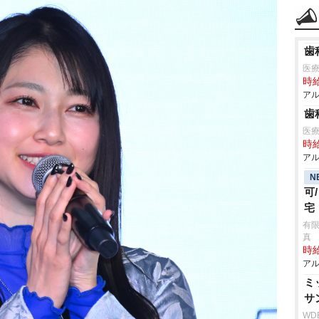
歯
医療法
時給
アル
歯
医
時給
アル
N
可
宅
有
真
時給
アル
ミ
サ
WD