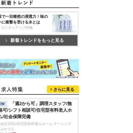
葉で一目瞭然の浸透力！味の
いに衝撃を受ける水とは
リコンタイアップ特集
新着トレンドをもっと見る
さらに見る
「週2から可」調理スタッフ/無
EW
格可/シフト相談可/住宅型有料老人ホ
ム/社会保障完備
会社S301/住宅型有料老人ホーム ナーシング
ームかりん