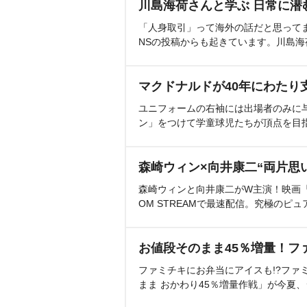
川島海荷さんと学ぶ 日常に潜
「人身取引」って海外の話だと思って
NSの投稿からも起きています。川島
マクドナルドが40年にわたり
ユニフォームの右袖には出場者のみに
ン」をつけて学童球児たちが頂点を目
森崎ウィン×向井康二“両片思
森崎ウィンと向井康二がW主演！映画『（L
OM STREAMで最速配信。究極のピュ
お値段そのまま45％増量！フ
ファミチキにお弁当にアイスも!?ファ
まま おかわり45％増量作戦」が今夏