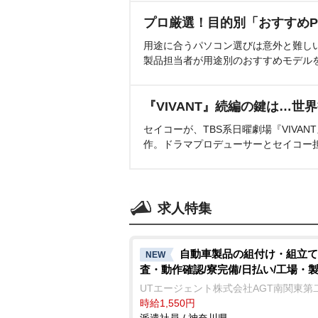
プロ厳選！目的別「おすすめP
用途に合うパソコン選びは意外と難し
製品担当者が用途別のおすすめモデル
『VIVANT』続編の鍵は…世
セイコーが、TBS系日曜劇場『VIVA
作。ドラマプロデューサーとセイコー
求人特集
自動車製品の組付け・組立て
NEW
査・動作確認/寮完備/日払い/工場・
UTエージェント株式会社AGT南関東第
時給1,550円
派遣社員 / 神奈川県