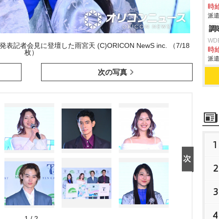
時給
派遣
調
WD
者会見に登壇した雨宮天 (C)ORICON NewS inc. （7/18
時給
枚）
派遣
次の写真
1
2
3
4
1 / 2