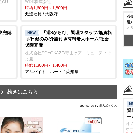
WDB株式会社
二CU
時給1,600円～1,800円
派遣社員 / 大阪府
茶
違
オ
寮完備/
「週3から可」調理スタッフ/無資格
NEW
可/日勤のみ/介護付き有料老人ホーム/社会
保障完備
株式会社SOYOKAZE/守山ケアコミュニティそ
よ風
時給1,300円～1,400円
アルバイト・パート / 愛知県
続きはこちら
N
sponsored by 求人ボックス
資
ー
株式
ホ