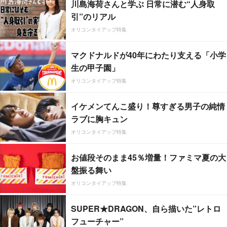
川島海荷さんと学ぶ 日常に潜む“人身取
引”のリアル
オリコンタイアップ特集
マクドナルドが40年にわたり支える「小学
生の甲子園」
オリコンタイアップ特集
イケメンてんこ盛り！尊すぎる男子の純情
ラブに胸キュン
オリコンタイアップ特集
お値段そのまま45％増量！ファミマ夏の大
盤振る舞い
オリコンタイアップ特集
SUPER★DRAGON、自ら描いた”レトロ
フューチャー”