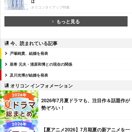
は
オリコンタイアップ特集
もっと見る
今、読まれている記事
戸塚純貴、結婚を発表
亜希 元夫・清原和博との現在の関係
及川光博が結婚を発表
オリコン インフォメーション
2026年7月夏ドラマも、注目作＆話題作が
勢ぞろい！
【夏アニメ2026】7月期夏の新アニメを一