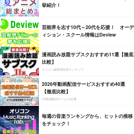
挙紹介！
芸能界を志す10代～20代を応援！ オーデ
ィション・スクール情報はDeview
漫画読み放題サブスクおすすめ11選【徹底
比較】
オリコン顧客満足度ランキング
2026年動画配信サービスおすすめ40選
【徹底比較】
CS動画配信サービス20選
毎週の音楽ランキングから、ヒットの推移
をチェック！