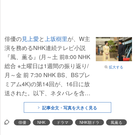
俳優の
見上愛
と
上坂樹里
が、W主
演を務めるNHK連続テレビ小説
『風、薫る』(月～土 前8:00 NHK
総合 ※土曜日は1週間の振り返り/
拡大する
月～金 前 7:30 NHK BS、BSプレ
ミアム4K)の第14回が、16日に放
送された。以下、ネタバレを含み
ます。
記事全文・写真を大きく見る
俳優
NHK
ドラマ
NHK朝ドラ
風薫る