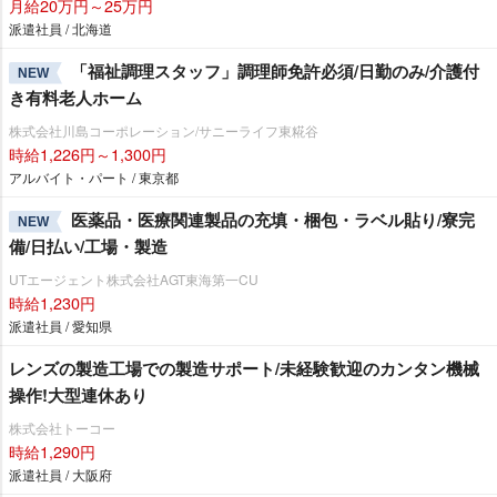
月給20万円～25万円
派遣社員 / 北海道
「福祉調理スタッフ」調理師免許必須/日勤のみ/介護付
NEW
き有料老人ホーム
株式会社川島コーポレーション/サニーライフ東糀谷
時給1,226円～1,300円
アルバイト・パート / 東京都
医薬品・医療関連製品の充填・梱包・ラベル貼り/寮完
NEW
備/日払い/工場・製造
UTエージェント株式会社AGT東海第一CU
時給1,230円
派遣社員 / 愛知県
レンズの製造工場での製造サポート/未経験歓迎のカンタン機械
操作!大型連休あり
株式会社トーコー
時給1,290円
派遣社員 / 大阪府