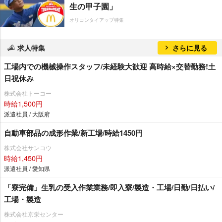
生の甲子園」
オリコンタイアップ特集
求人特集
さらに見る
工場内での機械操作スタッフ/未経験大歓迎 高時給×交替勤務!土
日祝休み
株式会社トーコー
時給1,500円
派遣社員 / 大阪府
自動車部品の成形作業/新工場/時給1450円
株式会社サンコウ
時給1,450円
派遣社員 / 愛知県
「寮完備」生乳の受入作業業務/即入寮/製造・工場/日勤/日払い/
工場・製造
株式会社京栄センター