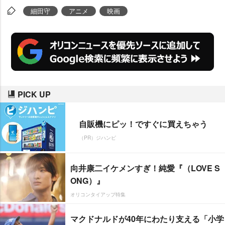
細田守
アニメ
映画
PICK UP
自販機にピッ！ですぐに買えちゃう
（PR）ジハンピ
向井康二イケメンすぎ！純愛『（LOVE S
ONG）』
オリコンタイアップ特集
マクドナルドが40年にわたり支える「小学