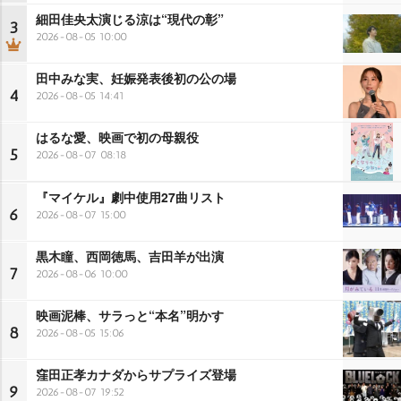
細田佳央太演じる涼は“現代の彰”
3
2026-08-05 10:00
田中みな実、妊娠発表後初の公の場
4
2026-08-05 14:41
はるな愛、映画で初の母親役
5
2026-08-07 08:18
『マイケル』劇中使用27曲リスト
6
2026-08-07 15:00
黒木瞳、西岡徳馬、吉田羊が出演
7
2026-08-06 10:00
映画泥棒、サラっと“本名”明かす
8
2026-08-05 15:06
窪田正孝カナダからサプライズ登場
9
2026-08-07 19:52