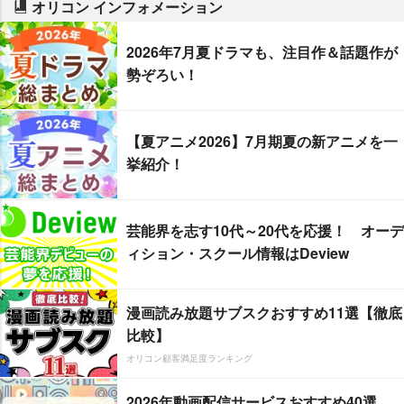
オリコン インフォメーション
2026年7月夏ドラマも、注目作＆話題作が
勢ぞろい！
【夏アニメ2026】7月期夏の新アニメを一
挙紹介！
芸能界を志す10代～20代を応援！ オーデ
ィション・スクール情報はDeview
漫画読み放題サブスクおすすめ11選【徹底
比較】
オリコン顧客満足度ランキング
2026年動画配信サービスおすすめ40選