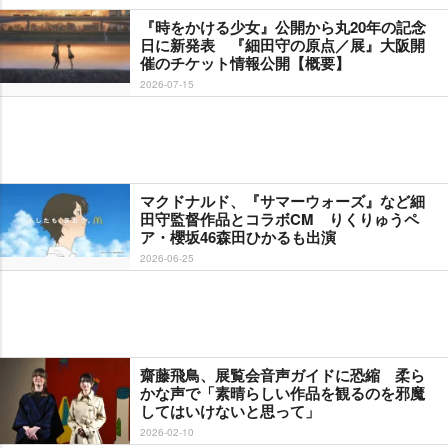
『時をかける少女』公開から丸20年の記念
日に新発表 『細田守の原点／展』大阪開
催のチケット情報公開【概要】
2026-07-15
マクドナルド、『サマーウォーズ』など細
田守監督作品とコラボCM りくりゅうペ
ア・櫻坂46森田ひかるも出演
2026-06-25
齋藤飛鳥、展覧会音声ガイドに恐縮 柔ら
かな声で「素晴らしい作品を観るのを邪魔
してはいけないと思って」
2026-02-10