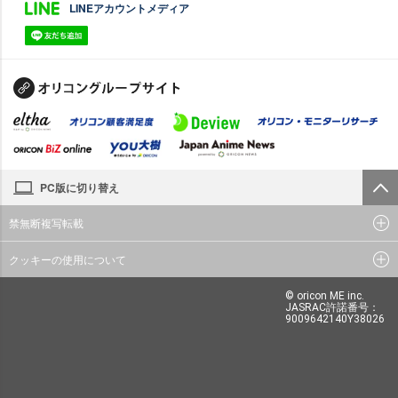
LINEアカウントメディア
PC版に切り替え
禁無断複写転載
クッキーの使用について
© oricon ME inc.
JASRAC許諾番号：
9009642140Y38026