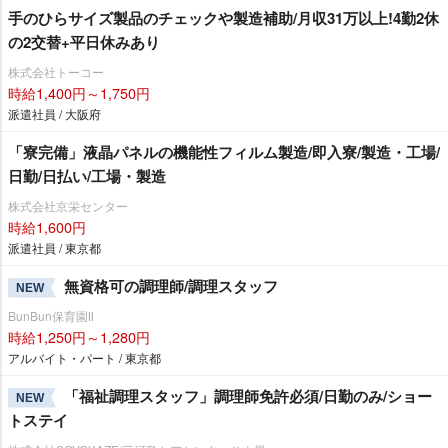
手のひらサイズ製品のチェックや製造補助/月収31万以上!4勤2休
の2交替+平日休みあり
株式会社トーコー
時給1,400円～1,750円
派遣社員 / 大阪府
「寮完備」液晶パネルの機能性フィルム製造/即入寮/製造・工場/
日勤/日払い/工場・製造
株式会社京栄センター
時給1,600円
派遣社員 / 東京都
無資格可の調理師/調理スタッフ
NEW
BunBun保育園Ⅱ
時給1,250円～1,280円
アルバイト・パート / 東京都
「福祉調理スタッフ」調理師免許必須/日勤のみ/ショー
NEW
トステイ