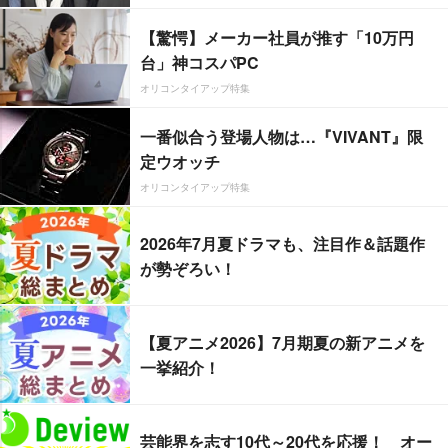
【驚愕】メーカー社員が推す「10万円
台」神コスパPC
オリコンタイアップ特集
一番似合う登場人物は…『VIVANT』限
定ウオッチ
オリコンタイアップ特集
2026年7月夏ドラマも、注目作＆話題作
が勢ぞろい！
【夏アニメ2026】7月期夏の新アニメを
一挙紹介！
芸能界を志す10代～20代を応援！ オー