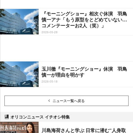
『モーニングショー』相次ぐ休演 羽鳥
慎一アナ「もう原型をとどめていない…
コメンテーターお2人（笑）」
2026-05-28
玉川徹『モーニングショー』休演 羽鳥
慎一が理由を明かす
2026-05-18
ニュース一覧へ戻る
オリコンニュース イチオシ特集
川島海荷さんと学ぶ 日常に潜む“人身取