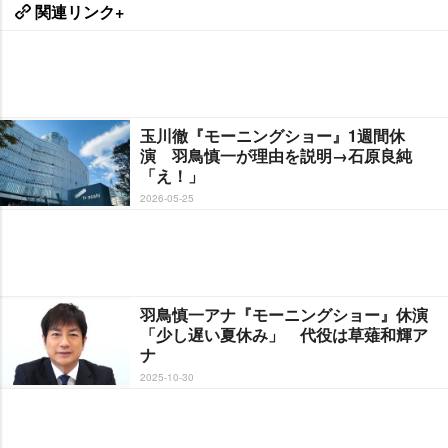
関連リンク+
玉川徹『モーニングショー』1週間休
演 羽鳥慎一が理由を説明→石原良純
「え！」
2026-05-25
羽鳥慎一アナ『モーニングショー』休演
「少し遅い夏休み」 代役は草薙和輝ア
ナ
2025-10-30