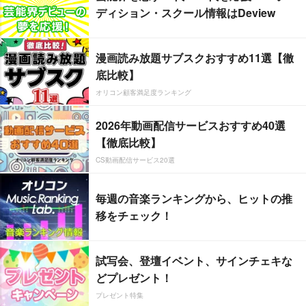
ディション・スクール情報はDeview
漫画読み放題サブスクおすすめ11選【徹
底比較】
オリコン顧客満足度ランキング
2026年動画配信サービスおすすめ40選
【徹底比較】
CS動画配信サービス20選
毎週の音楽ランキングから、ヒットの推
移をチェック！
試写会、登壇イベント、サインチェキな
どプレゼント！
プレゼント特集