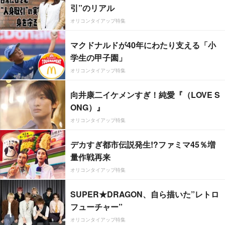
引”のリアル
オリコンタイアップ特集
マクドナルドが40年にわたり支える「小
学生の甲子園」
オリコンタイアップ特集
向井康二イケメンすぎ！純愛『（LOVE S
ONG）』
オリコンタイアップ特集
デカすぎ都市伝説発生!?ファミマ45％増
量作戦再来
オリコンタイアップ特集
SUPER★DRAGON、自ら描いた”レトロ
フューチャー”
オリコンタイアップ特集