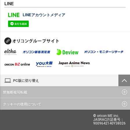
LINE
LINEアカウントメディア
PC版に切り替え
禁無断複写転載
クッキーの使用について
© oricon ME inc.
JASRAC許諾番号：
9009642140Y38026