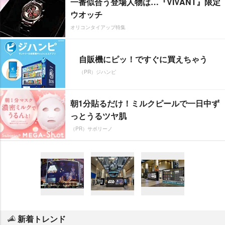
一番似合う登場人物は…『VIVANT』限定
ウオッチ
オリコンタイアップ特集
自販機にピッ！ですぐに買えちゃう
（PR）ジハンピ
朝1分貼るだけ！ミルクピールで一日中ず
っとうるツヤ肌
（PR）サボリーノ
新着トレンド