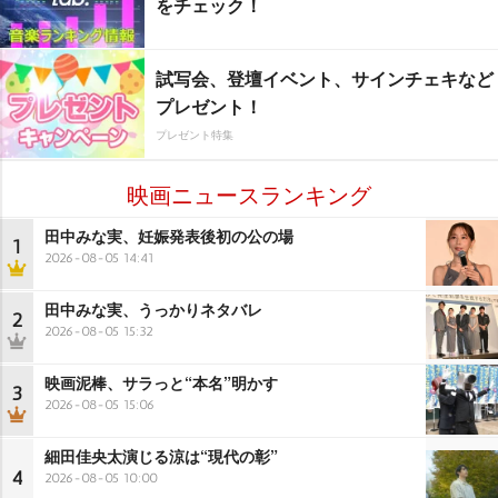
をチェック！
試写会、登壇イベント、サインチェキなど
プレゼント！
プレゼント特集
映画ニュースランキング
田中みな実、妊娠発表後初の公の場
1
2026-08-05 14:41
田中みな実、うっかりネタバレ
2
2026-08-05 15:32
映画泥棒、サラっと“本名”明かす
3
2026-08-05 15:06
細田佳央太演じる涼は“現代の彰”
4
2026-08-05 10:00