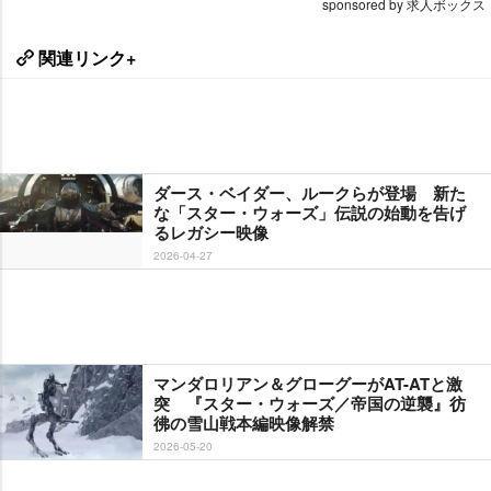
sponsored by 求人ボックス
関連リンク+
ダース・ベイダー、ルークらが登場 新た
な「スター・ウォーズ」伝説の始動を告げ
るレガシー映像
2026-04-27
マンダロリアン＆グローグーがAT-ATと激
突 『スター・ウォーズ／帝国の逆襲』彷
彿の雪山戦本編映像解禁
2026-05-20