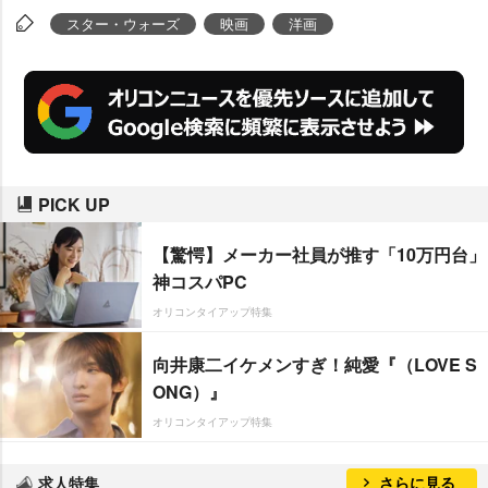
スター・ウォーズ
映画
洋画
PICK UP
【驚愕】メーカー社員が推す「10万円台」
神コスパPC
オリコンタイアップ特集
向井康二イケメンすぎ！純愛『（LOVE S
ONG）』
オリコンタイアップ特集
求人特集
さらに見る