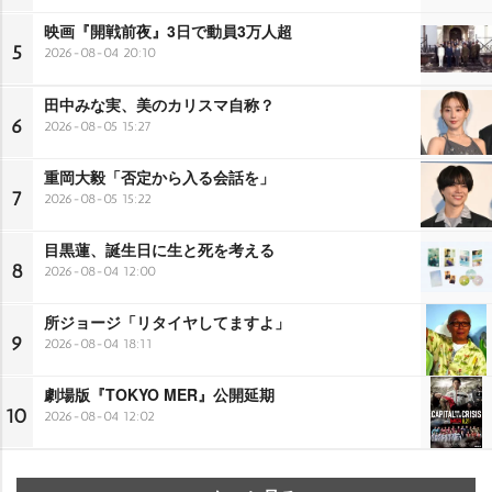
映画『開戦前夜』3日で動員3万人超
5
2026-08-04 20:10
田中みな実、美のカリスマ自称？
6
2026-08-05 15:27
重岡大毅「否定から入る会話を」
7
2026-08-05 15:22
目黒蓮、誕生日に生と死を考える
8
2026-08-04 12:00
所ジョージ「リタイヤしてますよ」
9
2026-08-04 18:11
劇場版『TOKYO MER』公開延期
10
2026-08-04 12:02