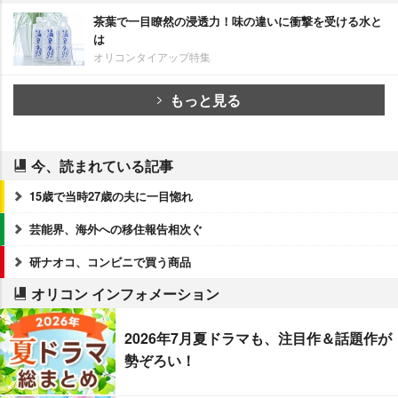
茶葉で一目瞭然の浸透力！味の違いに衝撃を受ける水と
は
オリコンタイアップ特集
もっと見る
今、読まれている記事
15歳で当時27歳の夫に一目惚れ
芸能界、海外への移住報告相次ぐ
研ナオコ、コンビニで買う商品
オリコン インフォメーション
2026年7月夏ドラマも、注目作＆話題作が
勢ぞろい！