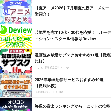
【夏アニメ2026】7月期夏の新アニメを一
挙紹介！
芸能界を志す10代～20代を応援！ オーデ
ィション・スクール情報はDeview
漫画読み放題サブスクおすすめ11選【徹底
比較】
オリコン顧客満足度ランキング
2026年動画配信サービスおすすめ40選
【徹底比較】
CS動画配信サービス20選
毎週の音楽ランキングから、ヒットの推移