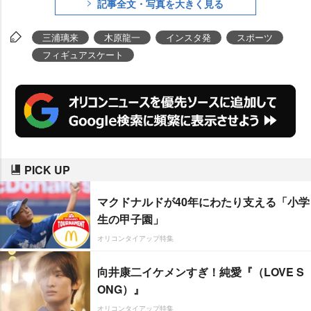
記事全文・写真を大きく見る
が“いま会ってみたい人”を明かし
た。
三浦璃来
木原龍一
インスタ発
スポーツ
フィギュアスケート
PICK UP
マクドナルドが40年にわたり支える「小学
生の甲子園」
オリコンタイアップ特集
向井康二イケメンすぎ！純愛『（LOVE S
ONG）』
オリコンタイアップ特集