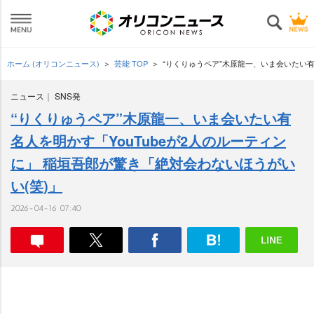
ホーム (オリコンニュース)
芸能 TOP
“りくりゅうペア”木原龍一、いま会いたい有
ニュース
SNS発
“りくりゅうペア”木原龍一、いま会いたい有
名人を明かす「YouTubeが2人のルーティン
に」 稲垣吾郎が驚き「絶対会わないほうがい
い(笑)」
2026-04-16 07:40