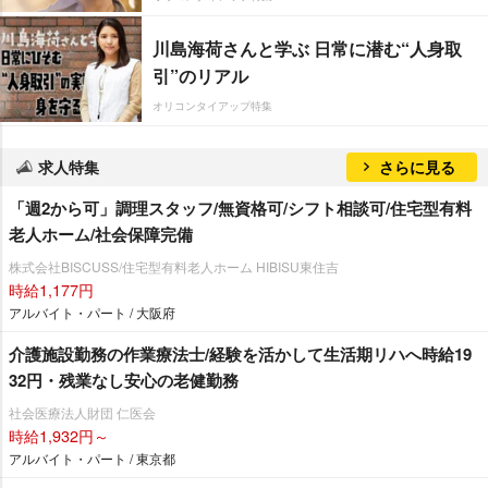
川島海荷さんと学ぶ 日常に潜む“人身取
引”のリアル
オリコンタイアップ特集
求人特集
さらに見る
「週2から可」調理スタッフ/無資格可/シフト相談可/住宅型有料
老人ホーム/社会保障完備
株式会社BISCUSS/住宅型有料老人ホーム HIBISU東住吉
時給1,177円
アルバイト・パート / 大阪府
介護施設勤務の作業療法士/経験を活かして生活期リハへ時給19
32円・残業なし安心の老健勤務
社会医療法人財団 仁医会
時給1,932円～
アルバイト・パート / 東京都