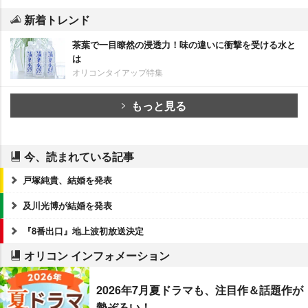
新着トレンド
茶葉で一目瞭然の浸透力！味の違いに衝撃を受ける水と
は
オリコンタイアップ特集
もっと見る
今、読まれている記事
戸塚純貴、結婚を発表
及川光博が結婚を発表
『8番出口』地上波初放送決定
オリコン インフォメーション
2026年7月夏ドラマも、注目作＆話題作が
勢ぞろい！