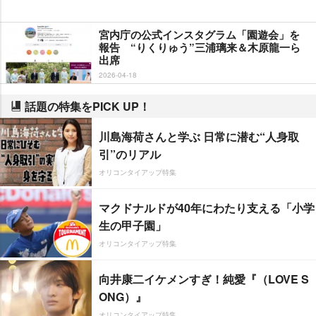
宮内庁の公式インスタグラム「園遊会」を
報告 “りくりゅう”三浦璃来＆木原龍一ら
出席
2026-04-18
話題の特集をPICK UP！
川島海荷さんと学ぶ 日常に潜む“人身取
引”のリアル
オリコンタイアップ特集
マクドナルドが40年にわたり支える「小学
生の甲子園」
オリコンタイアップ特集
向井康二イケメンすぎ！純愛『（LOVE S
ONG）』
オリコンタイアップ特集