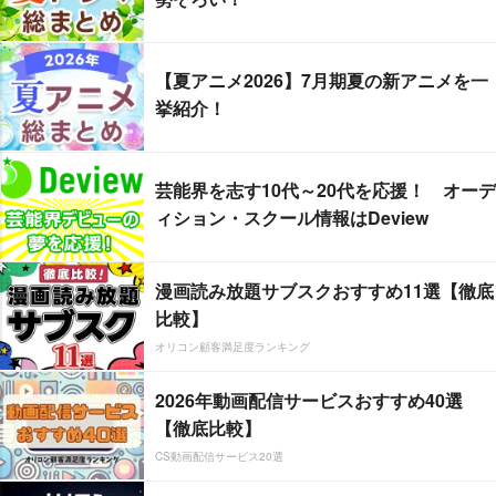
【夏アニメ2026】7月期夏の新アニメを一
挙紹介！
芸能界を志す10代～20代を応援！ オーデ
ィション・スクール情報はDeview
漫画読み放題サブスクおすすめ11選【徹底
比較】
オリコン顧客満足度ランキング
2026年動画配信サービスおすすめ40選
【徹底比較】
CS動画配信サービス20選