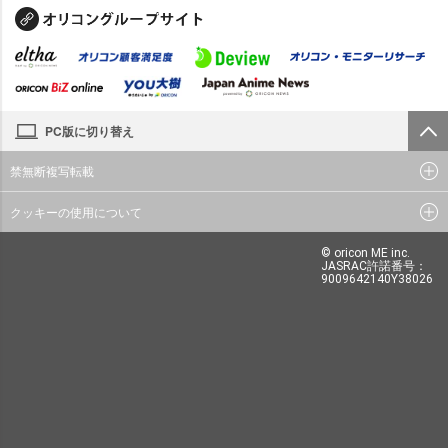
PC版に切り替え
禁無断複写転載
クッキーの使用について
© oricon ME inc.
JASRAC許諾番号：
9009642140Y38026