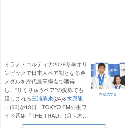
ミラノ・コルティナ2026冬季オリ
ンピックで日本人ペア初となる金
メダルを歴代最高得点で獲得
し、“りくりゅうペア”の愛称でも
拡大する
親しまれる
三浦璃来
(24)&
木原龍
一
(33)が13日、TOKYO FMの生ワ
イド番組『THE TRAD』(月～木
後3:00～4:50)にゲスト出演。木原