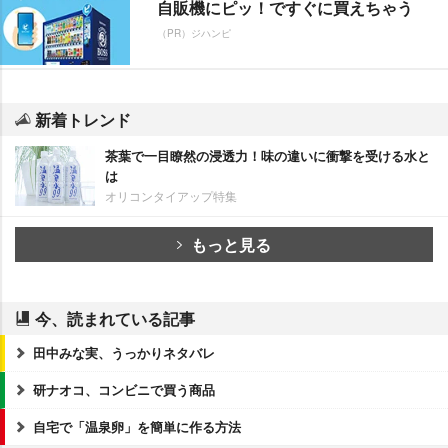
自販機にピッ！ですぐに買えちゃう
（PR）ジハンピ
新着トレンド
茶葉で一目瞭然の浸透力！味の違いに衝撃を受ける水と
は
オリコンタイアップ特集
もっと見る
今、読まれている記事
田中みな実、うっかりネタバレ
研ナオコ、コンビニで買う商品
自宅で「温泉卵」を簡単に作る方法