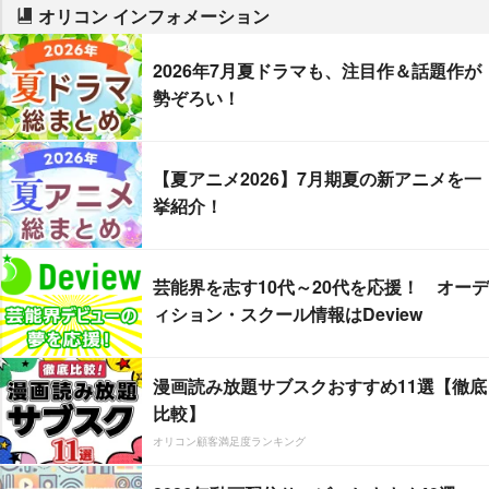
オリコン インフォメーション
2026年7月夏ドラマも、注目作＆話題作が
勢ぞろい！
【夏アニメ2026】7月期夏の新アニメを一
挙紹介！
芸能界を志す10代～20代を応援！ オーデ
ィション・スクール情報はDeview
漫画読み放題サブスクおすすめ11選【徹底
比較】
オリコン顧客満足度ランキング