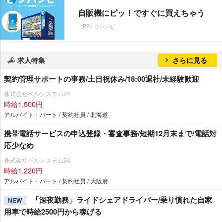
自販機にピッ！ですぐに買えちゃう
（PR）ジハンピ
求人特集
さらに見る
契約管理サポートの事務/土日祝休み/18:00退社/未経験歓迎
株式会社ベルシステム24
時給1,500円
アルバイト・パート / 契約社員 / 北海道
携帯電話サービスの申込登録・審査事務/短期12月末まで/電話対
応少なめ
株式会社ベルシステム24
時給1,220円
アルバイト・パート / 契約社員 / 大阪府
「深夜勤務」ライドシェアドライバー/乗り慣れた自家
NEW
用車で時給2500円から稼げる