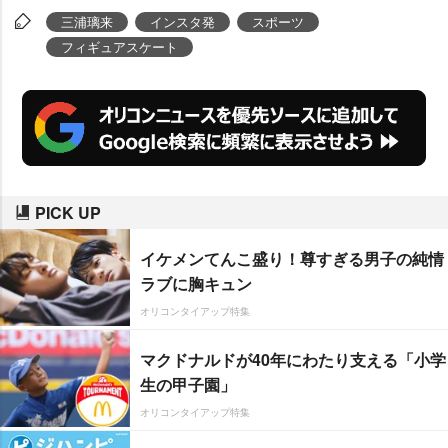
いて明かす場面があった。
三浦璃来
インスタ発
スポーツ
フィギュアスケート
PICK UP
イケメンてんこ盛り！尊すぎる男子の純情
ラブに胸キュン
オリコンタイアップ特集
マクドナルドが40年にわたり支える「小学
生の甲子園」
オリコンタイアップ特集