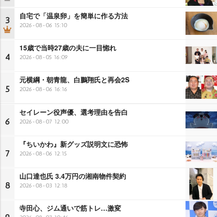
自宅で「温泉卵」を簡単に作る方法
3
2026-08-06 15:10
15歳で当時27歳の夫に一目惚れ
4
2026-08-05 16:09
元横綱・朝青龍、白鵬翔氏と再会2S
5
2026-08-06 16:16
セイレーン役声優、選考理由を告白
6
2026-08-07 12:00
『ちいかわ』新グッズ説明文に恐怖
7
2026-08-06 12:15
山口達也氏 3.4万円の湘南物件契約
8
2026-08-03 12:18
寺田心、ジム通いで筋トレ…激変