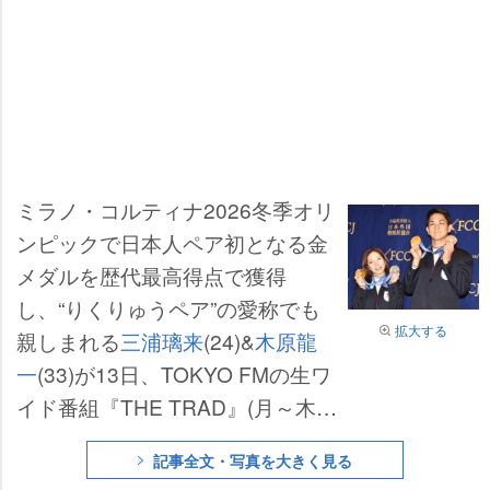
ミラノ・コルティナ2026冬季オリ
ンピックで日本人ペア初となる金
メダルを歴代最高得点で獲得
し、“りくりゅうペア”の愛称でも
拡大する
親しまれる
三浦璃来
(24)&
木原龍
一
(33)が13日、TOKYO FMの生ワ
イド番組『THE TRAD』(月～木
後3:00～4:50)にゲスト出演。自身
記事全文・写真を大きく見る
の好きなアーティストや音楽につ