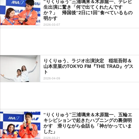
“りくりゅう”三浦璃来＆木原龍一、テレビ
生出演に驚き「何で出てくれたんです
か？」 帰国後“2日に1回”食べているもの
明かす
2026-03-07
りくりゅう、ラジオ出演決定 稲垣吾郎＆
山本里菜のTOKYO FM『THE TRAD』ゲス
ト
2026-04-09
“りくりゅう”三浦璃来＆木原龍一、五輪エ
キシビションで起きたハプニングの裏側明
かす 滑りながら会話も「神がかっていま
した」
2026-03-21