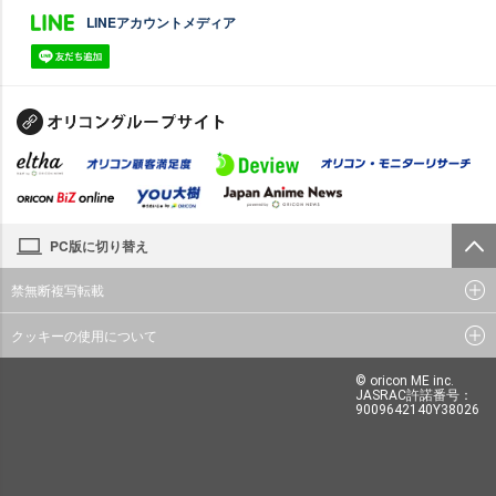
LINEアカウントメディア
PC版に切り替え
禁無断複写転載
クッキーの使用について
© oricon ME inc.
JASRAC許諾番号：
9009642140Y38026