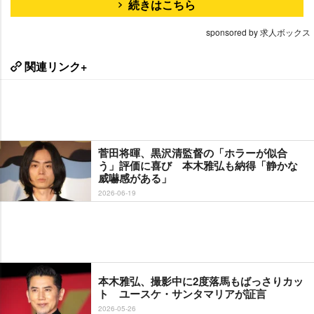
続きはこちら
sponsored by 求人ボックス
関連リンク+
菅田将暉、黒沢清監督の「ホラーが似合
う」評価に喜び 本木雅弘も納得「静かな
威嚇感がある」
2026-06-19
本木雅弘、撮影中に2度落馬もばっさりカッ
ト ユースケ・サンタマリアが証言
2026-05-26