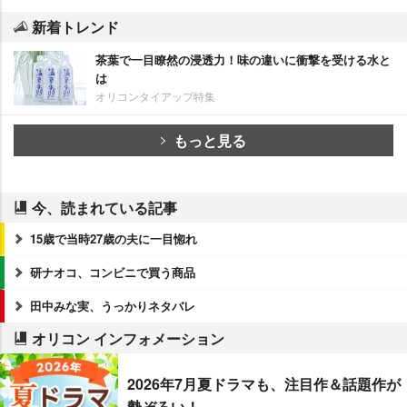
新着トレンド
茶葉で一目瞭然の浸透力！味の違いに衝撃を受ける水と
は
オリコンタイアップ特集
もっと見る
今、読まれている記事
15歳で当時27歳の夫に一目惚れ
研ナオコ、コンビニで買う商品
田中みな実、うっかりネタバレ
オリコン インフォメーション
2026年7月夏ドラマも、注目作＆話題作が
勢ぞろい！