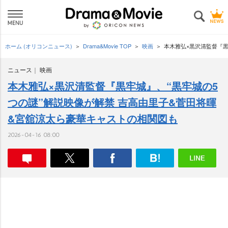
ホーム (オリコンニュース)
Drama&Movie TOP
映画
本木雅弘×黒沢清監督『黒
ニュース
映画
本木雅弘×黒沢清監督『黒牢城』、“黒牢城の5
つの謎”解説映像が解禁 吉高由里子&菅田将暉
&宮舘涼太ら豪華キャストの相関図も
2026-04-16 08:00