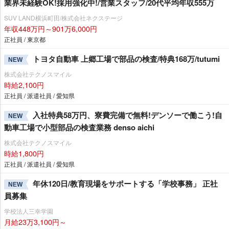
業界未経験OK!採用強化中!/営業スタッフ/20代平均年収555万
SUV LAND横浜町田/株式会社ネクステージ
年収448万円～901万6,000円
正社員 / 東京都
トヨタ自動車 上郷工場で部品の検査/特典168万/tutumi
NEW
株式会社テクノスマイル
時給2,100円
正社員 / 派遣社員 / 愛知県
入社特典58万円、寮費完備で無料!デンソーで働こう!自
NEW
動車工場で小型部品の検査業務 denso aichi
株式会社テクノスマイル
時給1,800円
正社員 / 派遣社員 / 愛知県
年休120日/教育現場をサポートする「学校事務」 正社
NEW
員募集
学校法人三幸学園
月給23万3,100円～