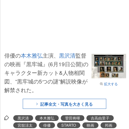
俳優の
本木雅弘
主演、
黒沢清
監督
の映画『黒牢城』(6月19日公開)の
キャラクター新カット&人物相関
図、“黒牢城の5つの謎”解説映像が
拡大する
解禁された。
記事全文・写真を大きく見る
黒沢清
本木雅弘
菅田将暉
吉高由里子
宮舘涼太
俳優
STARTO
映画
邦画