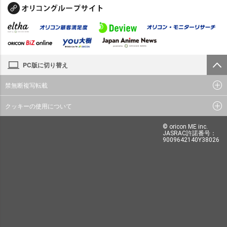
PC版に切り替え
禁無断複写転載
クッキーの使用について
© oricon ME inc.
JASRAC許諾番号：
9009642140Y38026