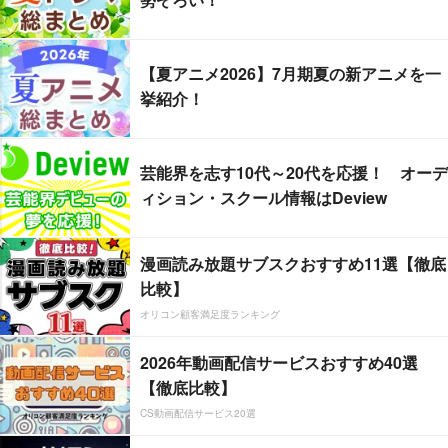
【夏アニメ2026】7月期夏の新アニメを一
挙紹介！
芸能界を志す10代～20代を応援！ オーデ
ィション・スクール情報はDeview
漫画読み放題サブスクおすすめ11選【徹底
比較】
オリコン顧客満足度ランキング
2026年動画配信サービスおすすめ40選
【徹底比較】
CS動画配信サービス20選