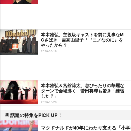
本木雅弘、主役級キャストを前に見事なM
Cさばき 吉高由里子「『ニノなのに』を
ったから？」
2026-06-19
本木雅弘＆宮舘涼太、息ぴったりの華麗な
ターンで会場沸く 菅田将暉も驚き「練習
した？」
2026-05-26
話題の特集をPICK UP！
マクドナルドが40年にわたり支える「小学