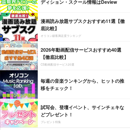
ディション・スクール情報はDeview
漫画読み放題サブスクおすすめ11選【徹
底比較】
オリコン顧客満足度ランキング
2026年動画配信サービスおすすめ40選
【徹底比較】
CS動画配信サービス20選
毎週の音楽ランキングから、ヒットの推
移をチェック！
試写会、登壇イベント、サインチェキな
どプレゼント！
プレゼント特集