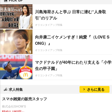
PICK UP
川島海荷さんと学ぶ 日常に潜む“人身取
引”のリアル
オリコンタイアップ特集
向井康二イケメンすぎ！純愛『（LOVE S
ONG）』
オリコンタイアップ特集
マクドナルドが40年にわたり支える「小学
生の甲子園」
オリコンタイアップ特集
求人特集
さらに見る
スマホ雑貨の販売スタッフ
株式会社SHOW’S
時給1,180円～