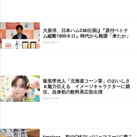
大泉洋、日本ハムCM出演は『原付ベトナ
ム縦断1800キロ』時代から熱望「来たか」
2023-05-17
板垣李光人「北海道コーン茶」のおいしさ
＆魅力伝える イメージキャラクターに就
任、自身初の飲料系広告出演
2024-03-04
timelesz、初のCMで“パジャマスーツ”着こ