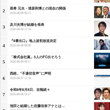
亜希 元夫・清原和博との現在の関係
2
2026-08-08 08:15
及川光博が結婚を発表
3
2026-08-08 11:34
『8番出口』地上波初放送決定
4
2026-08-08 08:00
「株式会社嵐」5人のFC出そろう
5
2026-08-08 09:17
西鉄、“不適切音声”に声明
6
2026-08-07 12:34
令和8年8月8日、吉報続々
7
2026-08-08 18:17
池田と結婚した佐藤佳奈アナとは…