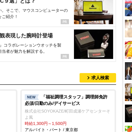
C９選」とは？
い。そこで、マウスコンピューターの
をご紹介！
界観表現した腕時計登場
NT』コラボレーションウオッチを製
担当者が魅力を解説する。
求人検索
「福祉調理スタッフ」調理師免許
NEW
必須/日勤のみ/デイサービス
株式会社SOYOKAZE/町田成瀬ケアセンターそ
よ風
時給1,300円～1,500円
アルバイト・パート / 東京都