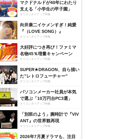
マクドナルドが40年にわたり
支える「小学生の甲子園」
オリコンタイアップ特集
向井康二イケメンすぎ！純愛
『（LOVE SONG）』
オリコンタイアップ特集
大好評につき再び！ファミマ
名物45％増量キャンペーン
オリコンタイアップ特集
SUPER★DRAGON、自ら描い
た”レトロフューチャー”
オリコンタイアップ特集
パソコンメーカー社員が本気
で選ぶ「10万円台PC3選」
オリコンタイアップ特集
「別班のよう」腕時計で『VIV
ANT』の世界観再現
オリコンタイアップ特集
2026年7月夏ドラマも、注目