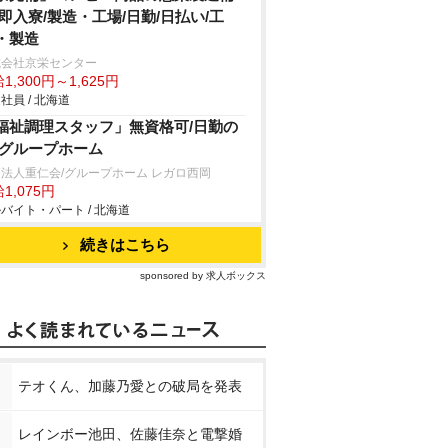
/即入寮/製造・工場/日勤/日払い/工
・製造
式会社京栄センター
1,300円～1,625円
社員 / 北海道
福祉調理スタッフ」無資格可/日勤の
/グループホーム
法人重仁会/グループホーム レガロ西岡
1,075円
バイト・パート / 北海道
続きはこちら
sponsored by 求人ボックス
テオくん、加藤乃愛との破局を発表
レインボー池田、佐藤佳奈と電撃婚