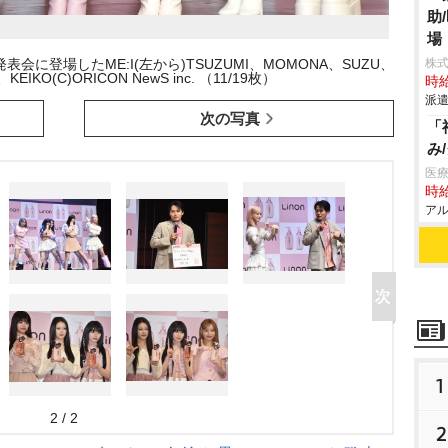
助
場
会に登場したME:I(左から)TSUZUMI、MOMONA、SUZU、
株
EIKO(C)ORICON NewS inc. （11/19枚）
時給
派遣
次の写真
「
み
医療
時給
アル
1
2 / 2
2