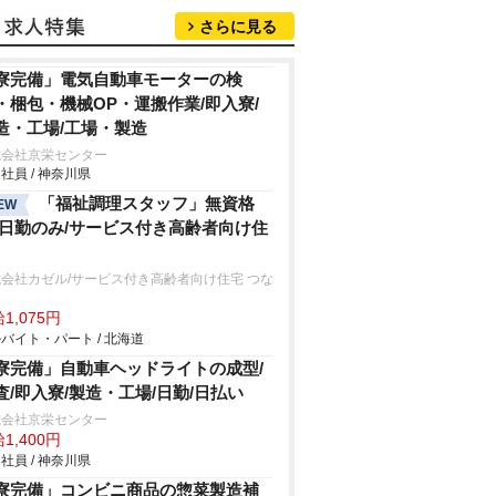
さらに見る
寮完備」電気自動車モーターの検
・梱包・機械OP・運搬作業/即入寮/
造・工場/工場・製造
式会社京栄センター
社員 / 神奈川県
「福祉調理スタッフ」無資格
EW
/日勤のみ/サービス付き高齢者向け住
会社カゼル/サービス付き高齢者向け住宅 つな
1,075円
バイト・パート / 北海道
寮完備」自動車ヘッドライトの成型/
査/即入寮/製造・工場/日勤/日払い
式会社京栄センター
1,400円
社員 / 神奈川県
寮完備」コンビニ商品の惣菜製造補