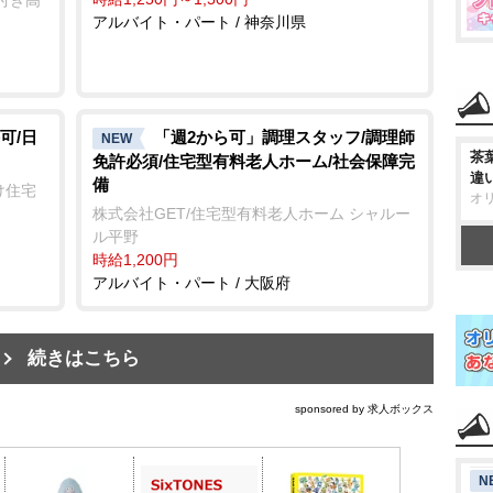
アルバイト・パート / 神奈川県
可/日
「週2から可」調理スタッフ/調理師
NEW
茶
免許必須/住宅型有料老人ホーム/社会保障完
違
備
け住宅
オ
株式会社GET/住宅型有料老人ホーム シャルー
ル平野
時給1,200円
アルバイト・パート / 大阪府
続きはこちら
sponsored by 求人ボックス
N