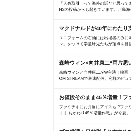
「人身取引」って海外の話だと思って
NSの投稿からも起きています。川島
マクドナルドが40年にわたり
ユニフォームの右袖には出場者のみに
ン」をつけて学童球児たちが頂点を目
森崎ウィン×向井康二“両片思
森崎ウィンと向井康二がW主演！映画『（L
OM STREAMで最速配信。究極のピュ
お値段そのまま45％増量！フ
ファミチキにお弁当にアイスも!?ファ
まま おかわり45％増量作戦」が今夏