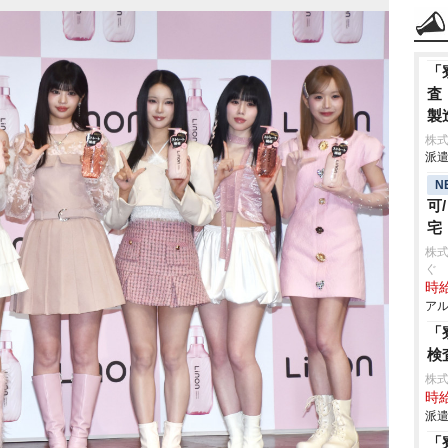
「
査
製
株
派遣
N
可
宅
株式
ぐ
時給
アル
「
検
株
時給
派遣
「