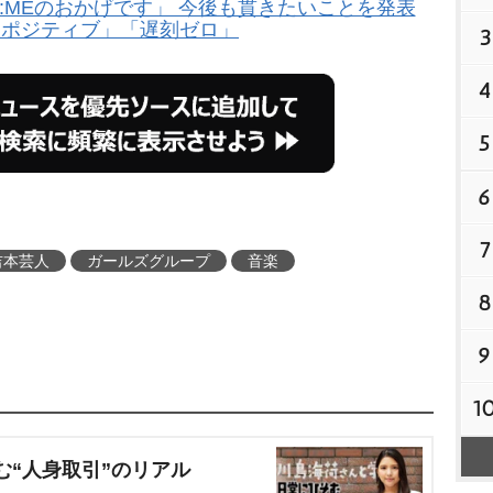
OU:MEのおかげです」 今後も貫きたいことを発表
「ポジティブ」「遅刻ゼロ」
3
4
5
6
7
吉本芸人
ガールズグループ
音楽
8
9
1
む“人身取引”のリアル