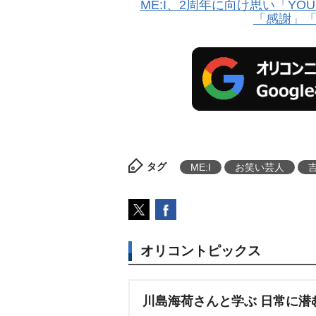
ME:I、2周年に向け思い「Y
「感謝」
タグ
ME:I
お笑い芸人
オリコントピックス
川島海荷さんと学ぶ 日常に潜