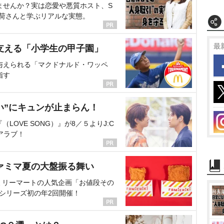
ませんか？実は恋愛や悪質ホスト、S
海荷さんと学ぶリアルな実態。
最
支える「小学生の甲子園」
与えられる「マクドナルド・ワッペ
指す
い”にキュンが止まらん！
OVE SONG）』が8／５よりJ:C
アラブ！
ァミマ夏の大盤振る舞い
ミリーマートの人気企画「お値段その
、シリーズ初の年2回開催！