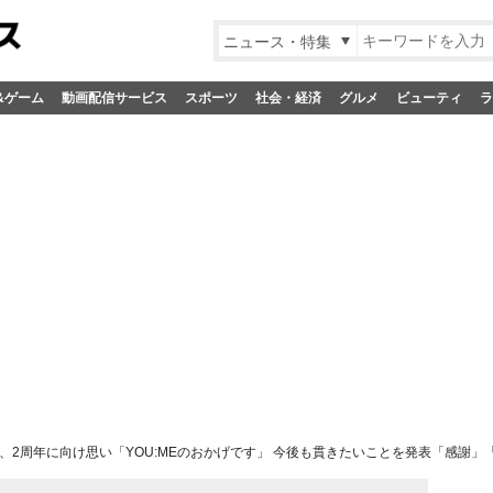
ニュース・特集
&ゲーム
動画配信サービス
スポーツ
社会・経済
グルメ
ビューティ
ラ
:I、2周年に向け思い「YOU:MEのおかげです」 今後も貫きたいことを発表「感謝