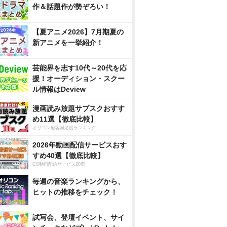
作＆話題作が勢ぞろい！
【夏アニメ2026】7月期夏の
新アニメを一挙紹介！
芸能界を志す10代～20代を応
援！オーディション・スクー
ル情報はDeview
漫画読み放題サブスクおすす
め11選【徹底比較】
オリコン顧客満足度ランキング
2026年動画配信サービスおす
すめ40選【徹底比較】
CS動画配信サービス20選
毎週の音楽ランキングから、
ヒットの推移をチェック！
試写会、登壇イベント、サイ