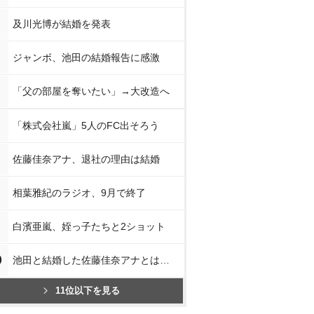
及川光博が結婚を発表
ジャンボ、池田の結婚報告に感激
「父の部屋を奪いたい」→大改造へ
「株式会社嵐」5人のFC出そろう
佐藤佳奈アナ、退社の理由は結婚
相葉雅紀のラジオ、9月で終了
白濱亜嵐、姪っ子たちと2ショット
0
池田と結婚した佐藤佳奈アナとは…
11位以下を見る