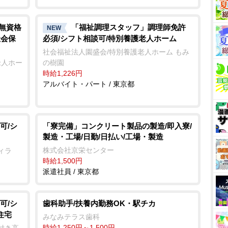
/無資格
「福祉調理スタッフ」調理師免許
NEW
社会保
必須/シフト相談可/特別養護老人ホーム
社会福祉法人園盛会/特別養護老人ホーム もみ
老人ホー
の樹園
時給1,226円
アルバイト・パート / 東京都
可/シ
「寮完備」コンクリート製品の製造/即入寮/
製造・工場/日勤/日払い/工場・製造
株式会社京栄センター
ィラ
時給1,500円
派遣社員 / 東京都
可/シ
歯科助手/扶養内勤務OK・駅チカ
住宅
みなみテラス歯科
時給1,250円～1,500円
付き高