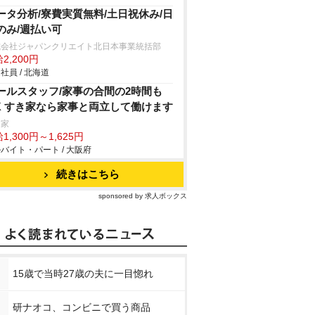
ータ分析/寮費実質無料/土日祝休み/日
のみ/週払い可
式会社ジャパンクリエイト北日本事業統括部
2,200円
社員 / 北海道
ールスタッフ/家事の合間の2時間も
K すき家なら家事と両立して働けます
き家
1,300円～1,625円
バイト・パート / 大阪府
続きはこちら
sponsored by 求人ボックス
15歳で当時27歳の夫に一目惚れ
研ナオコ、コンビニで買う商品