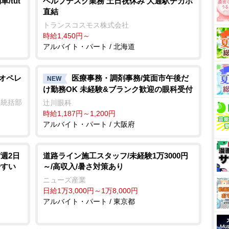
/tut
ヘルプデスク業務 土日祝休み 大通駅チカホ
直結
トランスコスモス株式会社
時給1,450円～
アルバイト・パート / 北海道
置オペレ
医療事務・調剤事務/箕面市午後だ
NEW
け勤務OK 未経験&ブランク歓迎の眼科受付
業統括部
辻川眼科
時給1,187円～1,200円
アルバイト・パート / 大阪府
週2日
道路ライン施工スタッフ/未経験1万3000円
やすい
～/高収入/暑さ対策あり
ニューズ産業
日給1万3,000円～1万8,000円
アルバイト・パート / 東京都