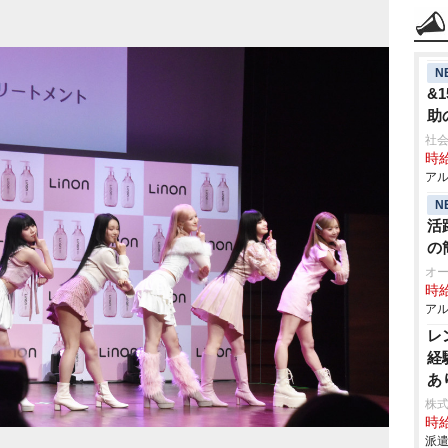
N
&
助
社
時給
アル
N
活
の
オ
時給
アル
レ
経
あ
株
時給
派遣