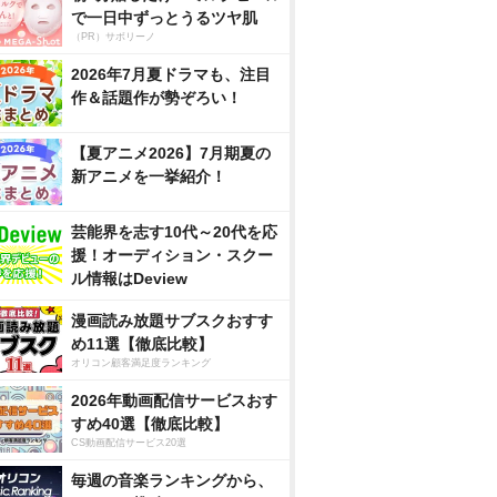
で一日中ずっとうるツヤ肌
（PR）サボリーノ
2026年7月夏ドラマも、注目
作＆話題作が勢ぞろい！
【夏アニメ2026】7月期夏の
新アニメを一挙紹介！
芸能界を志す10代～20代を応
援！オーディション・スクー
ル情報はDeview
漫画読み放題サブスクおすす
め11選【徹底比較】
オリコン顧客満足度ランキング
2026年動画配信サービスおす
すめ40選【徹底比較】
CS動画配信サービス20選
毎週の音楽ランキングから、