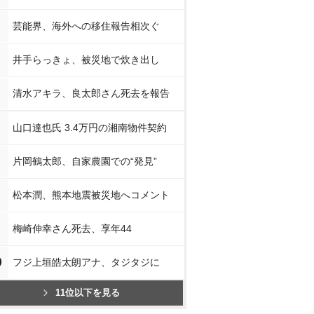
芸能界、海外への移住報告相次ぐ
井手らっきょ、被災地で炊き出し
清水アキラ、良太郎さん死去を報告
山口達也氏 3.4万円の湘南物件契約
片岡鶴太郎、自家農園での“発見”
松本潤、熊本地震被災地へコメント
梅崎伸幸さん死去、享年44
0
フジ上垣皓太朗アナ、タジタジに
11位以下を見る