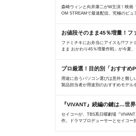
森崎ウィンと向井康二がW主演！映画『（L
OM STREAMで最速配信。究極のピュ
お値段そのまま45％増量！フ
ファミチキにお弁当にアイスも!?ファ
まま おかわり45％増量作戦」が今夏
プロ厳選！目的別「おすすめP
用途に合うパソコン選びは意外と難し
製品担当者が用途別のおすすめモデル
『VIVANT』続編の鍵は…世
セイコーが、TBS系日曜劇場『VIVA
作。ドラマプロデューサーとセイコー