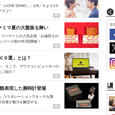
OVE SONG）』が8／５よりJ:C
アラブ！
最
ァミマ夏の大盤振る舞い
ミリーマートの人気企画「お値段その
、シリーズ初の年2回開催！
C９選」とは？
い。そこで、マウスコンピューターの
をご紹介！
界観表現した腕時計登場
NT』コラボレーションウオッチを製
担当者が魅力を解説する。