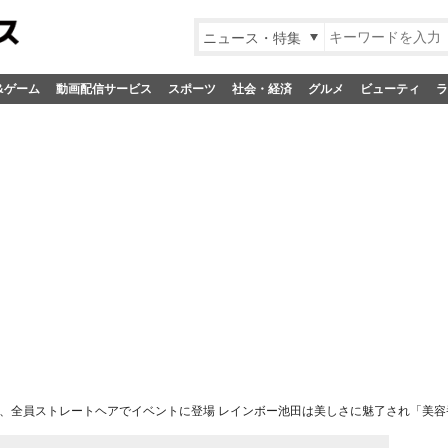
ニュース・特集
&ゲーム
動画配信サービス
スポーツ
社会・経済
グルメ
ビューティ
ラ
:I、全員ストレートヘアでイベントに登場 レインボー池田は美しさに魅了され「美