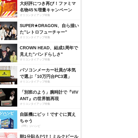
大好評につき再び！ファミマ
名物45％増量キャンペーン
オリコンタイアップ特集
SUPER★DRAGON、自ら描い
た”レトロフューチャー”
オリコンタイアップ特集
CROWN HEAD、結成1周年で
見えた”バンドらしさ”
オリコンタイアップ特集
パソコンメーカー社員が本気
で選ぶ「10万円台PC3選」
オリコンタイアップ特集
「別班のよう」腕時計で『VIV
ANT』の世界観再現
オリコンタイアップ特集
自販機にピッ！ですぐに買え
ちゃう
（PR）ジハンピ
朝1分貼るだけ！ミルクピール