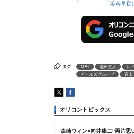
「美容番長
タグ
ME:I
池田直人
レ
ガールズグループ
音楽
オリコントピックス
森崎ウィン×向井康二“両片思