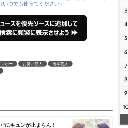
はいつでも使ってください」
3
4
5
6
インボー
お笑い芸人
吉本芸人
7
8
9
1
い”にキュンが止まらん！