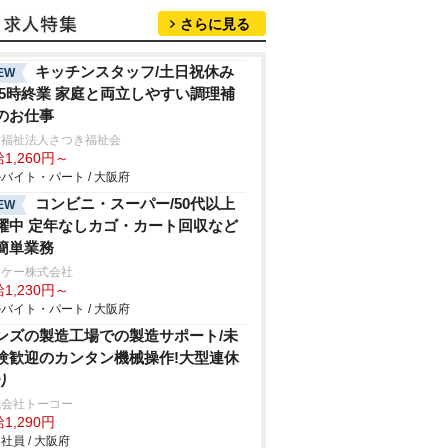
さらに見る
キッチンスタッフ/土日祝休み
EW
15時終業 家庭と両立しやすい調理補
のお仕事
会福祉法人さつき福祉会
1,260円～
バイト・パート / 大阪府
コンビニ・スーパー/50代以上
EW
躍中 定年なしカゴ・カート回収など
簡単業務
ーケー株式会社
1,230円～
バイト・パート / 大阪府
ンズの製造工場での製造サポート/未
験歓迎のカンタン機械操作!大型連休
り
式会社トーコー
1,290円
社員 / 大阪府