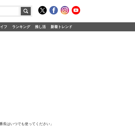
イフ
ランキング
推し活
新着トレンド
容番長はいつでも使ってください」