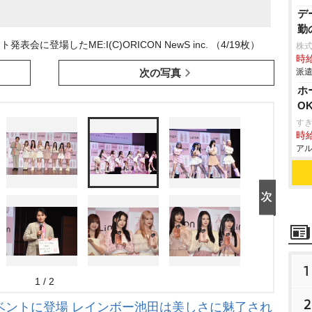
デ
勤
会に登場したME:I(C)ORICON NewS inc. （4/19枚）
株
時給
次の写真
派遣
ホ
O
す
時給
アル
1
1 / 2
2
イベントに登場 レインボー池田は美しさに魅了され