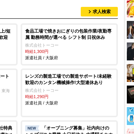
求人検索
上/短
食品工場で焼きおにぎりの包装作業/夜勤専
歓迎
属 勤務時間が選べる シフト制 日祝休み
株式会社トーコー
時給1,300円
派遣社員 / 大阪府
ポート
レンズの製造工場での製造サポート/未経験
歓迎のカンタン機械操作!大型連休あり
株式会社トーコー
 東海
時給1,290円
派遣社員 / 大阪府
入社特典
「オープニング募集」社内向けの
NEW