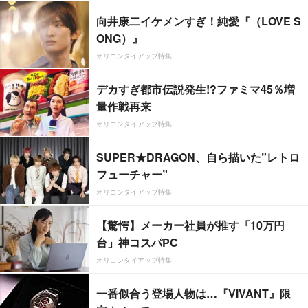
向井康二イケメンすぎ！純愛『（LOVE S
ONG）』
オリコンタイアップ特集
デカすぎ都市伝説発生!?ファミマ45％増
量作戦再来
オリコンタイアップ特集
SUPER★DRAGON、自ら描いた”レトロ
フューチャー”
オリコンタイアップ特集
【驚愕】メーカー社員が推す「10万円
台」神コスパPC
オリコンタイアップ特集
一番似合う登場人物は…『VIVANT』限