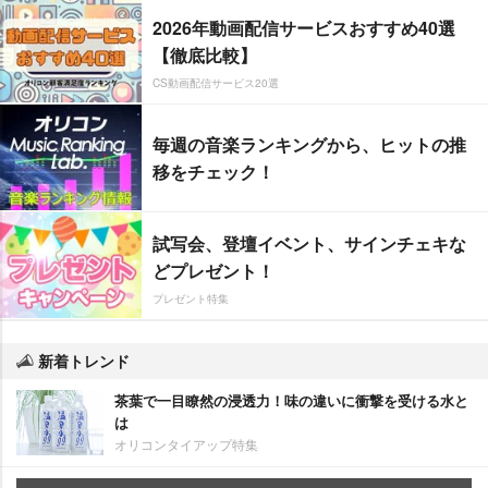
2026年動画配信サービスおすすめ40選
【徹底比較】
CS動画配信サービス20選
毎週の音楽ランキングから、ヒットの推
移をチェック！
試写会、登壇イベント、サインチェキな
どプレゼント！
プレゼント特集
新着トレンド
茶葉で一目瞭然の浸透力！味の違いに衝撃を受ける水と
は
オリコンタイアップ特集