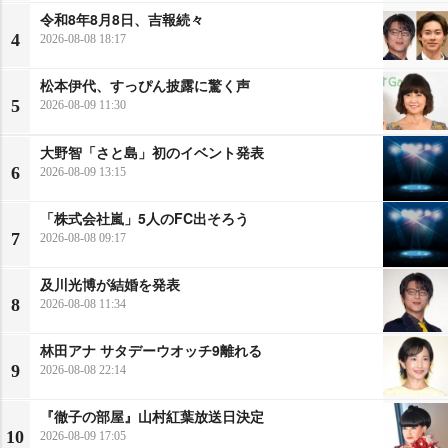
令和8年8月8日、吉報続々
4
2026-08-08 18:17
松本伊代、すっぴん披露に驚く声
5
2026-08-09 11:30
大野智「さと島」初のイベント発表
6
2026-08-09 13:15
「株式会社嵐」5人のFC出そろう
7
2026-08-08 09:17
及川光博が結婚を発表
8
2026-08-08 11:34
林田アナ サタデーウオッチ9離れる
9
2026-08-08 22:14
『徹子の部屋』山村紅葉放送日決定
10
2026-08-09 17:05