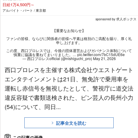
日給1万4,500円～
アルバイト・パート / 東京都
sponsored by 求人ボックス
【重要なお知らせ】
ファンの皆様、ならびに関係者の皆様へ平素は格別のご高配を賜り、厚く礼
申し上げます。
この度、西口プロレスでは、今後の団体運営およびガバナンス体制について
慎重に協議を重ねてまいりました。…
pic.twitter.com/7bC15dUE6e
— 西口プロレスofficial (@nishiguchi_pro)
May 21, 2026
西口プロレスを主催する株式会社ウエストゲート
エンタテインメントは21日、無免許で乗用車を
運転し赤信号を無視したとして、警視庁に道交法
違反容疑で書類送検された、ピン芸人の長州小力
(54)について、同日...
記事全文を読む
この記事の画像