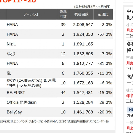
中
勤
株式
月
正社
各
帳
吉田
月
正社
食
ー
株
年収
正社
N
7
一
月