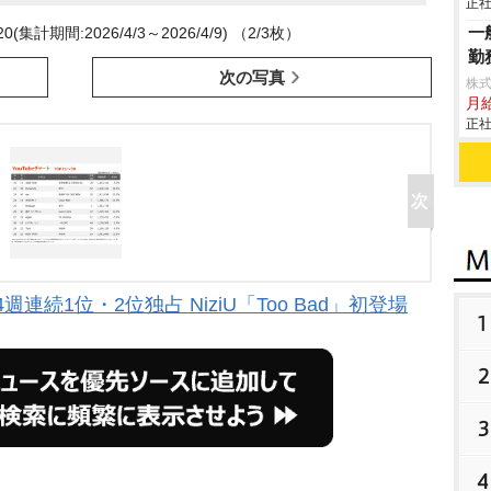
正社
一
(集計期間:2026/4/3～2026/4/9) （2/3枚）
勤
次の写真
株
月
正社
4週連続1位・2位独占 NiziU「Too Bad」初登場
1
2
3
4