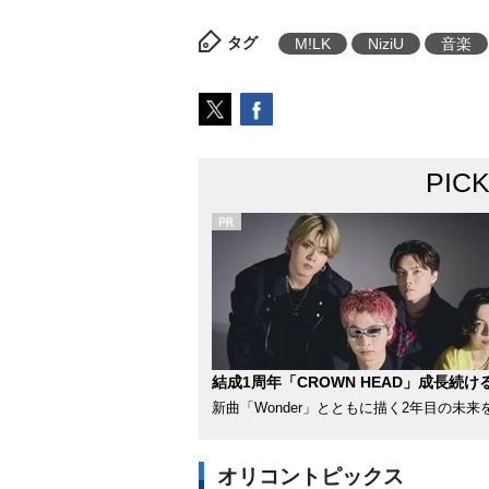
タグ
M!LK
NiziU
音楽
PIC
結成1周年「CROWN HEAD」成長続け
新曲「Wonder」とともに描く2年目の未来
オリコントピックス