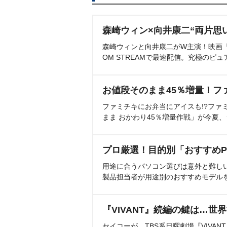
森崎ウィン×向井康二“両片思
森崎ウィンと向井康二がW主演！映画『（L
OM STREAMで最速配信。究極のピュ
お値段そのまま45％増量！フ
ファミチキにお弁当にアイスも!?ファ
まま おかわり45％増量作戦」が今夏
プロ厳選！目的別「おすすめP
用途に合うパソコン選びは意外と難し
製品担当者が用途別のおすすめモデル
『VIVANT』続編の鍵は…世
セイコーが、TBS系日曜劇場『VIVA