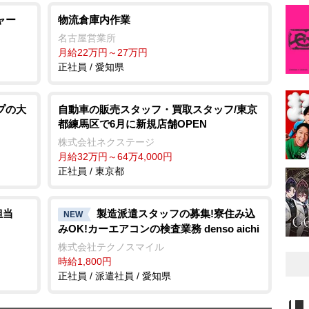
ャー
物流倉庫内作業
名古屋営業所
月給22万円～27万円
正社員 / 愛知県
プの大
自動車の販売スタッフ・買取スタッフ/東京
都練馬区で6月に新規店舗OPEN
株式会社ネクステージ
月給32万円～64万4,000円
正社員 / 東京都
担当
製造派遣スタッフの募集!寮住み込
NEW
みOK!カーエアコンの検査業務 denso aichi
株式会社テクノスマイル
時給1,800円
正社員 / 派遣社員 / 愛知県