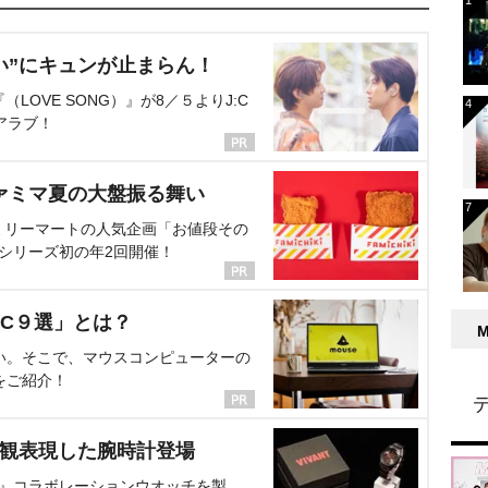
い”にキュンが止まらん！
OVE SONG）』が8／５よりJ:C
アラブ！
ァミマ夏の大盤振る舞い
ミリーマートの人気企画「お値段その
、シリーズ初の年2回開催！
C９選」とは？
い。そこで、マウスコンピューターの
をご紹介！
界観表現した腕時計登場
NT』コラボレーションウオッチを製