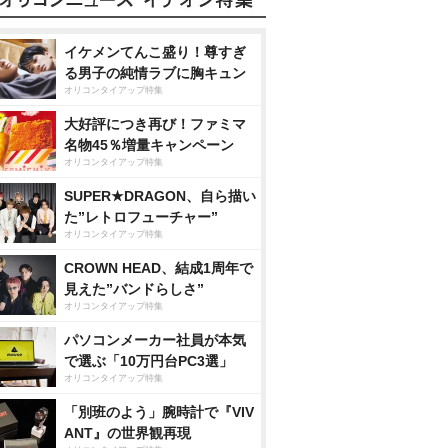
イケメンてんこ盛り！尊すぎ
る男子の純情ラブに胸キュン
オリコンタイアップ特集
大好評につき再び！ファミマ
名物45％増量キャンペーン
オリコンタイアップ特集
SUPER★DRAGON、自ら描い
た”レトロフューチャー”
オリコンタイアップ特集
CROWN HEAD、結成1周年で
見えた”バンドらしさ”
オリコンタイアップ特集
パソコンメーカー社員が本気
で選ぶ「10万円台PC3選」
オリコンタイアップ特集
「別班のよう」腕時計で『VIV
ANT』の世界観再現