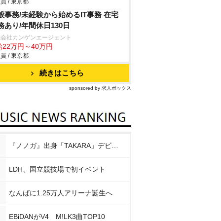
員 / 東京都
般事務/未経験から始めるIT事務 在宅
務あり/年間休日130日
式会社カンゲンエージェント
給22万円～40万円
員 / 東京都
続きはこちら
sponsored by 求人ボックス
『ノノガ』出身「TAKARA」デビュー
LDH、国立競技場で初イベント
なんばに1.25万人アリーナ誕生へ
EBiDANがV4 M!LK3曲TOP10