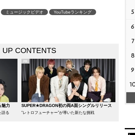
5
ミュージックビデオ
YouTubeランキング
6
7
K UP CONTENTS
8
9
1
る魅力
SUPER★DRAGON初の両A面シングルリリース
を語る
“レトロフューチャー”が導いた新たな挑戦