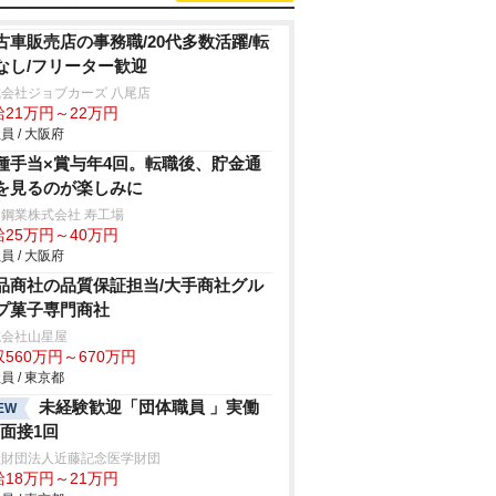
古車販売店の事務職/20代多数活躍/転
なし/フリーター歓迎
会社ジョブカーズ 八尾店
給21万円～22万円
員 / 大阪府
種手当×賞与年4回。転職後、貯金通
を見るのが楽しみに
鋼業株式会社 寿工場
給25万円～40万円
員 / 大阪府
品商社の品質保証担当/大手商社グル
プ菓子専門商社
式会社山星屋
560万円～670万円
員 / 東京都
未経験歓迎「団体職員 」実働
EW
h/面接1回
般財団法人近藤記念医学財団
給18万円～21万円