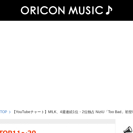
 TOP
【YouTubeチャート】M!LK、4週連続1位・2位独占 NiziU「Too Bad」初