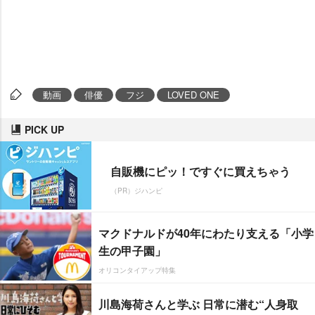
動画
俳優
フジ
LOVED ONE
PICK UP
自販機にピッ！ですぐに買えちゃう
（PR）ジハンピ
マクドナルドが40年にわたり支える「小学
生の甲子園」
オリコンタイアップ特集
川島海荷さんと学ぶ 日常に潜む“人身取