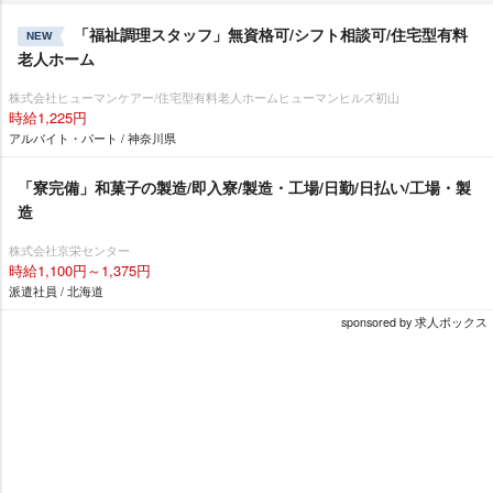
「福祉調理スタッフ」無資格可/シフト相談可/住宅型有料
NEW
老人ホーム
株式会社ヒューマンケアー/住宅型有料老人ホームヒューマンヒルズ初山
時給1,225円
アルバイト・パート / 神奈川県
「寮完備」和菓子の製造/即入寮/製造・工場/日勤/日払い/工場・製
造
株式会社京栄センター
時給1,100円～1,375円
派遣社員 / 北海道
sponsored by 求人ボックス