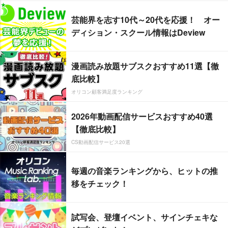
芸能界を志す10代～20代を応援！ オー
ディション・スクール情報はDeview
漫画読み放題サブスクおすすめ11選【徹
底比較】
オリコン顧客満足度ランキング
2026年動画配信サービスおすすめ40選
【徹底比較】
CS動画配信サービス20選
毎週の音楽ランキングから、ヒットの推
移をチェック！
試写会、登壇イベント、サインチェキな