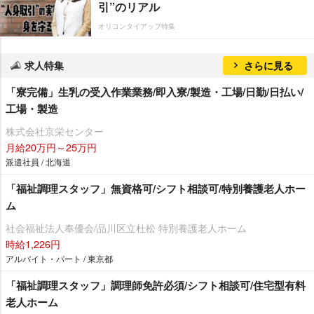
引”のリアル
オリコンタイアップ特集
求人特集
さらに見る
「寮完備」生乳の受入作業業務/即入寮/製造・工場/日勤/日払い/
工場・製造
株式会社京栄センター
月給20万円～25万円
派遣社員 / 北海道
「福祉調理スタッフ」無資格可/シフト相談可/特別養護老人ホー
ム
社会福祉法人奉優会/品川区立杜松 特別養護老人ホーム
時給1,226円
アルバイト・パート / 東京都
「福祉調理スタッフ」調理師免許必須/シフト相談可/住宅型有料
老人ホーム