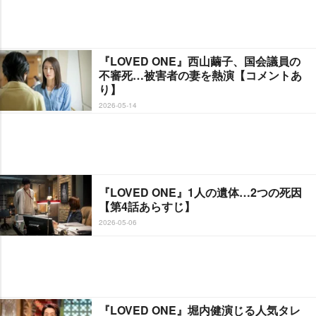
『LOVED ONE』西山繭子、国会議員の
不審死…被害者の妻を熱演【コメントあ
り】
2026-05-14
『LOVED ONE』1人の遺体…2つの死因
【第4話あらすじ】
2026-05-06
『LOVED ONE』堀内健演じる人気タレ