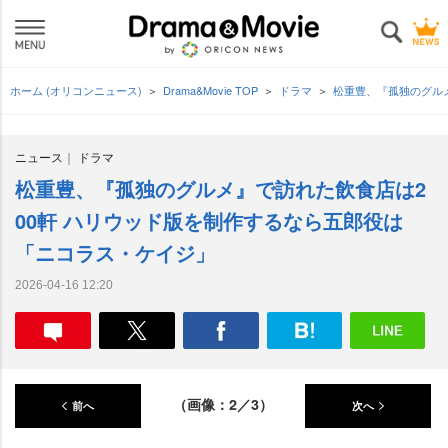
ホーム (オリコンニュース)
Drama&Movie TOP
ドラマ
松重豊、『孤独のグル
ニュース
ドラマ
松重豊、『孤独のグルメ』で訪れた飲食店は2
00軒 ハリウッド版を制作するなら五郎役は
「ニコラス・ケイジ」
2026-04-16 12:20
（画像：2／3）
前へ
次へ