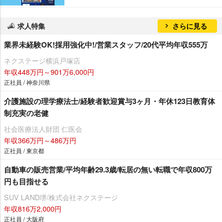
求人特集
さらに見る
業界未経験OK!採用強化中!/営業スタッフ/20代平均年収555万
ネクステージ横浜戸塚店
年収448万円～901万6,000円
正社員 / 神奈川県
介護施設の理学療法士/経験者歓迎賞与3ヶ月・年休123日教育体
制充実の老健
社会医療法人財団 仁医会
年収366万円～486万円
正社員 / 東京都
自動車の販売営業/平均年齢29.3歳/転居の無い転職で年収800万
円も目指せる
SUV LAND堺/株式会社ネクステージ
年収816万2,000円
正社員 / 大阪府