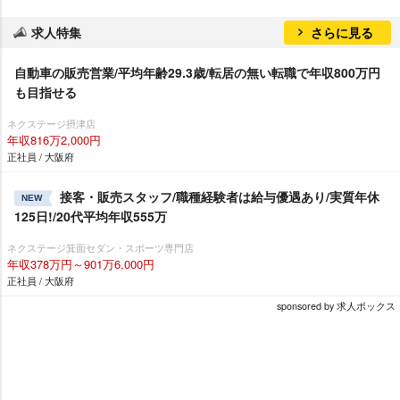
求人特集
さらに見る
自動車の販売営業/平均年齢29.3歳/転居の無い転職で年収800万円
も目指せる
ネクステージ摂津店
年収816万2,000円
正社員 / 大阪府
接客・販売スタッフ/職種経験者は給与優遇あり/実質年休
NEW
125日!/20代平均年収555万
ネクステージ箕面セダン・スポーツ専門店
年収378万円～901万6,000円
正社員 / 大阪府
sponsored by 求人ボックス