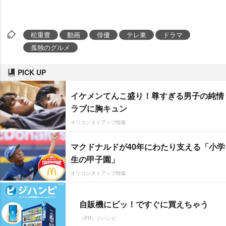
松重豊
動画
俳優
テレ東
ドラマ
孤独のグルメ
PICK UP
イケメンてんこ盛り！尊すぎる男子の純情
ラブに胸キュン
オリコンタイアップ特集
マクドナルドが40年にわたり支える「小学
生の甲子園」
オリコンタイアップ特集
自販機にピッ！ですぐに買えちゃう
（PR）ジハンピ