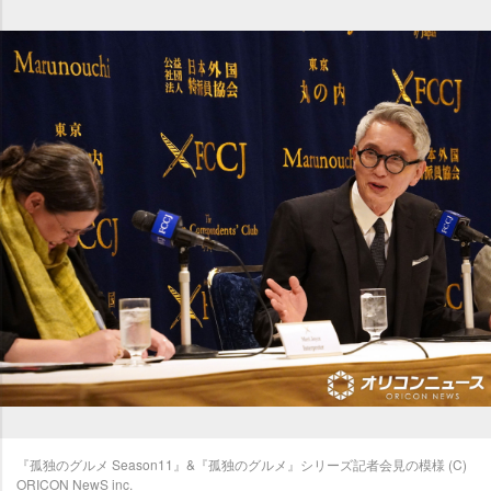
『孤独のグルメ Season11』&『孤独のグルメ』シリーズ記者会見の模様 (C)
ORICON NewS inc.