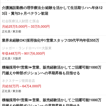
介護施設勤務の理学療法士/経験を活かして生活期リハへ年休12
3日・賞与3ヶ月ベテラン歓迎
社会医療法人財団 仁医会
月給25万5,000円～33万5,000円
正社員 / 東京都
業界未経験OK!採用強化中!/営業スタッフ/20代平均年収555万
ジャガー・ランドローバー大阪東
年収448万円～901万6,000円
正社員 / 大阪府
積極採用中!営業/⏩️営業、販売経験活かしてご活躍可能!1000万
円越えや幹部ポジションへの早期昇格も目指せる
ネクステージ世田谷店
月給32万円～64万4,000円
正社員 / 東京都
積極採用中!営業/⏩️営業、販売経験活かしてご活躍可能!1000万
円越えや幹部ポジションへの早期昇格も目指せる