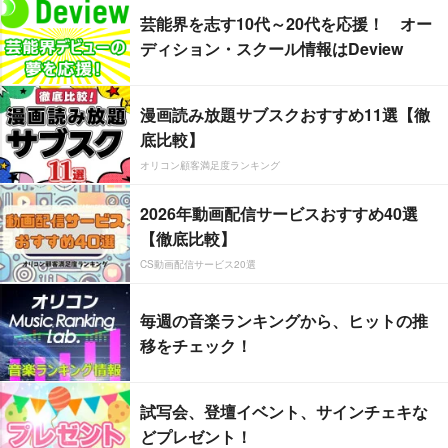
芸能界を志す10代～20代を応援！ オー
ディション・スクール情報はDeview
漫画読み放題サブスクおすすめ11選【徹
底比較】
オリコン顧客満足度ランキング
2026年動画配信サービスおすすめ40選
【徹底比較】
CS動画配信サービス20選
毎週の音楽ランキングから、ヒットの推
移をチェック！
試写会、登壇イベント、サインチェキな
どプレゼント！