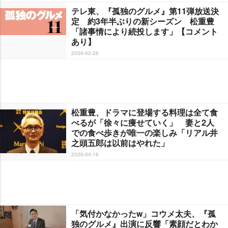
テレ東、『孤独のグルメ』第11弾放送決
定 約3年半ぶりの新シーズン 松重豊
「諸事情により続投します」【コメント
あり】
2026-02-26
松重豊、ドラマに登場する料理は全て食
べるが「徐々に痩せていく」 妻と2人
での食べ歩きが唯一の楽しみ「リアル井
之頭五郎は以前はやれた」
2026-04-16
「気付かなかったw」コウメ太夫、『孤
独のグルメ』出演に反響「素顔だとわか