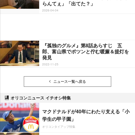
らんてぇ」「出てた？」
2026-04-04
『孤独のグルメ』第8話あらすじ 五
郎、富山県でポツンと佇む暖簾＆提灯を
発見
2022-11-25
ニュース一覧へ戻る
オリコンニュース イチオシ特集
マクドナルドが40年にわたり支える「小
学生の甲子園」
オリコンタイアップ特集