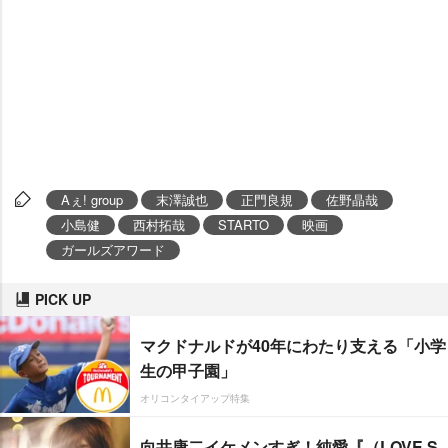
Aぇ! group
末澤誠也
正門良規
佐野晶哉
小島健
西村拓哉
STARTO
映画
ガールズアワード
PICK UP
マクドナルドが40年にわたり支える「小学
生の甲子園」
オリコンタイアップ特集
向井康二イケメンすぎ！純愛『（LOVE S