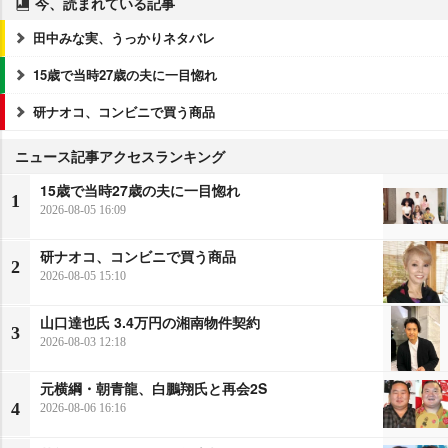
今、読まれている記事
田中みな実、うっかりネタバレ
15歳で当時27歳の夫に一目惚れ
研ナオコ、コンビニで買う商品
ニュース記事アクセスランキング
15歳で当時27歳の夫に一目惚れ
1
2026-08-05 16:09
研ナオコ、コンビニで買う商品
2
2026-08-05 15:10
山口達也氏 3.4万円の湘南物件契約
3
2026-08-03 12:18
元横綱・朝青龍、白鵬翔氏と再会2S
4
2026-08-06 16:16