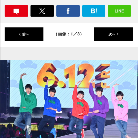
（画像：1／3）
前へ
次へ