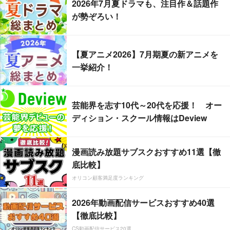
2026年7月夏ドラマも、注目作＆話題作
が勢ぞろい！
【夏アニメ2026】7月期夏の新アニメを
一挙紹介！
芸能界を志す10代～20代を応援！ オー
ディション・スクール情報はDeview
漫画読み放題サブスクおすすめ11選【徹
底比較】
オリコン顧客満足度ランキング
2026年動画配信サービスおすすめ40選
【徹底比較】
CS動画配信サービス20選