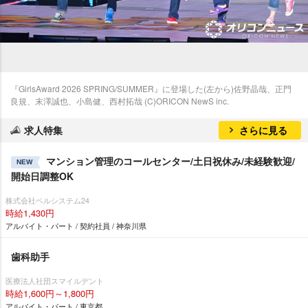
『GirlsAward 2026 SPRING/SUMMER』に登場した(左から)佐野晶哉、正門
良規、末澤誠也、小島健、西村拓哉 (C)ORICON NewS inc.
求人特集
さらに見る
マンション管理のコールセンター/土日祝休み/未経験歓迎/
NEW
開始日調整OK
株式会社ベルシステム24
時給1,430円
アルバイト・パート / 契約社員 / 神奈川県
歯科助手
医療法人社団スマイルデント
時給1,600円～1,800円
アルバイト・パート / 東京都