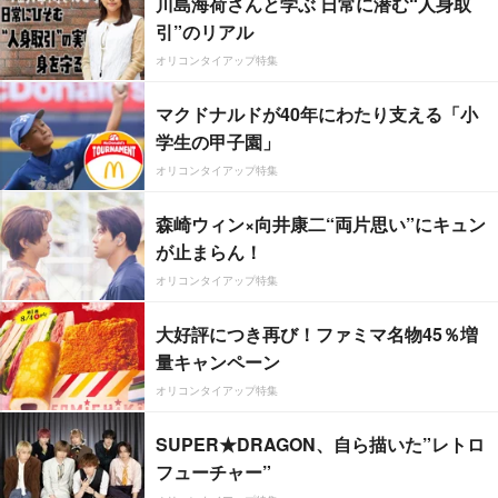
川島海荷さんと学ぶ 日常に潜む“人身取
引”のリアル
オリコンタイアップ特集
マクドナルドが40年にわたり支える「小
学生の甲子園」
オリコンタイアップ特集
森崎ウィン×向井康二“両片思い”にキュン
が止まらん！
オリコンタイアップ特集
大好評につき再び！ファミマ名物45％増
量キャンペーン
オリコンタイアップ特集
SUPER★DRAGON、自ら描いた”レトロ
フューチャー”