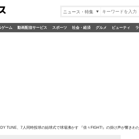
ニュース・特集
&ゲーム
動画配信サービス
スポーツ
社会・経済
グルメ
ビューティ
ラ
NDY TUNE、7人同時投球の始球式で球場沸かす 『倍々FIGHT!』の掛け声が響きわ