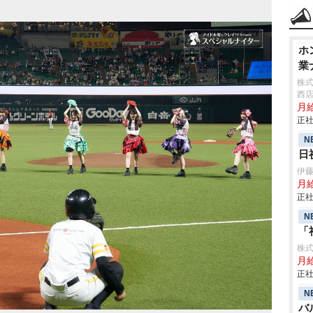
ホ
業
株式
西
月給
正社
N
日
伊
月給
正社
N
「
株
月
正社
N
バ