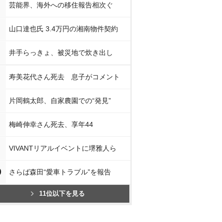
芸能界、海外への移住報告相次ぐ
山口達也氏 3.4万円の湘南物件契約
井手らっきょ、被災地で炊き出し
寿美花代さん死去 息子がコメント
片岡鶴太郎、自家農園での“発見”
梅崎伸幸さん死去、享年44
VIVANTリアルイベントに堺雅人ら
0
さらば森田“愛車トラブル”を報告
11位以下を見る