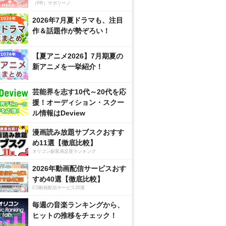
（PR）サボリーノ
2026年7月夏ドラマも、注目
作＆話題作が勢ぞろい！
【夏アニメ2026】7月期夏の
新アニメを一挙紹介！
芸能界を志す10代～20代を応
援！オーディション・スクー
ル情報はDeview
漫画読み放題サブスクおすす
め11選【徹底比較】
オリコン顧客満足度ランキング
2026年動画配信サービスおす
すめ40選【徹底比較】
CS動画配信サービス20選
毎週の音楽ランキングから、
ヒットの推移をチェック！