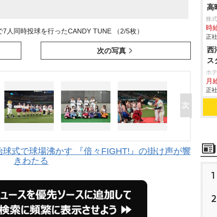
高
株
時給
7人同時投球を行ったCANDY TUNE （2/5枚）
正社
西
次の写真
ス
ホ
月給
正社
の始球式で球場沸かす 『倍々FIGHT!』の掛け声が響
きわたる
1
2