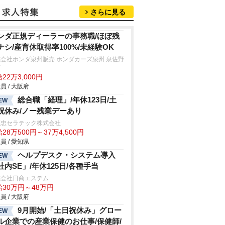
さらに見る
ンダ正規ディーラーの事務職/ほぼ残
ナシ/産育休取得率100%/未経験OK
会社ホンダ泉州販売 ホンダカーズ泉州 泉佐野
店
22万3,000円
員 / 大阪府
総合職「経理」/年休123日/土
EW
祝休み/ノー残業デーあり
藤忠セラテック株式会社
28万500円～37万4,500円
員 / 愛知県
ヘルプデスク・システム導入
EW
社内SE」/年休125日/各種手当
式会社日商エステム
給30万円～48万円
員 / 大阪府
9月開始/「土日祝休み」グロー
EW
ル企業での産業保健のお仕事/保健師/