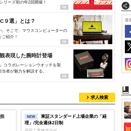
、シリーズ初の年2回開催！
最
C９選」とは？
い。そこで、マウスコンピューターの
をご紹介！
界観表現した腕時計登場
NT』コラボレーションウオッチを製
担当者が魅力を解説する。
求人検索
担
東証スタンダード上場企業の「経
NEW
理」/完全週休2日制
原田工業株式会社