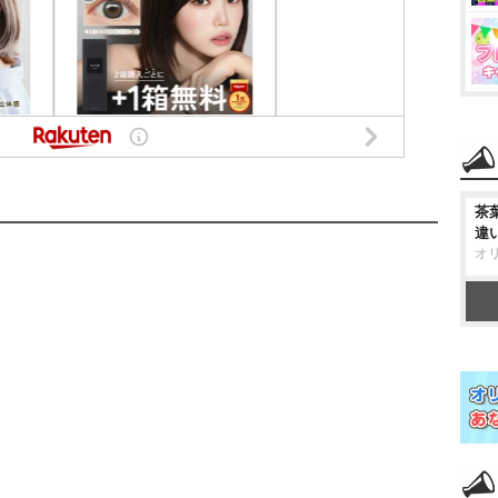
茶
違
オ