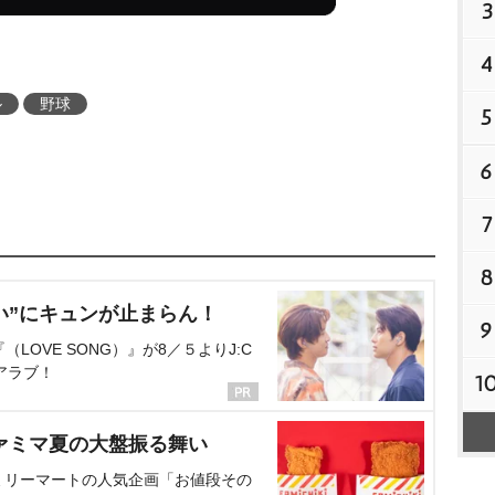
3
4
ル
野球
5
6
7
8
い”にキュンが止まらん！
9
OVE SONG）』が8／５よりJ:C
アラブ！
1
ァミマ夏の大盤振る舞い
ミリーマートの人気企画「お値段その