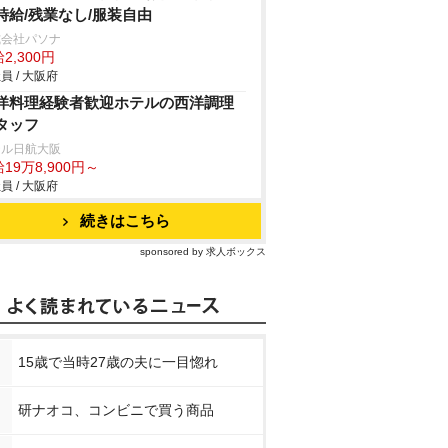
時給/残業なし/服装自由
式会社パソナ
2,300円
員 / 大阪府
洋料理経験者歓迎ホテルの西洋調理
タッフ
テル日航大阪
19万8,900円～
員 / 大阪府
続きはこちら
sponsored by 求人ボックス
15歳で当時27歳の夫に一目惚れ
研ナオコ、コンビニで買う商品