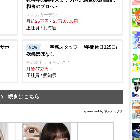
和食のプロへ～
エルムガーデン
月給25万円～27万8,800円
正社員 / 北海道
サポ
「 事務スタッフ 」/年間休日125日/
NEW
残業ほぼなし
株式会社アイチテクノ
月給27万円～
正社員 / 愛知県
続きはこちら
sponsored by 求人ボックス