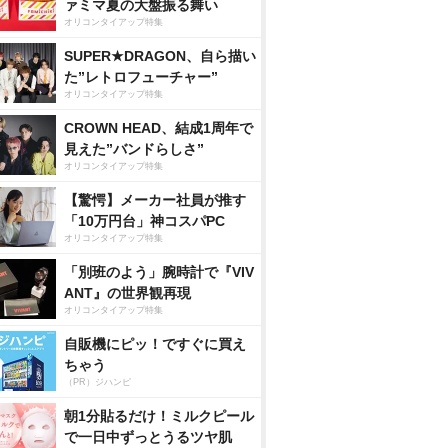
ァミマ夏の大盤振る舞い
オリコンタイアップ特集
SUPER★DRAGON、自ら描い
た”レトロフューチャー”
オリコンタイアップ特集
CROWN HEAD、結成1周年で
見えた”バンドらしさ”
オリコンタイアップ特集
【驚愕】メーカー社員が推す
「10万円台」神コスパPC
オリコンタイアップ特集
「別班のよう」腕時計で『VIV
ANT』の世界観再現
オリコンタイアップ特集
自販機にピッ！ですぐに買え
ちゃう
（PR）ジハンピ
朝1分貼るだけ！ミルクピール
で一日中ずっとうるツヤ肌