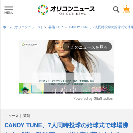
ホーム (オリコンニュース)
芸能 TOP
CANDY TUNE、7人同時投球の始球式で球
このニュースを見る
arrow_forward_ios
Powered by 
GliaStudios
M
ニュース
芸能
u
t
CANDY TUNE、7人同時投球の始球式で球場沸
e