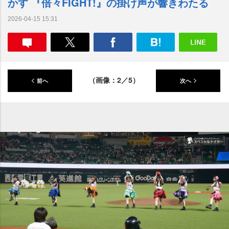
かす 『倍々FIGHT!』の掛け声が響きわたる
2026-04-15 15:31
（画像：2／5）
前へ
次へ