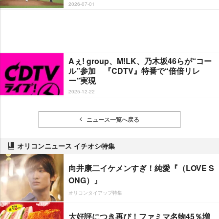
2026-07-01
Aぇ! group、M!LK、乃木坂46らが“コー
ル”参加 『CDTV』特番で“倍倍リレ
ー”実現
2025-12-22
ニュース一覧へ戻る
オリコンニュース イチオシ特集
向井康二イケメンすぎ！純愛『（LOVE S
ONG）』
オリコンタイアップ特集
大好評につき再び！ファミマ名物45％増