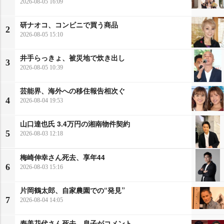
2026-08-05 16:09
研ナオコ、コンビニで買う商品
2
2026-08-05 15:10
井手らっきょ、被災地で炊き出し
3
2026-08-05 10:39
芸能界、海外への移住報告相次ぐ
4
2026-08-04 19:53
山口達也氏 3.4万円の湘南物件契約
5
2026-08-03 12:18
梅崎伸幸さん死去、享年44
6
2026-08-03 15:16
片岡鶴太郎、自家農園での“発見”
7
2026-08-04 14:05
寿美花代さん死去 息子がコメント