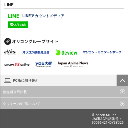
LINE
LINEアカウントメディア
PC版に切り替え
禁無断複写転載
クッキーの使用について
© oricon ME inc.
JASRAC許諾番号：
9009642140Y38026