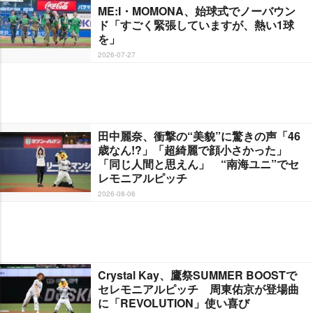
ME:I・MOMONA、始球式でノーバウン
ド「すごく緊張していますが、熱い1球
を」
2026-07-27
田中麗奈、衝撃の“美貌”に驚きの声「46
歳なん!?」「超綺麗で顔小さかった」
「同じ人間と思えん」 “南海ユニ”でセ
レモニアルピッチ
2026-08-06
Crystal Kay、鷹祭SUMMER BOOSTで
セレモニアルピッチ 周東佑京が登場曲
に「REVOLUTION」使い喜び