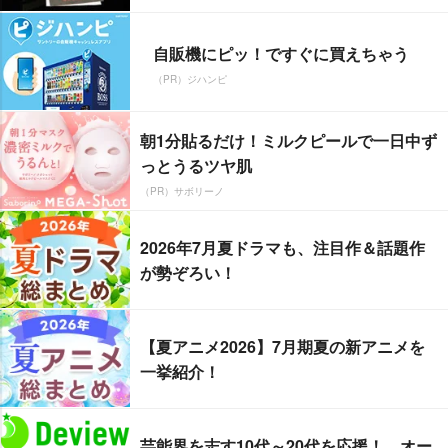
自販機にピッ！ですぐに買えちゃう
（PR）ジハンピ
朝1分貼るだけ！ミルクピールで一日中ず
っとうるツヤ肌
（PR）サボリーノ
2026年7月夏ドラマも、注目作＆話題作
が勢ぞろい！
【夏アニメ2026】7月期夏の新アニメを
一挙紹介！
芸能界を志す10代～20代を応援！ オー