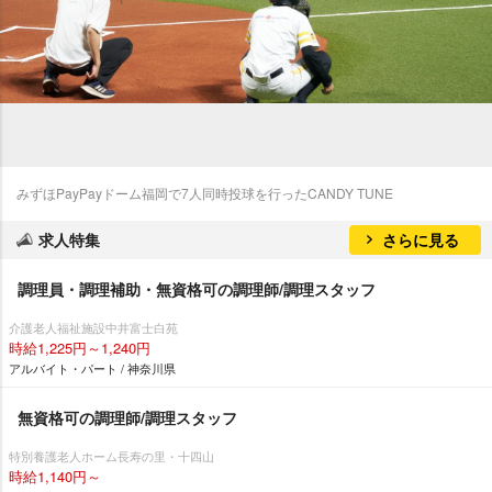
みずほPayPayドーム福岡で7人同時投球を行ったCANDY TUNE
求人特集
さらに見る
調理員・調理補助・無資格可の調理師/調理スタッフ
介護老人福祉施設中井富士白苑
時給1,225円～1,240円
アルバイト・パート / 神奈川県
無資格可の調理師/調理スタッフ
特別養護老人ホーム長寿の里・十四山
時給1,140円～