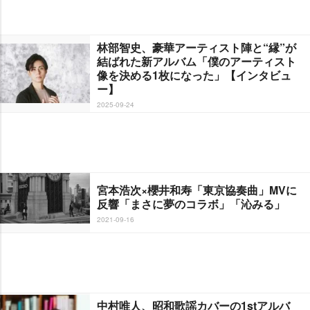
林部智史、豪華アーティスト陣と“縁”が
結ばれた新アルバム「僕のアーティスト
像を決める1枚になった」【インタビュ
ー】
2025-09-24
宮本浩次×櫻井和寿「東京協奏曲」MVに
反響「まさに夢のコラボ」「沁みる」
2021-09-16
中村唯人、昭和歌謡カバーの1stアルバ