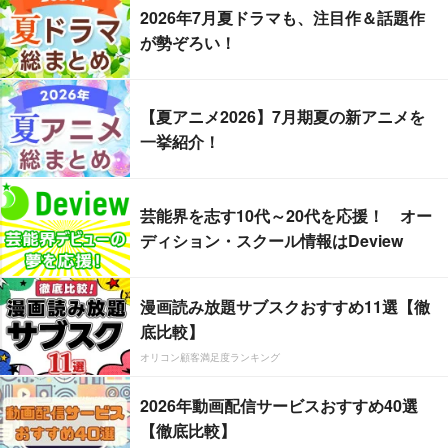
2026年7月夏ドラマも、注目作＆話題作
が勢ぞろい！
【夏アニメ2026】7月期夏の新アニメを
一挙紹介！
芸能界を志す10代～20代を応援！ オー
ディション・スクール情報はDeview
漫画読み放題サブスクおすすめ11選【徹
底比較】
オリコン顧客満足度ランキング
2026年動画配信サービスおすすめ40選
【徹底比較】