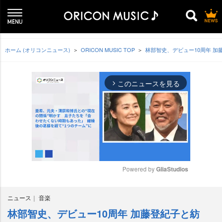
ホーム (オリコンニュース)
ORICON MUSIC TOP
林部智史、デビュー10周年 加藤
このニュースを見る
arrow_forward_ios
Powered by 
GliaStudios
M
ニュース
音楽
u
t
林部智史、デビュー10周年 加藤登紀子と紡
e