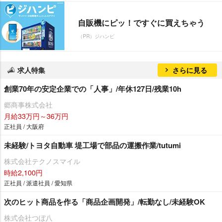
自販機にピッ！ですぐに買えちゃう
（PR）ジハンピ
求人特集
さらに見る
創業70年の安定企業での「人事」/年休127日/残業10h
郷商事株式会社
月給33万円～36万円
正社員 / 大阪府
未経験/トヨタ自動車 堤工場で部品の運搬作業/tutumi
株式会社テクノスマイル
時給2,100円
正社員 / 派遣社員 / 愛知県
次のヒット商品を作る「商品企画開発」/転勤なし/未経験OK
株式会社つぼ八