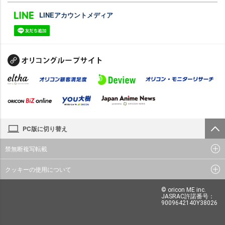
LINEアカウントメディア
PC版に切り替え
禁無断複写転載
クッキーの使用について
© oricon ME inc.
JASRAC許諾番号：
9009642140Y38026