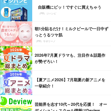
自販機にピッ！ですぐに買えちゃう
（PR）ジハンピ
朝1分貼るだけ！ミルクピールで一日中ず
っとうるツヤ肌
（PR）サボリーノ
2026年7月夏ドラマも、注目作＆話題作
が勢ぞろい！
【夏アニメ2026】7月期夏の新アニメを
一挙紹介！
芸能界を志す10代～20代を応援！ オー
ディション・スクール情報はDeview