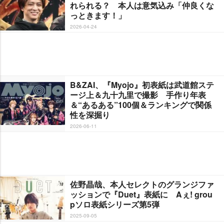
れられる？ 本人は意気込み「仲良くな
っときます！」
2026-04-24
B&ZAI、『Myojo』初表紙は武道館ステ
ージ上＆九十九里で撮影 手作り年表
＆“あるある”100個＆ランキングで関係
性を深掘り
2026-06-11
佐野晶哉、本人セレクトのグランジファ
ッションで『Duet』表紙に Aぇ! grou
pソロ表紙シリーズ第5弾
2025-09-05