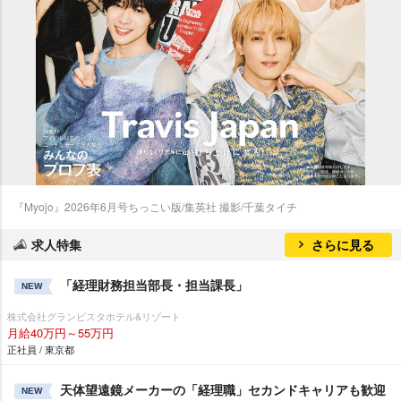
『Myojo』2026年6月号ちっこい版/集英社 撮影/千葉タイチ
求人特集
さらに見る
「経理財務担当部長・担当課長」
NEW
株式会社グランビスタホテル&リゾート
月給40万円～55万円
正社員 / 東京都
天体望遠鏡メーカーの「経理職」セカンドキャリアも歓迎
NEW