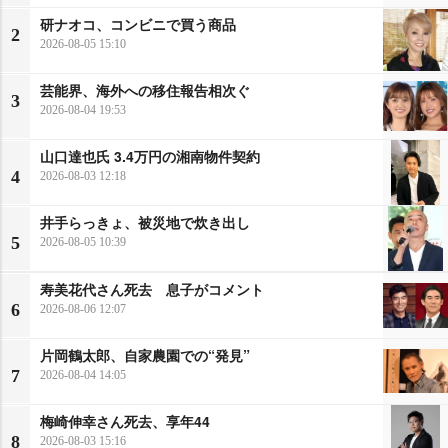
研ナオコ、コンビニで買う商品
2
2026-08-05 15:10
芸能界、海外への移住報告相次ぐ
3
2026-08-04 19:53
山口達也氏 3.4万円の湘南物件契約
4
2026-08-03 12:18
井手らっきょ、被災地で炊き出し
5
2026-08-05 10:39
寿美花代さん死去 息子がコメント
6
2026-08-06 12:07
片岡鶴太郎、自家農園での“発見”
7
2026-08-04 14:05
梅崎伸幸さん死去、享年44
8
2026-08-03 15:16