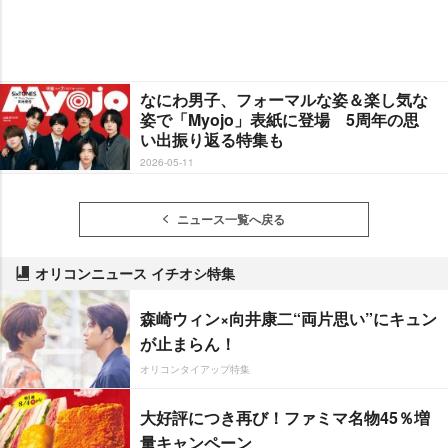
なにわ男子、フォーマルな姿＆楽し気な
姿で「Myojo」表紙に登場 5周年の思
い出振り返る特集も
2026-05-11
ニュース一覧へ戻る
オリコンニュース イチオシ特集
森崎ウィン×向井康二“両片思い”にキュン
が止まらん！
オリコンタイアップ特集
大好評につき再び！ファミマ名物45％増
量キャンペーン