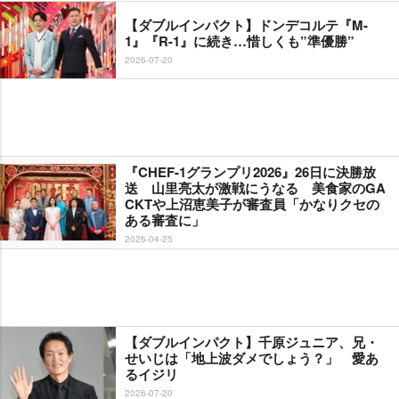
【ダブルインパクト】ドンデコルテ『M-
1』『R-1』に続き…惜しくも”準優勝”
2026-07-20
『CHEF-1グランプリ2026』26日に決勝放
送 山里亮太が激戦にうなる 美食家のGA
CKTや上沼恵美子が審査員「かなりクセの
ある審査に」
2026-04-25
【ダブルインパクト】千原ジュニア、兄・
せいじは「地上波ダメでしょう？」 愛あ
るイジリ
2026-07-20