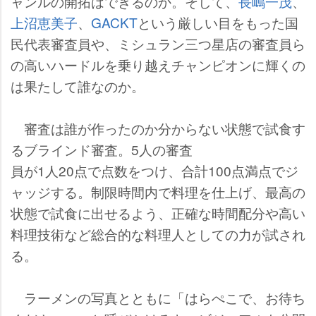
ャンルの開拓はできるのか。そして、
長嶋一茂
、
上沼恵美子
、
GACKT
という厳しい目をもった国
民代表審査員や、ミシュラン三つ星店の審査員ら
の高いハードルを乗り越えチャンピオンに輝くの
は果たして誰なのか。
審査は誰が作ったのか分からない状態で試食す
るブラインド審査。5人の審査
員が1人20点で点数をつけ、合計100点満点でジ
ャッジする。制限時間内で料理を仕上げ、最高の
状態で試食に出せるよう、正確な時間配分や高い
料理技術など総合的な料理人としての力が試され
る。
ラーメンの写真とともに「はらぺこで、お待ち