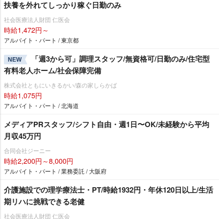
扶養を外れてしっかり稼ぐ日勤のみ
社会医療法人財団 仁医会
時給1,472円～
アルバイト・パート / 東京都
「週3から可」調理スタッフ/無資格可/日勤のみ/住宅型
NEW
有料老人ホーム/社会保障完備
株式会社ともにいきるかい/森の家しらかば
時給1,075円
アルバイト・パート / 北海道
メディアPRスタッフ/シフト自由・週1日〜OK/未経験から平均
月収45万円
合同会社ジーニー
時給2,200円～8,000円
アルバイト・パート / 業務委託 / 大阪府
介護施設での理学療法士・PT/時給1932円・年休120日以上/生活
期リハに挑戦できる老健
社会医療法人財団 仁医会