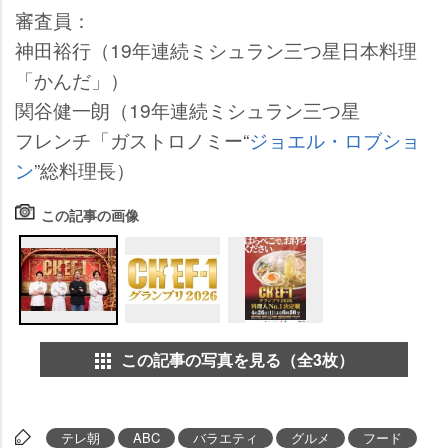
審査員：
神田裕行（19年連続ミシュラン三つ星日本料理
「かんだ」）
関谷健一朗（19年連続ミシュラン三つ星
フレンチ「ガストロノミー“
ジョエル・ロブショ
ン
”総料理長）
この記事の画像
この記事の写真を見る（全3枚）
テレ朝
ABC
バラエティ
グルメ
フード