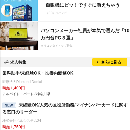
自販機にピッ！ですぐに買えちゃう
（PR）ジハンピ
パソコンメーカー社員が本気で選んだ「10
万円台PC３選」
オリコンタイアップ特集
求人特集
さらに見る
歯科助手/未経験OK・扶養内勤務OK
医療法人Diamond Dental
時給1,400円
アルバイト・パート / 神奈川県
未経験OK/人気の区役所勤務/マイナンバーカードに関す
NEW
る窓口のリーダー
株式会社ベルシステム24
時給1,750円