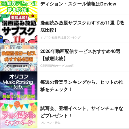
ディション・スクール情報はDeview
漫画読み放題サブスクおすすめ11選【徹
底比較】
オリコン顧客満足度ランキング
2026年動画配信サービスおすすめ40選
【徹底比較】
CS動画配信サービス20選
毎週の音楽ランキングから、ヒットの推
移をチェック！
試写会、登壇イベント、サインチェキな
どプレゼント！
プレゼント特集