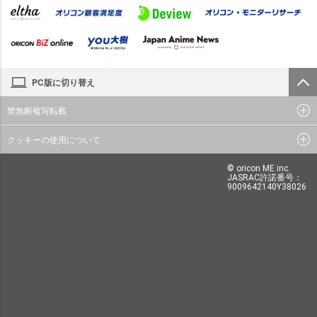
PC版に切り替え
禁無断複写転載
クッキーの使用について
© oricon ME inc.
JASRAC許諾番号：
9009642140Y38026