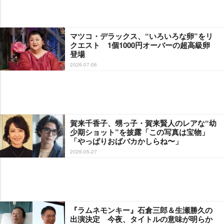
マツコ・デラックス、“いろいろな卵”をリ
クエスト 1個1000円オーバーの超高級卵
登場
2026-07-06
賀来千香子、甥っ子・賀来賢人のレアな“幼
少期ショット”を披露「この写真は宝物」
「やっぱりおばバカかしらね〜」
2026-05-27
『ラムネモンキー』石倉三郎＆生瀬勝久の
出演決定 今夜、タイトルの意味が明らか