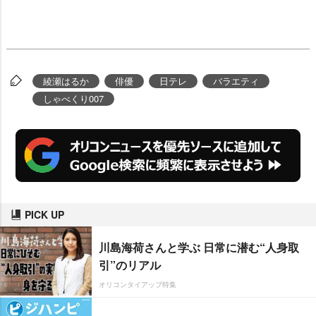
綾瀬はるか
俳優
日テレ
バラエティ
しゃべくり007
PICK UP
川島海荷さんと学ぶ 日常に潜む“人身取
引”のリアル
オリコンタイアップ特集