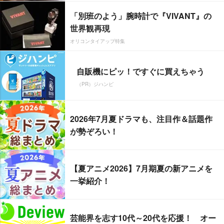
「別班のよう」腕時計で『VIVANT』の
世界観再現
オリコンタイアップ特集
自販機にピッ！ですぐに買えちゃう
（PR）ジハンピ
2026年7月夏ドラマも、注目作＆話題作
が勢ぞろい！
【夏アニメ2026】7月期夏の新アニメを
一挙紹介！
芸能界を志す10代～20代を応援！ オー