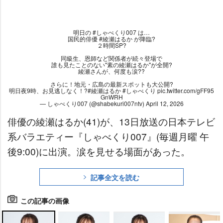
明日の
#しゃべくり007
は…
国民的俳優
#綾瀬はるか
が降臨?
２時間SP?
同級生、恩師など関係者が続々登場で
誰も見たことのない"素の綾瀬はるか"が全開?
綾瀬さんが、何度も涙??
さらに！地元・広島の最新スポットも大公開?
明日夜9時、お見逃しなく！?
#綾瀬はるか
#しゃべくり
pic.twitter.com/gFF95
GnWRH
— しゃべくり007 (@shabekuri007ntv)
April 12, 2026
俳優の綾瀬はるか(41)が、13日放送の日本テレビ
系バラエティー『しゃべくり007』(毎週月曜 午
後9:00)に出演。涙を見せる場面があった。
記事全文を読む
この記事の画像