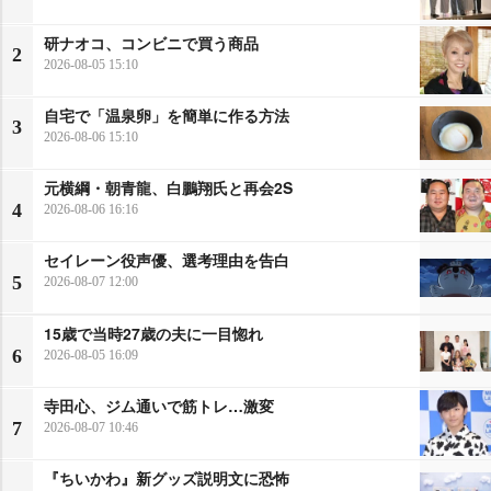
研ナオコ、コンビニで買う商品
2
2026-08-05 15:10
自宅で「温泉卵」を簡単に作る方法
3
2026-08-06 15:10
元横綱・朝青龍、白鵬翔氏と再会2S
4
2026-08-06 16:16
セイレーン役声優、選考理由を告白
5
2026-08-07 12:00
15歳で当時27歳の夫に一目惚れ
6
2026-08-05 16:09
寺田心、ジム通いで筋トレ…激変
7
2026-08-07 10:46
『ちいかわ』新グッズ説明文に恐怖