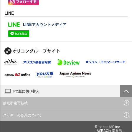
LINE
LINEアカウントメディア
PC版に切り替え
禁無断複写転載
クッキーの使用について
© oricon ME inc.
JASRAC許諾番号：