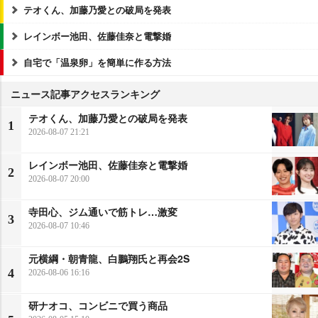
テオくん、加藤乃愛との破局を発表
レインボー池田、佐藤佳奈と電撃婚
自宅で「温泉卵」を簡単に作る方法
ニュース記事アクセスランキング
テオくん、加藤乃愛との破局を発表
1
2026-08-07 21:21
レインボー池田、佐藤佳奈と電撃婚
2
2026-08-07 20:00
寺田心、ジム通いで筋トレ…激変
3
2026-08-07 10:46
元横綱・朝青龍、白鵬翔氏と再会2S
4
2026-08-06 16:16
研ナオコ、コンビニで買う商品