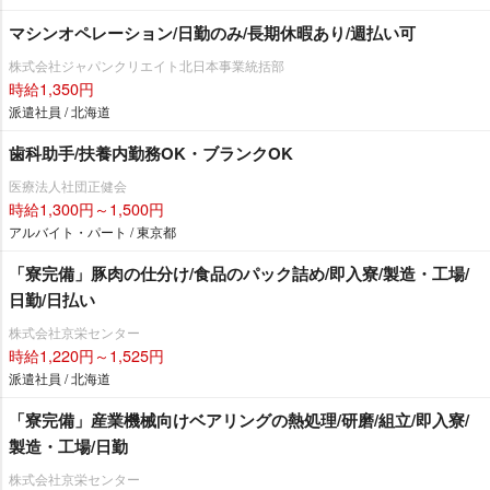
マシンオペレーション/日勤のみ/長期休暇あり/週払い可
株式会社ジャパンクリエイト北日本事業統括部
時給1,350円
派遣社員 / 北海道
歯科助手/扶養内勤務OK・ブランクOK
医療法人社団正健会
時給1,300円～1,500円
アルバイト・パート / 東京都
「寮完備」豚肉の仕分け/食品のパック詰め/即入寮/製造・工場/
日勤/日払い
株式会社京栄センター
時給1,220円～1,525円
派遣社員 / 北海道
「寮完備」産業機械向けベアリングの熱処理/研磨/組立/即入寮/
製造・工場/日勤
株式会社京栄センター