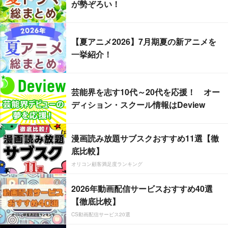
が勢ぞろい！
【夏アニメ2026】7月期夏の新アニメを
一挙紹介！
芸能界を志す10代～20代を応援！ オー
ディション・スクール情報はDeview
漫画読み放題サブスクおすすめ11選【徹
底比較】
オリコン顧客満足度ランキング
2026年動画配信サービスおすすめ40選
【徹底比較】
CS動画配信サービス20選