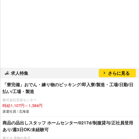
求人特集
さらに見る
「寮完備」おでん・練り物のピッキング/即入寮/製造・工場/日勤/日
払い/工場・製造
株式会社京栄センター
時給1,107円～1,384円
派遣社員 / 北海道
商品の品出しスタッフ ホームセンター/0217d/制服貸与/正社員登用
あり/週3日OK/未経験可
建デポ 葛飾白鳥店