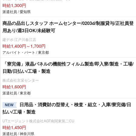
時給1,300円
派遣社員 / 愛知県
商品の品出しスタッフ ホームセンター/0203d/制服貸与/正社員登
用あり/週3日OK/未経験可
建デポ 江戸川春江店
時給1,400円～1,700円
アルバイト・パート / 東京都
「寮完備」液晶パネルの機能性フィルム製造/即入寮/製造・工場/
日勤/日払い/工場・製造
株式会社京栄センター
時給1,600円
派遣社員 / 東京都
日用品・消費財の型替え・検査・組立・入庫/寮完備/日
NEW
払い/工場・製造
UTエージェント株式会社AGT南関東第二CU
時給1,450円
派遣社員 / 神奈川県