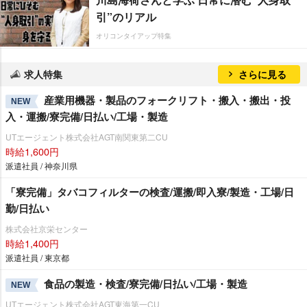
引”のリアル
オリコンタイアップ特集
求人特集
さらに見る
産業用機器・製品のフォークリフト・搬入・搬出・投
NEW
入・運搬/寮完備/日払い/工場・製造
UTエージェント株式会社AGT南関東第二CU
時給1,600円
派遣社員 / 神奈川県
「寮完備」タバコフィルターの検査/運搬/即入寮/製造・工場/日
勤/日払い
株式会社京栄センター
時給1,400円
派遣社員 / 東京都
食品の製造・検査/寮完備/日払い/工場・製造
NEW
UTエージェント株式会社AGT東海第一CU