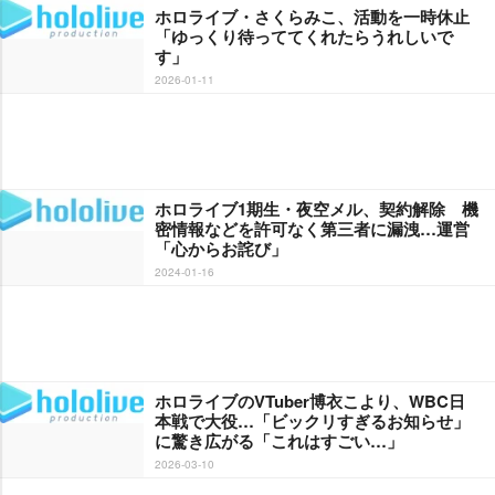
ホロライブ・さくらみこ、活動を一時休止
「ゆっくり待っててくれたらうれしいで
す」
2026-01-11
ホロライブ1期生・夜空メル、契約解除 機
密情報などを許可なく第三者に漏洩…運営
「心からお詫び」
2024-01-16
ホロライブのVTuber博衣こより、WBC日
本戦で大役…「ビックリすぎるお知らせ」
に驚き広がる「これはすごい…」
2026-03-10