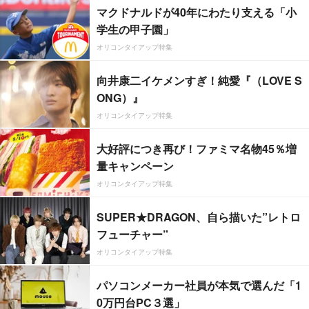
マクドナルドが40年にわたり支える「小
学生の甲子園」
オリコンタイアップ特集
向井康二イケメンすぎ！純愛『（LOVE S
ONG）』
オリコンタイアップ特集
大好評につき再び！ファミマ名物45％増
量キャンペーン
オリコンタイアップ特集
SUPER★DRAGON、自ら描いた”レトロ
フューチャー”
オリコンタイアップ特集
パソコンメーカー社員が本気で選んだ「1
0万円台PC３選」