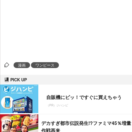
漫画
ワンピース
PICK UP
自販機にピッ！ですぐに買えちゃう
（PR）ジハンピ
デカすぎ都市伝説発生!?ファミマ45％増量
作戦再来