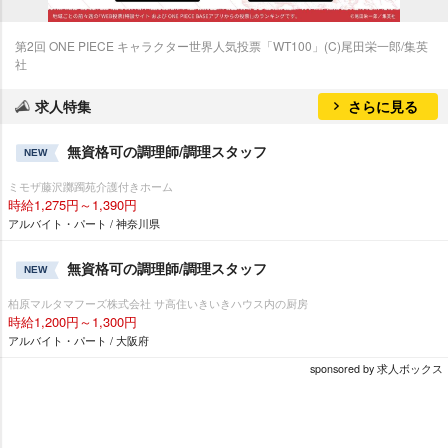
第2回 ONE PIECE キャラクター世界人気投票「WT100」(C)尾田栄一郎/集英
社
求人特集
さらに見る
無資格可の調理師/調理スタッフ
NEW
ミモザ藤沢躑躅苑介護付きホーム
時給1,275円～1,390円
アルバイト・パート / 神奈川県
無資格可の調理師/調理スタッフ
NEW
柏原マルタマフーズ株式会社 サ高住いきいきハウス内の厨房
時給1,200円～1,300円
アルバイト・パート / 大阪府
sponsored by 求人ボックス