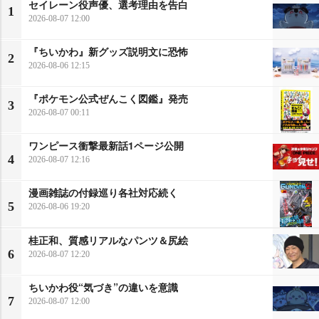
セイレーン役声優、選考理由を告白
1
2026-08-07 12:00
『ちいかわ』新グッズ説明文に恐怖
2
2026-08-06 12:15
『ポケモン公式ぜんこく図鑑』発売
3
2026-08-07 00:11
ワンピース衝撃最新話1ページ公開
4
2026-08-07 12:16
漫画雑誌の付録巡り各社対応続く
5
2026-08-06 19:20
桂正和、質感リアルなパンツ＆尻絵
6
2026-08-07 12:20
ちいかわ役“気づき”の違いを意識
7
2026-08-07 12:00