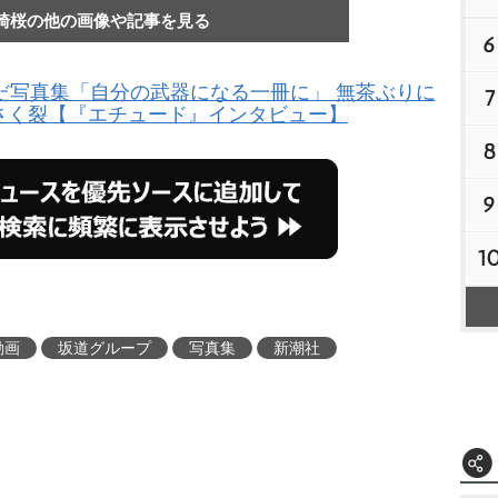
崎桜の他の画像や記事を見る
6
だ写真集「自分の武器になる一冊に」 無茶ぶりに
7
もさく裂【『エチュード』インタビュー】
8
9
1
動画
坂道グループ
写真集
新潮社