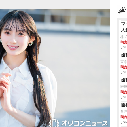
マ
大
株式
時給
アル
歯
東
時給
アル
歯
医
時給
アル
歯
亀
時給
アル