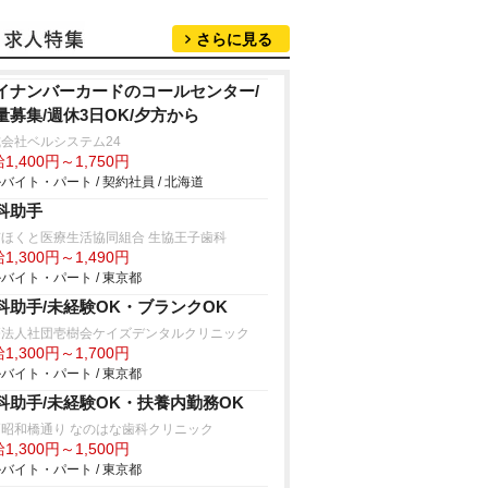
さらに見る
イナンバーカードのコールセンター/
量募集/週休3日OK/夕方から
会社ベルシステム24
1,400円～1,750円
バイト・パート / 契約社員 / 北海道
科助手
京ほくと医療生活協同組合 生協王子歯科
1,300円～1,490円
バイト・パート / 東京都
科助手/未経験OK・ブランクOK
療法人社団壱樹会ケイズデンタルクリニック
1,300円～1,700円
バイト・パート / 東京都
科助手/未経験OK・扶養内勤務OK
戸昭和橋通り なのはな歯科クリニック
1,300円～1,500円
バイト・パート / 東京都