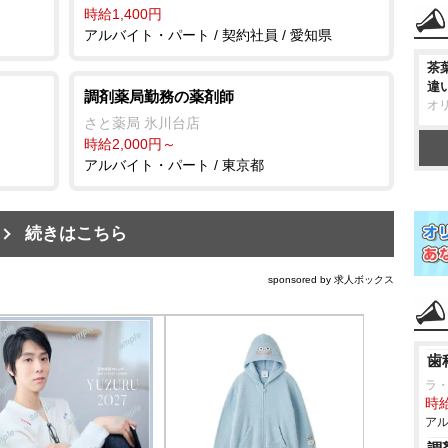
時給1,400円
アルバイト・パート / 契約社員 / 愛知県
茶
違
調剤薬局勤務の薬剤師
オ
さと薬局 氷川台店
時給2,000円～
アルバイト・パート / 東京都
続きはこちら
sponsored by 求人ボックス
歯
ラ
時給
アル