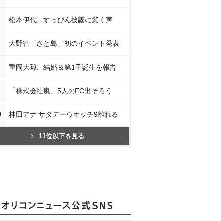
松本伊代、すっぴん披露に驚く声
大野智「さと島」初のイベント発表
重岡大毅、結婚＆第1子誕生を報告
「株式会社嵐」5人のFC出そろう
0
林田アナ サタデーウオッチ9離れる
11位以下を見る