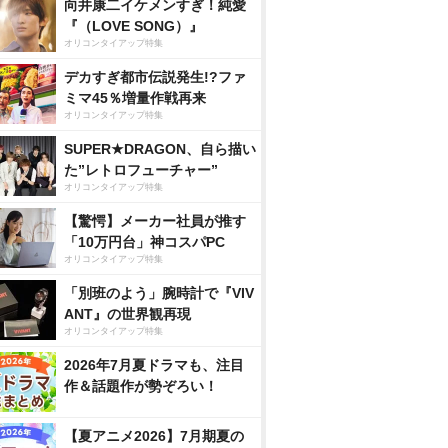
向井康二イケメンすぎ！純愛
『（LOVE SONG）』
オリコンタイアップ特集
デカすぎ都市伝説発生!?ファ
ミマ45％増量作戦再来
オリコンタイアップ特集
SUPER★DRAGON、自ら描い
た”レトロフューチャー”
オリコンタイアップ特集
【驚愕】メーカー社員が推す
「10万円台」神コスパPC
オリコンタイアップ特集
「別班のよう」腕時計で『VIV
ANT』の世界観再現
オリコンタイアップ特集
2026年7月夏ドラマも、注目
作＆話題作が勢ぞろい！
【夏アニメ2026】7月期夏の