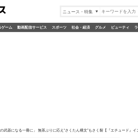
ニュース・特集
&ゲーム
動画配信サービス
スポーツ
社会・経済
グルメ
ビューティ
ラ
の武器になる一冊に」 無茶ぶりに応え“さくたん構文”もさく裂【『エチュード』イ