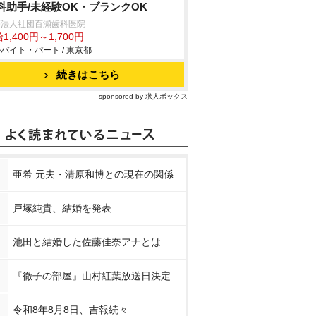
科助手/未経験OK・ブランクOK
療法人社団百瀬歯科医院
1,400円～1,700円
バイト・パート / 東京都
続きはこちら
sponsored by 求人ボックス
亜希 元夫・清原和博との現在の関係
戸塚純貴、結婚を発表
池田と結婚した佐藤佳奈アナとは…
『徹子の部屋』山村紅葉放送日決定
令和8年8月8日、吉報続々