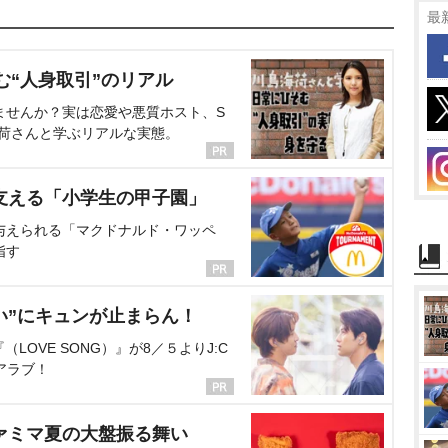
最
む“人身取引”のリアル
ませんか？実は恋愛や悪質ホスト、S
海荷さんと学ぶリアルな実態。
支える「小学生の甲子園」
与えられる「マクドナルド・ワッペ
指す
い”にキュンが止まらん！
OVE SONG）』が8／５よりJ:C
アラブ！
ァミマ夏の大盤振る舞い