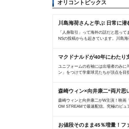
オリコントピックス
川島海荷さんと学ぶ 日常に潜
「人身取引」って海外の話だと思って
NSの投稿からも起きています。川島
マクドナルドが40年にわたり
ユニフォームの右袖には出場者のみに
ン」をつけて学童球児たちが頂点を目
森崎ウィン×向井康二“両片思
森崎ウィンと向井康二がW主演！映画『（L
OM STREAMで最速配信。究極のピュ
お値段そのまま45％増量！フ