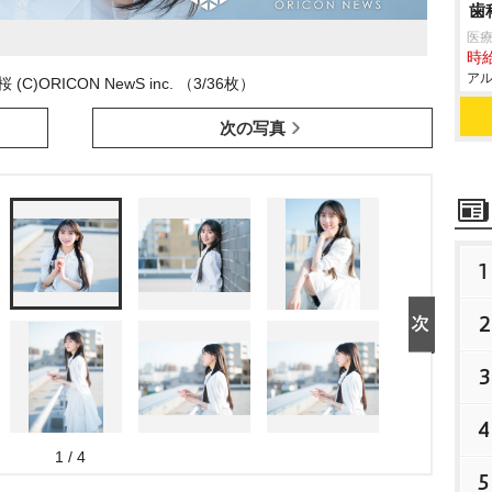
歯
医
時給
アル
C)ORICON NewS inc. （3/36枚）
次の写真
1
2
3
4
1 / 4
5