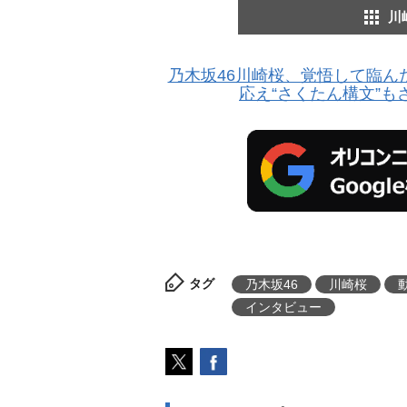
川
乃木坂46川崎桜、覚悟して臨ん
応え“さくたん構文”
タグ
乃木坂46
川崎桜
インタビュー