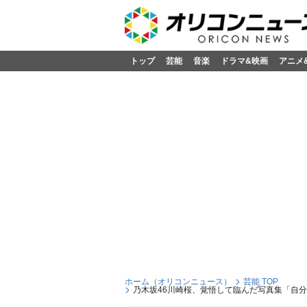
トップ
芸能
音楽
ドラマ&映画
アニメ
ホーム（オリコンニュース）
芸能 TOP
乃木坂46川崎桜、覚悟して臨んだ写真集「自分