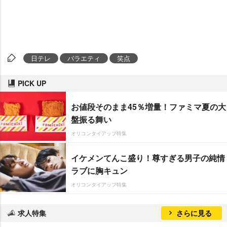
日テレ
バラエティ
笑点
PICK UP
お値段そのまま45％増量！ファミマ夏の大
盤振る舞い
オリコンタイアップ特集
イケメンてんこ盛り！尊すぎる男子の純情
ラブに胸キュン
オリコンタイアップ特集
求人特集
さらに見る