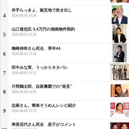
井手らっきょ、被災地で炊き出し
4
2026-08-05 10:39
山口達也氏 3.4万円の湘南物件契約
5
2026-08-03 12:18
梅崎伸幸さん死去、享年44
6
2026-08-03 15:16
田中みな実、うっかりネタバレ
7
2026-08-05 15:32
片岡鶴太郎、自家農園での“発見”
8
2026-08-04 14:05
志麻さん、簡単そうめんレシピ紹介
9
2026-08-05 15:10
寿美花代さん死去 息子がコメント