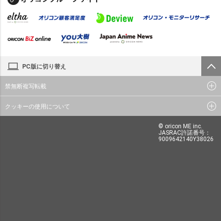
PC版に切り替え
禁無断複写転載
クッキーの使用について
© oricon ME inc.
JASRAC許諾番号：
9009642140Y38026