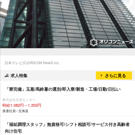
日本テレビ(C)ORICON NewS inc.
求人特集
さらに見る
「寮完備」玉葱/馬鈴薯の選別/即入寮/製造・工場/日勤/日払い
株式会社京栄センター
時給1,082円～1,353円
派遣社員 / 北海道
「福祉調理スタッフ」無資格可/シフト相談可/サービス付き高齢者
向け住宅