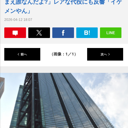
まえ誰なんだよ?」レアな代役にも反響「イケ
メンやん」
2026-04-12 18:07
（画像：1／1）
前へ
次へ