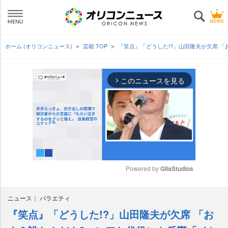
ホーム (オリコンニュース)
芸能 TOP
『笑点』「どうした!?」山田隆夫が欠席 
このニュースを見る
arrow_forward_ios
Powered by 
GliaStudios
M
ニュース
バラエティ
u
t
『笑点』「どうした!?」山田隆夫が欠席 「お
e