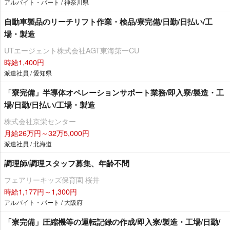
アルバイト・パート / 神奈川県
自動車製品のリーチリフト作業・検品/寮完備/日勤/日払い/工
場・製造
UTエージェント株式会社AGT東海第一CU
時給1,400円
派遣社員 / 愛知県
「寮完備」半導体オペレーションサポート業務/即入寮/製造・工
場/日勤/日払い/工場・製造
株式会社京栄センター
月給26万円～32万5,000円
派遣社員 / 北海道
調理師/調理スタッフ募集、年齢不問
フェアリーキッズ保育園 桜井
時給1,177円～1,300円
アルバイト・パート / 大阪府
「寮完備」圧縮機等の運転記録の作成/即入寮/製造・工場/日勤/