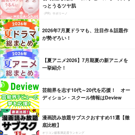
っとうるツヤ肌
（PR）サボリーノ
2026年7月夏ドラマも、注目作＆話題作
が勢ぞろい！
【夏アニメ2026】7月期夏の新アニメを
一挙紹介！
芸能界を志す10代～20代を応援！ オー
ディション・スクール情報はDeview
漫画読み放題サブスクおすすめ11選【徹
底比較】
オリコン顧客満足度ランキング