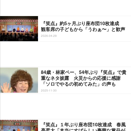
『笑点』約5ヶ月ぶり座布団10枚達成
観客席の子どもから「うわぁ〜」と歓声
2026-04-29
84歳・林家ペー、54年ぶり『笑点』で貴
重なネタ披露 火災からの応援に感謝
「ソロでやるの初めてみた」の声も
2025-11-30
『笑点』１年ぶり座布団10枚達成 春風
亭昇太「本当にすばらしい豪華な賞品が