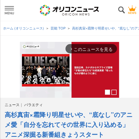
ホーム (オリコンニュース)
芸能 TOP
高杉真宙×霜降り明星せいや、“底なし”の
このニュースを見る
arrow_forward_ios
ニュース
バラエティ
高杉真宙×霜降り明星せいや、“底なし”のアニ
M
u
メ愛「自分を忘れてその世界に入り込める」
t
アニメ深掘る新番組きょうスタート
e