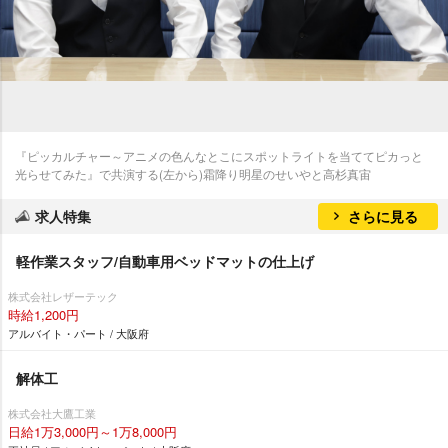
『ピッカルチャー～アニメの色んなとこにスポットライトを当ててピカっと
光らせてみた』で共演する(左から)霜降り明星のせいやと高杉真宙
求人特集
さらに見る
軽作業スタッフ/自動車用ベッドマットの仕上げ
株式会社レザーテック
時給1,200円
アルバイト・パート / 大阪府
解体工
株式会社大鷹工業
日給1万3,000円～1万8,000円