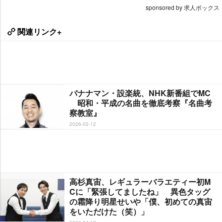
sponsored by 求人ボックス
関連リンク+
バナナマン・設楽統、NHK新番組でMC
昭和・平成の名曲を徹底考察『名曲考
察教室』
2026-02-12
高杉真宙、レギュラーバラエティー初M
Cに「緊張してましたね」 異色タッグ
の霜降り明星せいや「僕、初めての真宙
をいただけた（笑）」