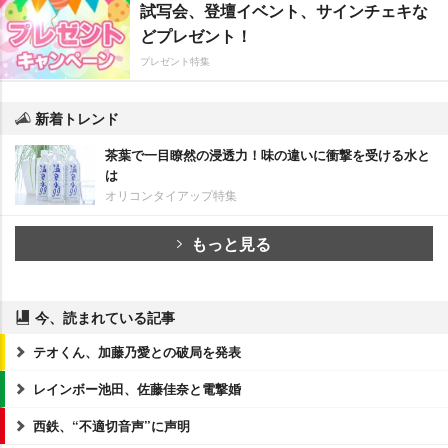
試写会、登壇イベント、サインチェキな
どプレゼント！
プレゼント特集
新着トレンド
茶葉で一目瞭然の浸透力！味の違いに衝撃を受ける水と
は
オリコンタイアップ特集
もっと見る
今、読まれている記事
テオくん、加藤乃愛との破局を発表
レインボー池田、佐藤佳奈と電撃婚
西鉄、“不適切音声”に声明