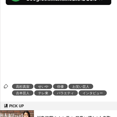
高杉真宙
せいや
俳優
お笑い芸人
吉本芸人
テレ東
バラエティ
インタビュー
PICK UP