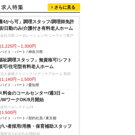
さらに見る
週4から可」調理スタッフ/調理師免許
須/日勤のみ/介護付き有料老人ホーム
式会社川島コーポレーション/サニーライフ東戸
1,225円～1,300円
バイト・パート / 神奈川県
福祉調理スタッフ」無資格可/シフト
談可/住宅型有料老人ホーム
法人倉橋クリニック/メディケアホーム 島田
1,140円～1,500円
バイト・パート / 愛知県
ス料金のコールセンター/週3日～
K/WワークOK/9月開始
会社ベルシステム24
1,500円
バイト・パート / 契約社員 / 東京都
がい者採用/用務・保育補助スタッフ
会福祉法人わおわお福祉会