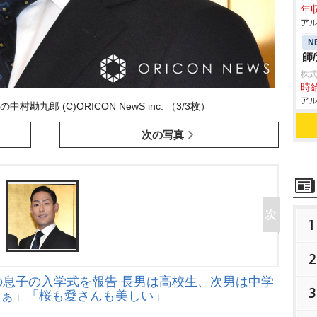
年収
アル
N
師
株
時給
アル
九郎 (C)ORICON NewS inc. （3/3枚）
次の写真
1
2
の息子の入学式を報告 長男は高校生、次男は中学
3
なぁ」「桜も愛さんも美しい」