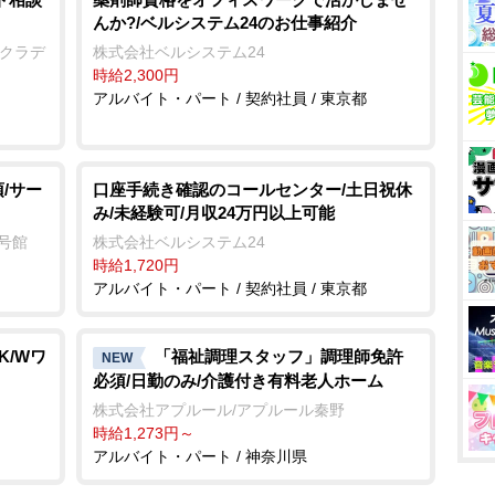
んか?/ベルシステム24のお仕事紹介
 クラデ
株式会社ベルシステム24
時給2,300円
アルバイト・パート / 契約社員 / 東京都
/サー
口座手続き確認のコールセンター/土日祝休
み/未経験可/月収24万円以上可能
2号館
株式会社ベルシステム24
時給1,720円
アルバイト・パート / 契約社員 / 東京都
K/Wワ
「福祉調理スタッフ」調理師免許
NEW
必須/日勤のみ/介護付き有料老人ホーム
株式会社アプルール/アプルール秦野
時給1,273円～
アルバイト・パート / 神奈川県