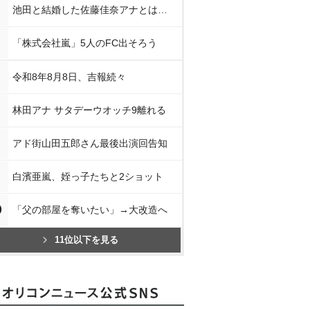
池田と結婚した佐藤佳奈アナとは…
「株式会社嵐」5人のFC出そろう
令和8年8月8日、吉報続々
林田アナ サタデーウオッチ9離れる
アド街山田五郎さん最後出演回告知
白濱亜嵐、姪っ子たちと2ショット
0
「父の部屋を奪いたい」→大改造へ
11位以下を見る