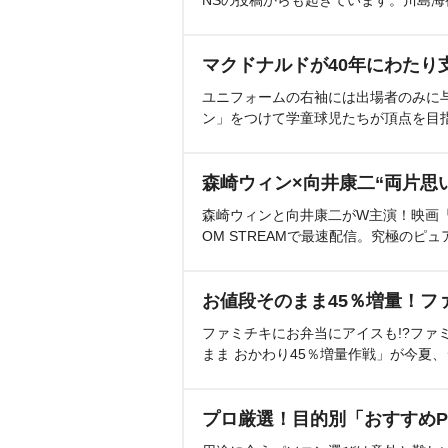
NSの投稿からも起きています。川島
マクドナルドが40年にわたり
ユニフォームの右袖には出場者のみに
ン」をつけて学童球児たちが頂点を目
森崎ウィン×向井康二“両片思
森崎ウィンと向井康二がW主演！映画『（L
OM STREAMで最速配信。究極のピュ
お値段そのまま45％増量！フ
ファミチキにお弁当にアイスも!?ファ
まま おかわり45％増量作戦」が今夏
プロ厳選！目的別「おすすめP