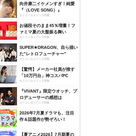
向井康二イケメンすぎ！純愛
『（LOVE SONG）』
オリコンタイアップ特集
お値段そのまま45％増量！フ
ァミマ夏の大盤振る舞い
オリコンタイアップ特集
SUPER★DRAGON、自ら描い
た”レトロフューチャー”
オリコンタイアップ特集
【驚愕】メーカー社員が推す
「10万円台」神コスパPC
オリコンタイアップ特集
『VIVANT』限定ウオッチ、プ
ロデューサーの感想は
オリコンタイアップ特集
2026年7月夏ドラマも、注目
作＆話題作が勢ぞろい！
【夏アニメ2026】7月期夏の