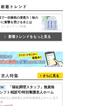
葉で一目瞭然の浸透力！味の
いに衝撃を受ける水とは
リコンタイアップ特集
新着トレンドをもっと見る
さらに見る
「福祉調理スタッフ」無資格
EW
/シフト相談可/特別養護老人ホーム
福祉法人湘南愛心会/特別養護老人ホーム 逗子
の郷