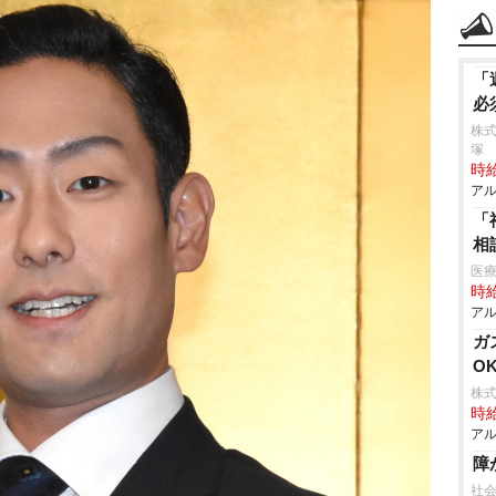
「
必
株
塚
時給
アル
「
相
医療
時給
アル
ガ
O
株式
時給
アル
障
社