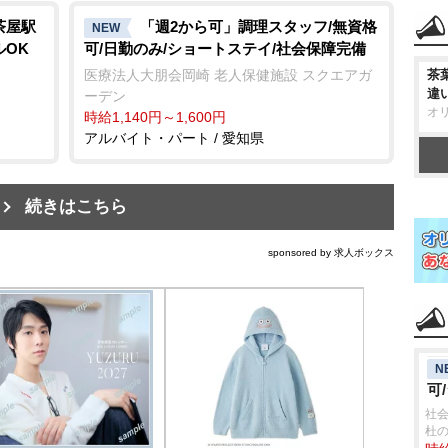
茶屋駅
「週2から可」調理スタッフ/無資格
NEW
ルOK
可/日勤のみ/ショートステイ/社会保障完備
医療法人大朋会岡崎 老人保健施設 スクエアガ
茶
違
ーデン
オ
時給1,140円～1,600円
アルバイト・パート / 愛知県
続きはこちら
sponsored by 求人ボックス
N
可
社会
杜