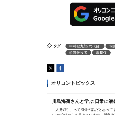
タグ
中村勘九郎(六代目)
前
歌舞伎役者
歌舞伎
オリコントピックス
川島海荷さんと学ぶ 日常に潜
「人身取引」って海外の話だと思って