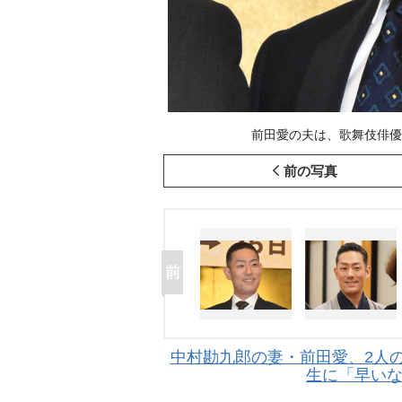
前田愛の夫は、歌舞伎俳優の中村勘
前の写真
中村勘九郎の妻・前田愛、2人
生に「早い