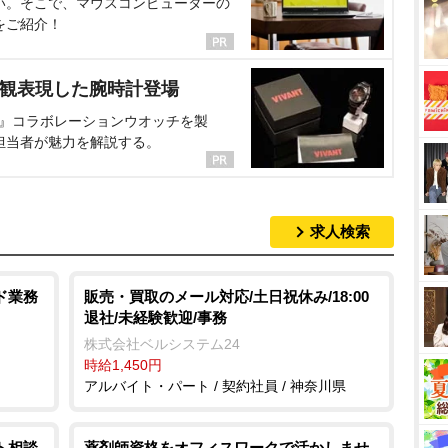
い。そこで、マウスコンピューターの
をご紹介！
界観表現した腕時計登場
NT』コラボレーションウオッチを製
担当者が魅力を解説する。
求人検索
ド業務
販売・買取のメール対応/土日祝休み/18:00
退社/未経験歓迎/事務
株式会社ベルシステム24
時給1,450円
アルバイト・パート / 契約社員 / 神奈川県
ト相談
薬剤師資格をオフィスワークで活かしませ