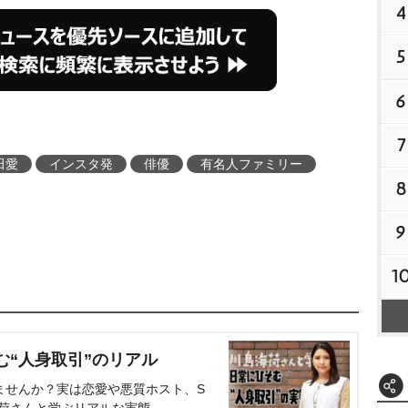
4
5
6
7
田愛
インスタ発
俳優
有名人ファミリー
8
9
1
む“人身取引”のリアル
ませんか？実は恋愛や悪質ホスト、S