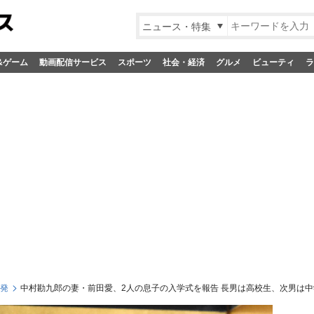
ニュース・特集
&ゲーム
動画配信サービス
スポーツ
社会・経済
グルメ
ビューティ
ラ
S発
中村勘九郎の妻・前田愛、2人の息子の入学式を報告 長男は高校生、次男は