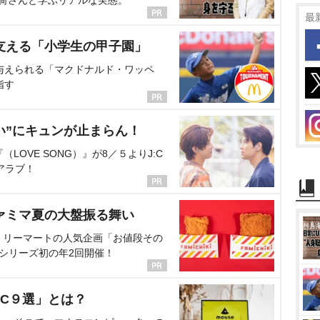
海荷さんと学ぶリアルな実態。
最
支える「小学生の甲子園」
与えられる「マクドナルド・ワッペ
指す
い”にキュンが止まらん！
OVE SONG）』が8／５よりJ:C
アラブ！
ァミマ夏の大盤振る舞い
ミリーマートの人気企画「お値段その
、シリーズ初の年2回開催！
C９選」とは？