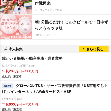
作戦再来
オリコンタイアップ特集
朝1分貼るだけ！ミルクピールで一日中ず
っとうるツヤ肌
（PR）サボリーノ
求人特集
さらに見る
障がい者採用/不動産事務・調査業務
株式会社よろず屋不動産
年収264万円～360万円
正社員 / 東京都
グローバル T&S・サービス改善責任者「US市場立ち上
NEW
げ」/インターネット/Webサービス・ASP
Fantia株式会社
年収600万円～750万円
正社員 / 東京都