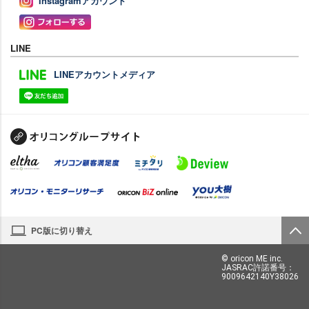
Instagramアカウント
LINE
LINEアカウントメディア
PC版に切り替え
© oricon ME inc.
JASRAC許諾番号：
9009642140Y38026