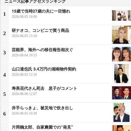
ニュース記事アクセスランキング
15歳で当時27歳の夫に一目惚れ
1
2026-08-05 16:09
研ナオコ、コンビニで買う商品
2
2026-08-05 15:10
芸能界、海外への移住報告相次ぐ
3
2026-08-04 19:53
山口達也氏 3.4万円の湘南物件契約
4
2026-08-03 12:18
寿美花代さん死去 息子がコメント
5
2026-08-06 12:07
井手らっきょ、被災地で炊き出し
6
2026-08-05 10:39
片岡鶴太郎、自家農園での“発見”