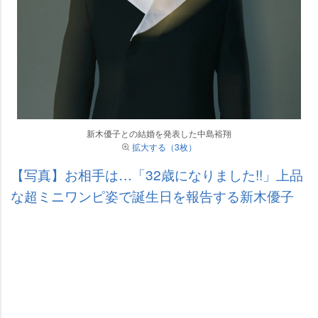
新木優子との結婚を発表した中島裕翔
拡大する（3枚）
【写真】お相手は…「32歳になりました!!」上品
な超ミニワンピ姿で誕生日を報告する新木優子