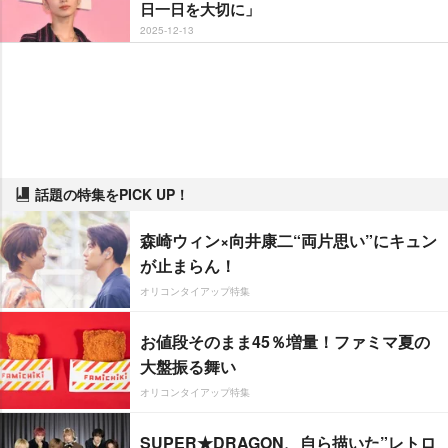
日一日を大切に」
2025-12-13
話題の特集をPICK UP！
森崎ウィン×向井康二“両片思い”にキュン
が止まらん！
オリコンタイアップ特集
お値段そのまま45％増量！ファミマ夏の
大盤振る舞い
オリコンタイアップ特集
SUPER★DRAGON、自ら描いた”レトロ