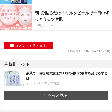
朝1分貼るだけ！ミルクピールで一日中ず
っとうるツヤ肌
（PR）サボリーノ
コメントする・見る
（最終更新：2026-04-11 12:20）
新着トレンド
茶葉で一目瞭然の浸透力！味の違いに衝撃を受ける水と
は
オリコンタイアップ特集
もっと見る