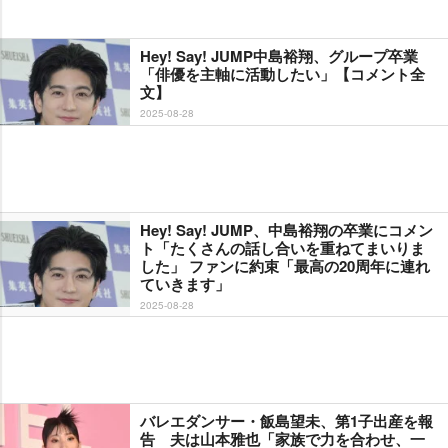
Hey! Say! JUMP中島裕翔、グループ卒業
「俳優を主軸に活動したい」【コメント全
文】
2025-08-28
Hey! Say! JUMP、中島裕翔の卒業にコメン
ト「たくさんの話し合いを重ねてまいりま
した」 ファンに約束「最高の20周年に連れ
ていきます」
2025-08-28
バレエダンサー・飯島望未、第1子出産を報
告 夫は山本雅也「家族で力を合わせ、一