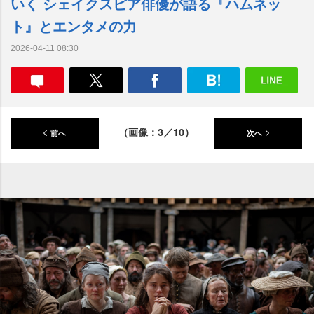
いく シェイクスピア俳優が語る『ハムネッ
ト』とエンタメの力
2026-04-11 08:30
（画像：3／10）
前へ
次へ