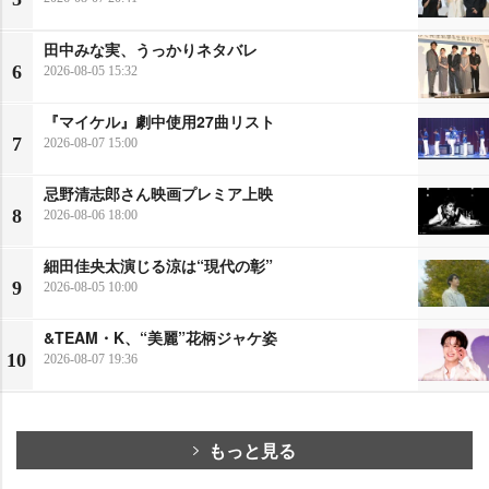
田中みな実、うっかりネタバレ
6
2026-08-05 15:32
『マイケル』劇中使用27曲リスト
7
2026-08-07 15:00
忌野清志郎さん映画プレミア上映
8
2026-08-06 18:00
細田佳央太演じる涼は“現代の彰”
9
2026-08-05 10:00
&TEAM・K、“美麗”花柄ジャケ姿
10
2026-08-07 19:36
もっと見る