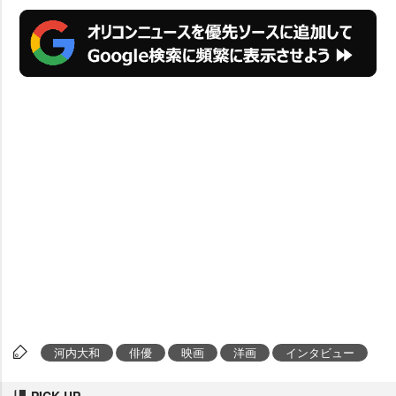
河内大和
俳優
映画
洋画
インタビュー
PICK UP