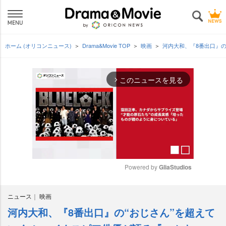
ホーム (オリコンニュース)
Drama&Movie TOP
映画
河内大和、『8番出口』
このニュースを見る
arrow_forward_ios
Powered by 
GliaStudios
M
ニュース
映画
u
t
河内大和、『8番出口』の“おじさん”を超えて
e