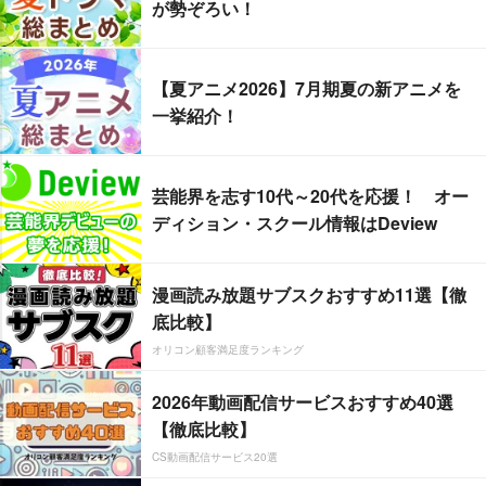
が勢ぞろい！
【夏アニメ2026】7月期夏の新アニメを
一挙紹介！
芸能界を志す10代～20代を応援！ オー
ディション・スクール情報はDeview
漫画読み放題サブスクおすすめ11選【徹
底比較】
オリコン顧客満足度ランキング
2026年動画配信サービスおすすめ40選
【徹底比較】
CS動画配信サービス20選