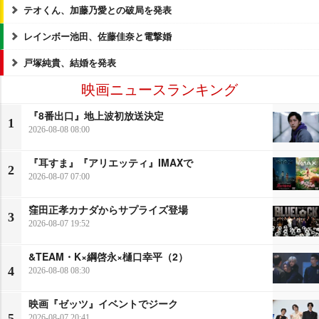
テオくん、加藤乃愛との破局を発表
レインボー池田、佐藤佳奈と電撃婚
戸塚純貴、結婚を発表
映画ニュースランキング
『8番出口』地上波初放送決定
1
2026-08-08 08:00
『耳すま』『アリエッティ』IMAXで
2
2026-08-07 07:00
窪田正孝カナダからサプライズ登場
3
2026-08-07 19:52
&TEAM・K×綱啓永×樋口幸平（2）
4
2026-08-08 08:30
映画『ゼッツ』イベントでジーク
5
2026-08-07 20:41