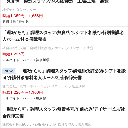
「寮完備」製造スタッフ/即入寮/製造・工場/工場・製造
株式会社京栄センター
時給1,350円～1,688円
派遣社員 / 愛知県
「週3から可」調理スタッフ/無資格可/シフト相談可/特別養護老
人ホーム/社会保障完備
社会福祉法人清正会/特別養護老人ホーム グリンサイド清盛
時給1,225円
アルバイト・パート / 神奈川県
「週3から可」調理スタッフ/調理師免許必須/シフト相談
NEW
可/介護付き有料老人ホーム/社会保障完備
株式会社川島コーポレーション/サニーライフ足立伊興
時給1,226円～1,300円
アルバイト・パート / 東京都
「週3から可」調理スタッフ/無資格可/午前のみ/デイサービス/社
会保障完備
株式会社PushUp/LIFEREHABILITATION希望のつぼみ末広