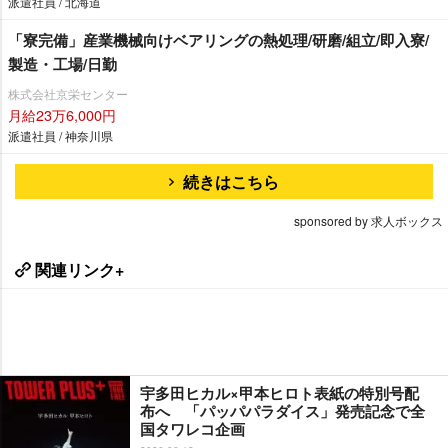
派遣社員 / 北海道
「寮完備」産業機械向けベアリングの熱処理/研磨/組立/即入寮/
製造・工場/日勤
株式会社京栄センター
月給23万6,000円
派遣社員 / 神奈川県
続きはこちら
sponsored by 求人ボックス
関連リンク+
宇多田ヒカル×甲本ヒロト表紙の特別号配
布へ 「パッパパラダイス」発売記念で全
国タワレコ企画