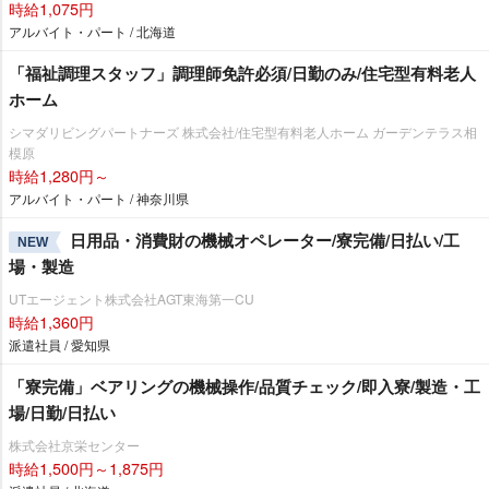
時給1,075円
アルバイト・パート / 北海道
「福祉調理スタッフ」調理師免許必須/日勤のみ/住宅型有料老人
ホーム
シマダリビングパートナーズ 株式会社/住宅型有料老人ホーム ガーデンテラス相
模原
時給1,280円～
アルバイト・パート / 神奈川県
日用品・消費財の機械オペレーター/寮完備/日払い/工
NEW
場・製造
UTエージェント株式会社AGT東海第一CU
時給1,360円
派遣社員 / 愛知県
「寮完備」ベアリングの機械操作/品質チェック/即入寮/製造・工
場/日勤/日払い
株式会社京栄センター
時給1,500円～1,875円