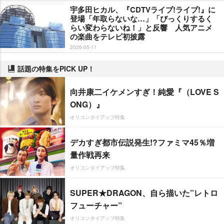
宇多田ヒカル、『CDTVライブ!ライブ!』に
登場「年取らないな…」「びっくりするく
らい変わらないね！」と反響 人気アニメ
の楽曲をテレビ初披露
2026-05-11
話題の特集をPICK UP！
向井康二イケメンすぎ！純愛『（LOVE S
ONG）』
オリコンタイアップ特集
デカすぎ都市伝説発生!?ファミマ45％増
量作戦再来
オリコンタイアップ特集
SUPER★DRAGON、自ら描いた”レトロ
フューチャー”
オリコンタイアップ特集