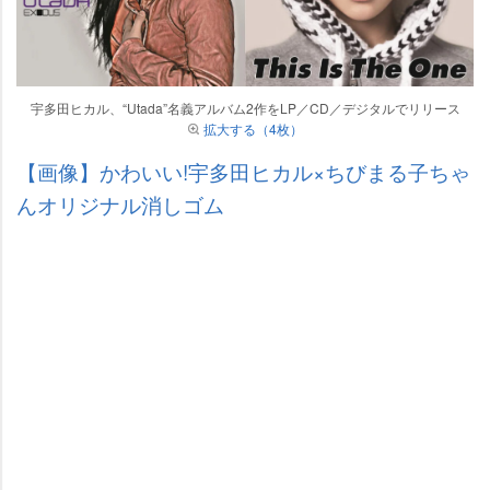
宇多田ヒカル、“Utada”名義アルバム2作をLP／CD／デジタルでリリース
拡大する（4枚）
【画像】かわいい!宇多田ヒカル×ちびまる子ちゃ
んオリジナル消しゴム