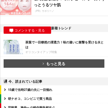
っとうるツヤ肌
（PR）サボリーノ
新着トレンド
コメントする・見る
茶葉で一目瞭然の浸透力！味の違いに衝撃を受ける水と
は
オリコンタイアップ特集
もっと見る
今、読まれている記事
15歳で当時27歳の夫に一目惚れ
研ナオコ、コンビニで買う商品
芸能界、海外への移住報告相次ぐ