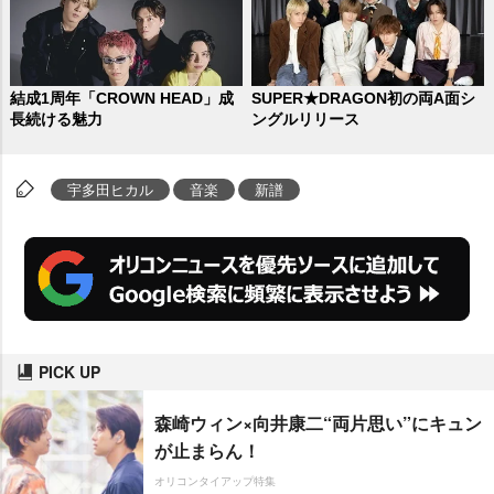
結成1周年「CROWN HEAD」成
SUPER★DRAGON初の両A面シ
長続ける魅力
ングルリリース
宇多田ヒカル
音楽
新譜
PICK UP
森崎ウィン×向井康二“両片思い”にキュン
が止まらん！
オリコンタイアップ特集