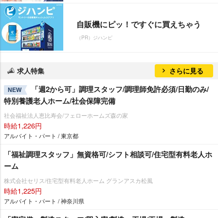
自販機にピッ！ですぐに買えちゃう
（PR）ジハンピ
求人特集
さらに見る
「週2から可」調理スタッフ/調理師免許必須/日勤のみ/
NEW
特別養護老人ホーム/社会保障完備
社会福祉法人恵比寿会/フェローホームズ森の家
時給1,226円
アルバイト・パート / 東京都
「福祉調理スタッフ」無資格可/シフト相談可/住宅型有料老人ホ
ーム
株式会社セリス/住宅型有料老人ホーム グランアスカ松風
時給1,225円
アルバイト・パート / 神奈川県