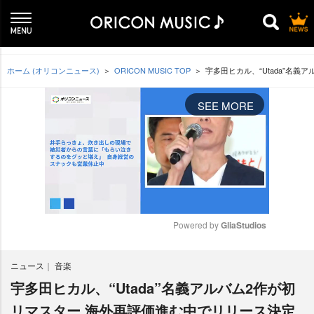
ホーム (オリコンニュース)
ORICON MUSIC TOP
宇多田ヒカル、“Utada”名
SEE MORE
Powered by 
GliaStudios
M
ニュース
音楽
u
t
宇多田ヒカル、“Utada”名義アルバム2作が初
e
リマスター 海外再評価進む中でリリース決定